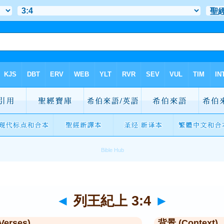
◄
列王紀上 3:4
►
Verses)
背景 (Context)