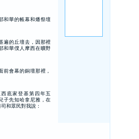
耶和華的帳幕和燔祭壇
基遍的丘壇去，因那裡
耶和華僕人摩西在曠野
面前會幕的銅壇那裡，
。
王西底家登基第四年五
兒子先知哈拿尼雅，在
祭司和眾民對我說：