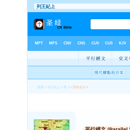
聖經
>
列王紀上
>
章 3
> 聖經金句 4
平行經文 (Parallel 