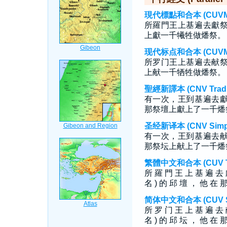
現代標點和合本 (CUVMP T
所羅門王上基遍去獻
上獻一千犧牲做燔祭。
现代标点和合本 (CUVMP S
所罗门王上基遍去献
上献一千牺牲做燔祭。
聖經新譯本 (CNV Tradit
有一次，王到基遍去
那祭壇上獻上了一千燔
圣经新译本 (CNV Simpli
有一次，王到基遍去
那祭坛上献上了一千燔
繁體中文和合本 (CUV Tra
所 羅 門 王 上 基 遍 去 
名 ) 的 邱 壇 ， 他 在 
简体中文和合本 (CUV Sim
所 罗 门 王 上 基 遍 去 
名 ) 的 邱 坛 ， 他 在 