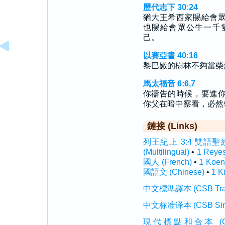
歷代志下 30:24
猶大王希西家賜給會
也賜給會眾公牛一千
己。
以賽亞書 40:16
黎巴嫩的樹林不夠當柴
馬太福音 6:6,7
你禱告的時候，要進
你父在暗中察看，必然
鏈接 (Links)
列王紀上 3:4 雙語聖經 (In
(Multilingual)
•
1 Reye
國人 (French)
•
1 Koen
國語文 (Chinese)
•
1 K
中文標準譯本 (CSB Traditi
中文标准译本 (CSB Simplif
現代標點和合本 (CUVMP T