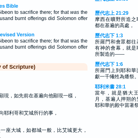
es Bible
beon to sacrifice there; for that
was
the
歷代志上 21:29
ousand burnt offerings did Solomon offer
摩西在曠野所造之
都在基遍的高處，
Revised Version
歷代志下 1:3
beon to sacrifice there; for that was the
所羅門和會眾都往
ousand burnt offerings did Solomon offer
有神的會幕，就是
所製造的——
歷代志下 1:6
f Scripture)
所羅門上到耶和華
獻一千犧牲為燔祭
耶利米書 28:1
當年，就是猶大
顯現，如先前在基遍向他顯現一樣，
月，基遍人押朔的
耶和華的殿中當著
向耶利哥和艾城所行的事，
是一座大城，如都城一般，比艾城更大，
。