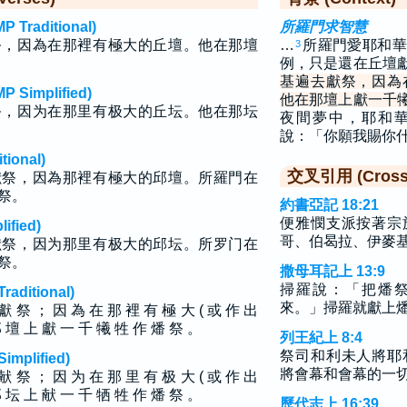
raditional)
所羅門求智慧
祭，因為在那裡有極大的丘壇。他在那壇
…
所羅門愛耶和華
3
例，只是還在丘壇
基遍去獻祭，因為
implified)
他在那壇上獻一千
祭，因为在那里有极大的丘坛。他在那坛
夜間夢中，耶和
說：「你願我賜你
ional)
交叉引用 (Cross 
獻祭，因為那裡有極大的邱壇。所羅門在
祭。
約書亞記 18:21
便雅憫支派按著宗
fied)
哥、伯曷拉、伊麥
献祭，因为那里有极大的邱坛。所罗门在
祭。
撒母耳記上 13:9
掃羅說：「把燔
ditional)
來。」掃羅就獻上
獻 祭 ； 因 為 在 那 裡 有 極 大 ( 或 作 出
那 壇 上 獻 一 千 犧 牲 作 燔 祭 。
列王紀上 8:4
祭司和利未人將耶
plified)
將會幕和會幕的一
献 祭 ； 因 为 在 那 里 有 极 大 ( 或 作 出
那 坛 上 献 一 千 牺 牲 作 燔 祭 。
歷代志上 16:39