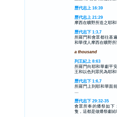
歷代志上 16:39
歷代志上 21:29
摩西在曠野所造之耶和
歷代志下 1:3,7
所羅門和會眾都往基
和華僕人摩西在曠野所
a thousand
列王紀上 8:63
所羅門向耶和華獻平
王和以色列眾民為耶和
歷代志下 1:6,7
所羅門上到耶和華面
…
歷代志下 29:32-35
會眾所奉的燔祭如下
隻，這都是做燔祭獻給