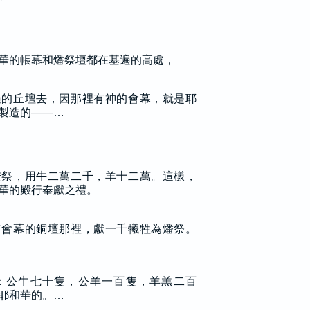
華的帳幕和燔祭壇都在基遍的高處，
遍的丘壇去，因那裡有神的會幕，就是耶
製造的——…
安祭，用牛二萬二千，羊十二萬。這樣，
華的殿行奉獻之禮。
前會幕的銅壇那裡，獻一千犧牲為燔祭。
：公牛七十隻，公羊一百隻，羊羔二百
耶和華的。…