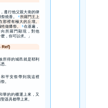
，遵行他父親大衛的律
獻祭燒香。
所羅門王上
4
在那裡有極大的丘壇。
犧牲做燔祭。
在基遍，
5
華向所羅門顯現，對他
什麼，你可以求。」
Ref)
族所得的城邑就是耶利
基悉、
祭和平安祭帶到我這裡
燔祭。
和華的約櫃運上來，又
切聖器具都帶上來。