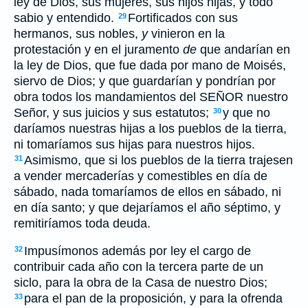
ley de Dios, sus mujeres, sus hijos hijas, y todo
sabio y entendido.
Fortificados con sus
29
hermanos, sus nobles,
y
vinieron en la
protestación y en el juramento
de
que andarían en
la ley de Dios, que fue dada por mano de Moisés,
siervo de Dios; y que guardarían y pondrían por
obra todos los mandamientos del SEÑOR nuestro
Señor, y sus juicios y sus estatutos;
y que no
30
daríamos nuestras hijas a los pueblos de la tierra,
ni tomaríamos sus hijas para nuestros hijos.
Asimismo, que si los pueblos de la tierra trajesen
31
a vender mercaderías y comestibles en día de
sábado, nada tomaríamos de ellos en sábado, ni
en día santo; y que dejaríamos el año séptimo, y
remitiríamos toda deuda.
Impusímonos además por ley el cargo de
32
contribuir cada año con la tercera parte de un
siclo, para la obra de la Casa de nuestro Dios;
para el pan de la proposición, y para la ofrenda
33