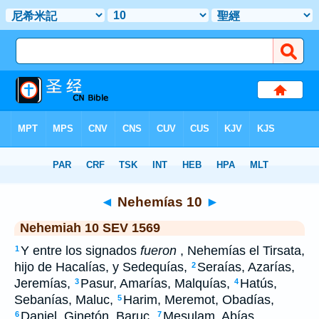
Bible
>
SEV 1569
> Nehemías 10
◄
Nehemías 10
►
Nehemiah 10 SEV 1569
Y entre los signados
fueron
, Nehemías el Tirsata,
1
hijo de Hacalías, y Sedequías,
Seraías, Azarías,
2
Jeremías,
Pasur, Amarías, Malquías,
Hatús,
3
4
Sebanías, Maluc,
Harim, Meremot, Obadías,
5
Daniel, Ginetón, Baruc,
Mesulam, Abías,
6
7