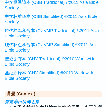
中文標準譯本 (CSB Traditional) ©2011 Asia Bible
Society.
中文标准译本 (CSB Simplified) ©2011 Asia Bible
Society.
現代標點和合本 (CUVMP Traditional) ©2011 Asia
Bible Society.
现代标点和合本 (CUVMP Simplified) ©2011 Asia
Bible Society.
聖經新譯本 (CNV Traditional) ©2010 Worldwide
Bible Society.
圣经新译本 (CNV Simplified) ©2010 Worldwide
Bible Society.
背景 (Context)
誓遵摩西所傳之律
30