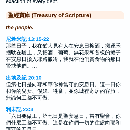
exaction of every debt.
聖經寶庫 (Treasury of Scripture)
the people.
尼希米記 13:15-22
那些日子，我在猶大見有人在安息日榨酒，搬運禾
捆馱在驢上，又把酒、葡萄、無花果和各樣的擔子
在安息日擔入耶路撒冷，我就在他們賣食物的那日
警戒他們。…
出埃及記 20:10
但第七日是向耶和華你神當守的安息日。這一日你
和你的兒女、僕婢、牲畜，並你城裡寄居的客旅，
無論何工都不可做。
利未記 23:3
「六日要做工，第七日是聖安息日，當有聖會，你
們什麼工都不可做。這是在你們一切的住處向耶和
華守的安息日。