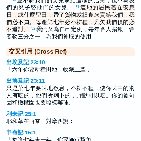
…
並不將我們的女兒嫁給這地的居民，也不為我
們的兒子娶他們的女兒。
這地的居民若在安息
31
日，或什麼聖日，帶了貨物或糧食來賣給我們，我
們必不買。每逢第七年必不耕種，凡欠我們債的必
不追討。
我們又為自己定例，每年各人捐銀一舍
32
客勒三分之一，為我們神殿的使用，…
交叉引用 (Cross Ref)
出埃及記 23:10
「六年你要耕種田地，收藏土產，
出埃及記 23:11
只是第七年要叫地歇息，不耕不種，使你民中的窮
人有吃的，他們所剩下的，野獸可以吃。你的葡萄
園和橄欖園也要照樣辦理。
利未記 25:1
耶和華在西奈山對摩西說：
申命記 15:1
「每逢七年末一年，你要施行豁免。