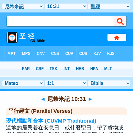
聖經
>
尼希米記
>
章 10
> 聖經金句 31
◄
尼希米記 10:31
►
平行經文 (Parallel Verses)
現代標點和合本 (CUVMP Traditional)
這地的居民若在安息日，或什麼聖日，帶了貨物或