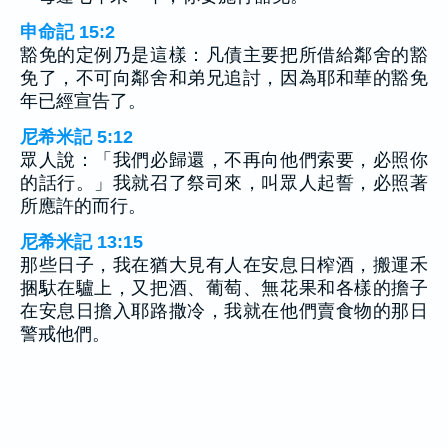
申命記 15:2
豁免的定例乃是這樣：凡債主要把所借給鄰舍的豁
免了，不可向鄰舍和弟兄追討，因為耶和華的豁免
年已經宣告了。
尼希米記 5:12
眾人說：「我們必歸還，不再向他們索要，必照你
的話行。」我就召了祭司來，叫眾人起誓，必照著
所應許的而行。
尼希米記 13:15
那些日子，我在猶大見有人在安息日榨酒，搬運禾
捆馱在驢上，又把酒、葡萄、無花果和各樣的擔子
在安息日擔入耶路撒冷，我就在他們賣食物的那日
警戒他們。