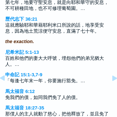
第七年，地要守聖安息，就是向耶和華守的安息，
不可耕種田地，也不可修理葡萄園。…
歷代志下 36:21
這就應驗耶和華藉耶利米口所說的話，地享受安
息，因為地土荒涼便守安息，直滿了七十年。
the exaction.
尼希米記 5:1-13
百姓和他們的妻大大呼號，埋怨他們的弟兄猶大
人。…
申命記 15:1-3,7-9
「每逢七年末一年，你要施行豁免。…
馬太福音 6:12
免我們的債，如同我們免了人的債。
馬太福音 18:27-35
那僕人的主人就動了慈心，把他釋放了，並且免了