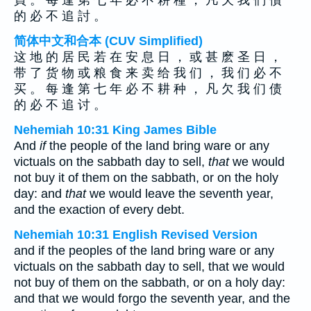
買 。 每 逢 第 七 年 必 不 耕 種 ， 凡 欠 我 們 債
的 必 不 追 討 。
简体中文和合本 (CUV Simplified)
这 地 的 居 民 若 在 安 息 日 ， 或 甚 麽 圣 日 ，
带 了 货 物 或 粮 食 来 卖 给 我 们 ， 我 们 必 不
买 。 每 逢 第 七 年 必 不 耕 种 ， 凡 欠 我 们 债
的 必 不 追 讨 。
Nehemiah 10:31 King James Bible
And
if
the people of the land bring ware or any
victuals on the sabbath day to sell,
that
we would
not buy it of them on the sabbath, or on the holy
day: and
that
we would leave the seventh year,
and the exaction of every debt.
Nehemiah 10:31 English Revised Version
and if the peoples of the land bring ware or any
victuals on the sabbath day to sell, that we would
not buy of them on the sabbath, or on a holy day:
and that we would forgo the seventh year, and the