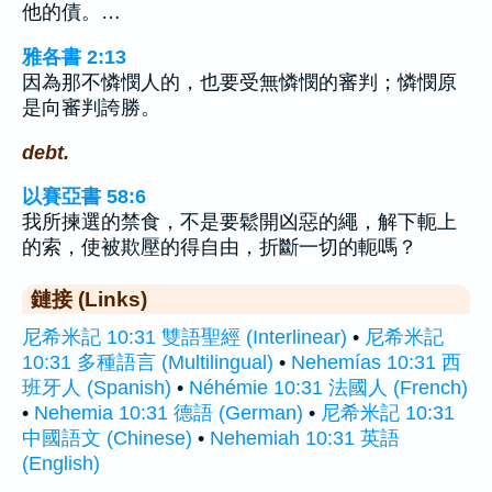
他的債。…
雅各書 2:13
因為那不憐憫人的，也要受無憐憫的審判；憐憫原
是向審判誇勝。
debt.
以賽亞書 58:6
我所揀選的禁食，不是要鬆開凶惡的繩，解下軛上
的索，使被欺壓的得自由，折斷一切的軛嗎？
鏈接 (Links)
尼希米記 10:31 雙語聖經 (Interlinear)
•
尼希米記
10:31 多種語言 (Multilingual)
•
Nehemías 10:31 西
班牙人 (Spanish)
•
Néhémie 10:31 法國人 (French)
•
Nehemia 10:31 德語 (German)
•
尼希米記 10:31
中國語文 (Chinese)
•
Nehemiah 10:31 英語
(English)