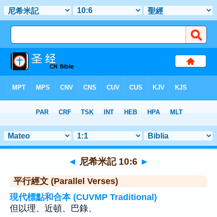
聖經
>
尼希米記
>
章 10
> 聖經金句 6
◄
尼希米記 10:6
►
平行經文 (Parallel Verses)
現代標點和合本 (CUVMP Traditional)
但以理、近頓、巴錄、