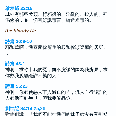
啟示錄 22:15
城外有那些犬類、行邪術的、淫亂的、殺人的、拜
偶像的，並一切喜好說謊言、編造虛謊的。
the bloody He.
詩篇 26:8-10
耶和華啊，我喜愛你所住的殿和你顯榮耀的居所。
…
詩篇 43:1
神啊，求你申我的冤，向不虔誠的國為我辨屈，求
你救我脫離詭詐不義的人！
詩篇 55:23
神啊，你必使惡人下入滅亡的坑，流人血行詭詐的
人必活不到半世，但我要倚靠你。
創世記 34:14,25,26
對他們說：「我們不能把我們的妹子給沒有受割禮