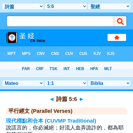
聖經
>
詩篇
>
章 5
> 聖經金句 6
◄
詩篇 5:6
►
平行經文 (Parallel Verses)
現代標點和合本 (CUVMP Traditional)
說謊言的，你必滅絕；好流人血弄詭詐的，都為耶