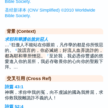
Bible Society.
圣经新译本 (CNV Simplified) ©2010 Worldwide
Bible Society.
背景 (Context)
求耶和華護佑脫於惡人
…
狂傲人不能站在你眼前，凡作孽的都是你所恨惡
5
的。
說謊言的，你必滅絕；好流人血弄詭詐的，
6
都為耶和華所憎惡。
至於我，我必憑你豐盛的慈
7
愛進入你的居所，我必存敬畏你的心向你的聖殿下
拜。…
交叉引用 (Cross Ref)
詩篇 43:1
神啊，求你申我的冤，向不虔誠的國為我辨屈，求
你救我脫離詭詐不義的人！
詩篇 52:4