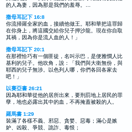
的人為妻，因為那是我們的羞辱。…
撒母耳記下 16:8
你流掃羅全家的血，接續他做王。耶和華把這罪歸
在你身上，將這國交給你兒子押沙龍。現在你自取
其禍，因為你是流人血的人！」
撒母耳記下 20:1
在那裡恰巧有一個匪徒，名叫示巴，是便雅憫人比
基利的兒子。他吹角，說：「我們與大衛無份，與
耶西的兒子無涉。以色列人哪，你們各回各家去
吧！」
以賽亞書 26:21
因為耶和華從他的居所出來，要刑罰地上居民的罪
孽，地也必露出其中的血，不再掩蓋被殺的人。
羅馬書 1:29
裝滿了各樣不義、邪惡、貪婪、惡毒；滿心是嫉
妒、凶殺、爭競、詭詐、毒恨；