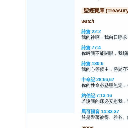
聖經寶庫 (Treasury o
watch
詩篇 22:2
我的神啊，我白日呼求
詩篇 77:4
你叫我不能閉眼，我煩
詩篇 130:6
我的心等候主，勝於守
申命記 28:66,67
你的性命必懸懸無定，
約伯記 7:13-16
若說我的床必安慰我，
馬可福音 14:33-37
於是帶著彼得、雅各、
alone