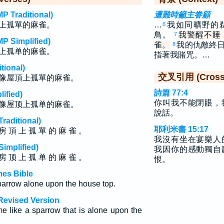
raditional)
遭難時籲主眷顧
上孤單的麻雀。
…
我如同曠野的
6
鳥。
我警醒不睡
7
implified)
雀。
我的仇敵終
8
上孤单的麻雀。
指著我賭咒。…
ional)
交叉引用 (Cross 
像屋頂上孤單的麻雀。
詩篇 77:4
fied)
你叫我不能閉眼，
像屋顶上孤单的麻雀。
說話。
ditional)
耶利米書 15:17
房 頂 上 孤 單 的 麻 雀 。
我沒有坐在宴樂人
plified)
我因你的感動獨自
房 顶 上 孤 单 的 麻 雀 。
恨。
mes Bible
parrow alone upon the house top.
Revised Version
e like a sparrow that is alone upon the