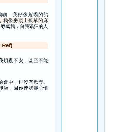
鵜鶘，我好像荒場的鸮
，我像房頂上孤單的麻
日辱罵我，向我猖狂的人
Ref)
我煩亂不安，甚至不能
的會中，也沒有歡樂。
靜坐，因你使我滿心憤