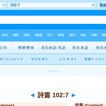
◄
詩篇 102:7
►
Verses)
背景 (Context)