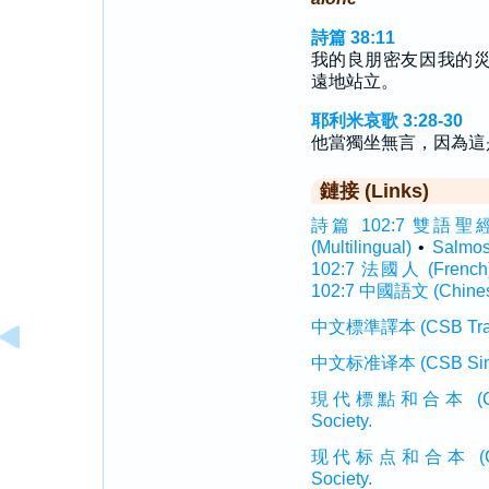
詩篇 38:11
我的良朋密友因我的
遠地站立。
耶利米哀歌 3:28-30
他當獨坐無言，因為這
鏈接 (Links)
詩篇 102:7 雙語聖經 (In
(Multilingual)
•
Salmo
102:7 法國人 (French
102:7 中國語文 (Chine
中文標準譯本 (CSB Traditi
中文标准译本 (CSB Simplif
現代標點和合本 (CUVMP T
Society.
现代标点和合本 (CUVMP 
Society.