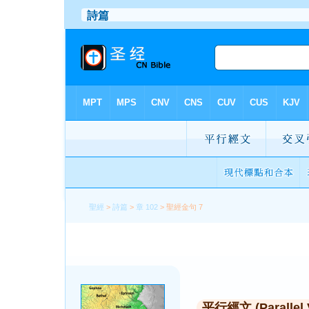
聖經
>
詩篇
>
章 102
> 聖經金句 7
平行經文 (Parallel 