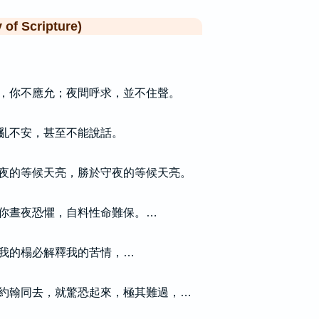
f Scripture)
，你不應允；夜間呼求，並不住聲。
亂不安，甚至不能說話。
夜的等候天亮，勝於守夜的等候天亮。
你晝夜恐懼，自料性命難保。…
我的榻必解釋我的苦情，…
約翰同去，就驚恐起來，極其難過，…