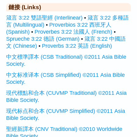
鏈接 (Links)
箴言 3:22 雙語聖經 (Interlinear)
•
箴言 3:22 多種語
言 (Multilingual)
•
Proverbios 3:22 西班牙人
(Spanish)
•
Proverbes 3:22 法國人 (French)
•
Sprueche 3:22 德語 (German)
•
箴言 3:22 中國語
文 (Chinese)
•
Proverbs 3:22 英語 (English)
中文標準譯本 (CSB Traditional) ©2011 Asia Bible
Society.
中文标准译本 (CSB Simplified) ©2011 Asia Bible
Society.
現代標點和合本 (CUVMP Traditional) ©2011 Asia
Bible Society.
现代标点和合本 (CUVMP Simplified) ©2011 Asia
Bible Society.
聖經新譯本 (CNV Traditional) ©2010 Worldwide
Bible Society.