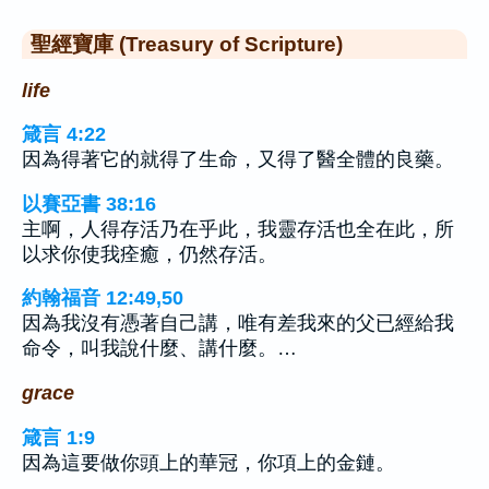
聖經寶庫 (Treasury of Scripture)
life
箴言 4:22
因為得著它的就得了生命，又得了醫全體的良藥。
以賽亞書 38:16
主啊，人得存活乃在乎此，我靈存活也全在此，所
以求你使我痊癒，仍然存活。
約翰福音 12:49,50
因為我沒有憑著自己講，唯有差我來的父已經給我
命令，叫我說什麼、講什麼。…
grace
箴言 1:9
因為這要做你頭上的華冠，你項上的金鏈。