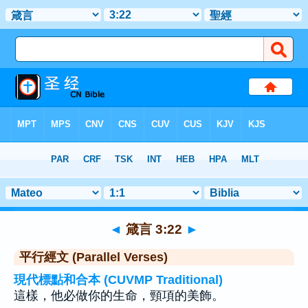
聖經
>
箴言
>
章 3
> 聖經金句 22
◄
箴言 3:22
►
平行經文 (Parallel Verses)
現代標點和合本 (CUVMP Traditional)
這樣，他必做你的生命，頸項的美飾。