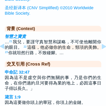
圣经新译本 (CNV Simplified) ©2010 Worldwide
Bible Society.
背景 (Context)
智慧之寶貴
…
我兒，要謹守真智慧和謀略，不可使他離開你
21
的眼目。
這樣，他必做你的生命，頸項的美飾。
22
你就坦然行路，不致碰腳。…
23
交叉引用 (Cross Ref)
申命記 32:47
因為這不是虛空與你們無關的事，乃是你們的生
命，在你們過約旦河要得為業的地上，必因這事日
子得以長久。」
箴言 1:9
因為這要做你頭上的華冠，你項上的金鏈。