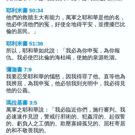
耶利米書 50:34
他們的救贖主大有能力，萬軍之耶和華是他的名，
他必申清他們的冤，好使全地得平安，並攪擾巴比
倫的居民。」
耶利米書 51:36
所以，耶和華如此說：「我必為你申冤，為你報
仇。我必使巴比倫的海枯竭，使她的泉源乾涸。
彌迦書 7:9
我要忍受耶和華的惱怒，因我得罪了他。直等他為
我辨屈，為我申冤，他必領我到光明中，我必得見
他的公義。
瑪拉基書 3:5
萬軍之耶和華說：「我必臨近你們，施行審判。我
必速速作見證，警戒行邪術的、犯姦淫的、起假誓
的、虧負人之工價的、欺壓寡婦孤兒的、屈枉寄居
的和不敬畏我的。