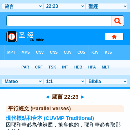
聖經
>
箴言
>
章 22
> 聖經金句 23
◄
箴言 22:23
►
平行經文 (Parallel Verses)
現代標點和合本 (CUVMP Traditional)
因耶和華必為他辨屈，搶奪他的，耶和華必奪取那