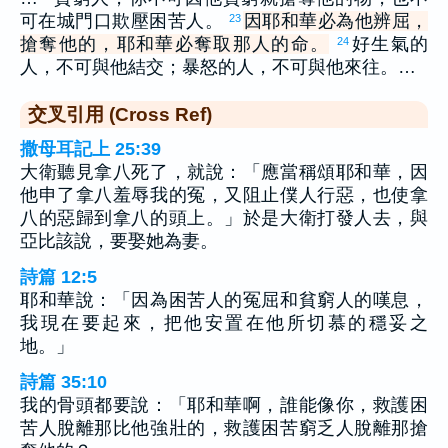
可在城門口欺壓困苦人。
因耶和華必為他辨屈，
23
搶奪他的，耶和華必奪取那人的命。
好生氣的
24
人，不可與他結交；暴怒的人，不可與他來往。…
交叉引用 (Cross Ref)
撒母耳記上 25:39
大衛聽見拿八死了，就說：「應當稱頌耶和華，因
他申了拿八羞辱我的冤，又阻止僕人行惡，也使拿
八的惡歸到拿八的頭上。」於是大衛打發人去，與
亞比該說，要娶她為妻。
詩篇 12:5
耶和華說：「因為困苦人的冤屈和貧窮人的嘆息，
我現在要起來，把他安置在他所切慕的穩妥之
地。」
詩篇 35:10
我的骨頭都要說：「耶和華啊，誰能像你，救護困
苦人脫離那比他強壯的，救護困苦窮乏人脫離那搶