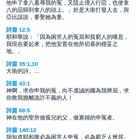
他申了拿八羞辱我的冤，又阻止僕人行惡，也使拿
八的惡歸到拿八的頭上。」於是大衛打發人去，與
亞比該說，要娶她為妻。
詩篇 12:5
耶和華說：「因為困苦人的冤屈和貧窮人的嘆息，
我現在要起來，把他安置在他所切慕的穩妥之
地。」
詩篇 35:1,10
大衛的詩。…
詩篇 43:1
神啊，求你申我的冤，向不虔誠的國為我辨屈，求
你救我脫離詭詐不義的人！
詩篇 68:5
神在他的聖所做孤兒的父，做寡婦的申冤者。
詩篇 140:12
我知道耶和華必為困苦人申冤，必為窮乏人辨屈。