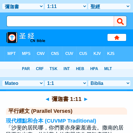
聖經
>
彌迦書
>
章 1
> 聖經金句 11
◄
彌迦書 1:11
►
平行經文 (Parallel Verses)
現代標點和合本 (CUVMP Traditional)
「沙斐的居民哪，你們要赤身蒙羞過去。撒南的居