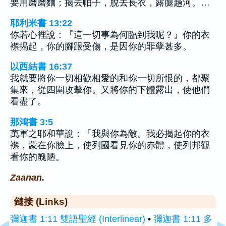
要用磨磨麵；揭去帕子，脫去長衣，露腿趟河。…
耶利米書 13:22
你若心裡說：『這一切事為何臨到我呢？』你的衣
襟揭起，你的腳跟受傷，是因你的罪孽甚多。
以西結書 16:37
我就要將你一切相歡相愛的和你一切所恨的，都聚
集來，從四圍攻擊你。又將你的下體露出，使他們
看盡了。
那鴻書 3:5
萬軍之耶和華說：「我與你為敵。我必揭起你的衣
襟，蒙在你臉上，使列國看見你的赤體，使列邦觀
看你的醜陋。
Zaanan.
鏈接 (Links)
彌迦書 1:11 雙語聖經 (Interlinear)
•
彌迦書 1:11 多