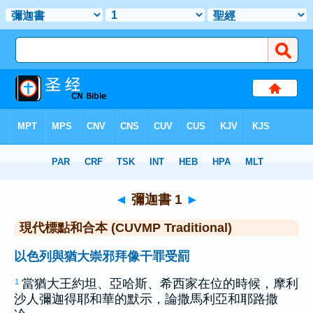
聖經
>
CUVMPT
> 彌迦書 1
◄
彌迦書 1
►
現代標點和合本 (CUVMP Traditional)
以色列與猶大崇邪拜像干罪受罰
當
猶大
王
約坦
、
亞哈斯
、
希西家
在位的時候，
摩利
1
沙
人
彌迦
得耶和華的默示，論
撒馬利亞
和
耶路撒