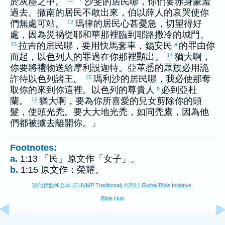
於灰塵之中。
「
沙斐
的居民哪，你們要赤身蒙羞
過去。
撒南
的居民不敢出來，
伯以薛
人的哀哭使你
們無處可站。
瑪律
的居民心甚憂急，切望得好
12
處，因為災禍從耶和華那裡臨到
耶路撒冷
的城門。
拉吉
的居民哪，要用快馬套車，
錫安
民
的罪由你
13
a
而起，
以色列
人的罪過在你那裡顯出。
猶大
啊，
14
你要將禮物送給
摩利設迦特
。
亞革悉
的眾族必用詭
詐待
以色列
諸王。
瑪利沙
的居民哪，我必使那奪
15
取你的來到你這裡。
以色列
的尊貴人
必到
亞杜
b
蘭
。
猶大
啊，要為你所喜愛的兒女剪除你的頭
16
髮，使頭光禿。要大大地光禿，如同禿鷹，因為他
們都被擄去離開你。」
Footnotes:
a.
1:13 「民」原文作「女子」。
b.
1:15 原文作：榮耀。
現代標點和合本 (CUVMP Traditional) ©2011 Global Bible Initiative.
Bible Hub