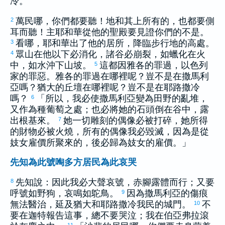
冷
。
萬民哪，你們都要聽！地和其上所有的，也都要側
2
耳而聽！主耶和華從他的聖殿要見證你們的不是。
看哪，耶和華出了他的居所，降臨步行地的高處。
3
眾山在他以下必消化，諸谷必崩裂，如蠟化在火
4
中，如水沖下山坡。
這都因
雅各
的罪過，
以色列
5
家的罪惡。
雅各
的罪過在哪裡呢？豈不是在
撒馬利
亞
嗎？
猶大
的丘壇在哪裡呢？豈不是在
耶路撒冷
嗎？
「所以，我必使
撒馬利亞
變為田野的亂堆，
6
又作為種葡萄之處；也必將她的石頭倒在谷中，露
出根基來。
她一切雕刻的偶像必被打碎，她所得
7
的財物必被火燒，所有的偶像我必毀滅，因為是從
妓女雇價所聚來的，後必歸為妓女的雇價。」
先知為此號啕多方居民為此哀哭
先知說：因此我必大聲哀號，赤腳露體而行；又要
8
呼號如野狗，哀鳴如鴕鳥。
因為
撒馬利亞
的傷痕
9
無法醫治，延及
猶大
和
耶路撒冷
我民的城門。
不
10
要在
迦特
報告這事，總不要哭泣；我在
伯亞弗拉
滾
11