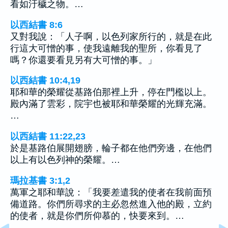
看如汙穢之物。…
以西結書 8:6
又對我說：「人子啊，以色列家所行的，就是在此
行這大可憎的事，使我遠離我的聖所，你看見了
嗎？你還要看見另有大可憎的事。」
以西結書 10:4,19
耶和華的榮耀從基路伯那裡上升，停在門檻以上。
殿內滿了雲彩，院宇也被耶和華榮耀的光輝充滿。
…
以西結書 11:22,23
於是基路伯展開翅膀，輪子都在他們旁邊，在他們
以上有以色列神的榮耀。…
瑪拉基書 3:1,2
萬軍之耶和華說：「我要差遣我的使者在我前面預
備道路。你們所尋求的主必忽然進入他的殿，立約
的使者，就是你們所仰慕的，快要來到。…