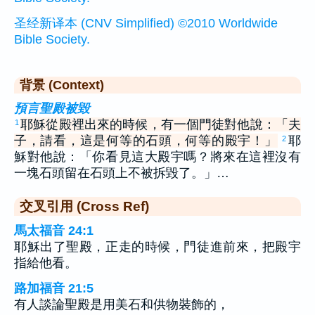
圣经新译本 (CNV Simplified) ©2010 Worldwide
Bible Society.
背景 (Context)
預言聖殿被毀
耶穌從殿裡出來的時候，有一個門徒對他說：「夫
1
子，請看，這是何等的石頭，何等的殿宇！」
耶
2
穌對他說：「你看見這大殿宇嗎？將來在這裡沒有
一塊石頭留在石頭上不被拆毀了。」…
交叉引用 (Cross Ref)
馬太福音 24:1
耶穌出了聖殿，正走的時候，門徒進前來，把殿宇
指給他看。
路加福音 21:5
有人談論聖殿是用美石和供物裝飾的，