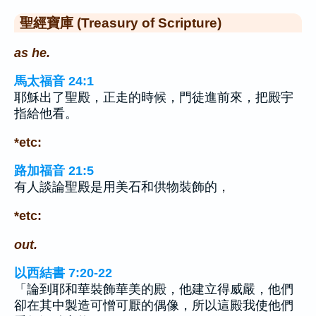
聖經寶庫 (Treasury of Scripture)
as he.
馬太福音 24:1
耶穌出了聖殿，正走的時候，門徒進前來，把殿宇
指給他看。
*etc:
路加福音 21:5
有人談論聖殿是用美石和供物裝飾的，
*etc:
out.
以西結書 7:20-22
「論到耶和華裝飾華美的殿，他建立得威嚴，他們
卻在其中製造可憎可厭的偶像，所以這殿我使他們