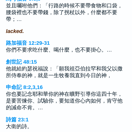
並且囑咐他們：「行路的時候不要帶食物和口袋，
腰袋裡也不要帶錢，除了拐杖以外，什麼都不要
帶；…
lacked.
路加福音 12:29-31
你們不要求吃什麼、喝什麼，也不要掛心。…
創世記 48:15
他就給約瑟祝福說：「願我祖亞伯拉罕和我父以撒
所侍奉的神，就是一生牧養我直到今日的神，
申命記 8:2,3,16
你也要記念耶和華你的神在曠野引導你這四十年，
是要苦煉你、試驗你，要知道你心內如何，肯守他
的誡命不肯。…
詩篇 23:1
大衛的詩。