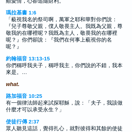
顯愛情，心卻追隨財利。
瑪拉基書 1:6
「藐視我名的祭司啊，萬軍之耶和華對你們說：
『兒子尊敬父親，僕人敬畏主人。我既為父親，尊
敬我的在哪裡呢？我既為主人，敬畏我的在哪裡
呢？』你們卻說：『我們在何事上藐視你的名
呢？』
約翰福音 13:13-15
你們稱呼我夫子，稱呼我主，你們說的不錯，我本
來是。…
what.
路加福音 10:25
有一個律法師起來試探耶穌，說：「夫子，我該做
什麼才可以承受永生？」
使徒行傳 2:37
眾人聽見這話，覺得扎心，就對彼得和其餘的使徒