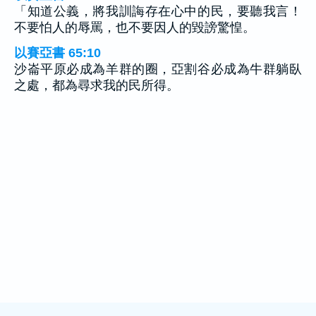
「知道公義，將我訓誨存在心中的民，要聽我言！
不要怕人的辱罵，也不要因人的毀謗驚惶。
以賽亞書 65:10
沙崙平原必成為羊群的圈，亞割谷必成為牛群躺臥
之處，都為尋求我的民所得。