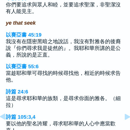
你們要追求與眾人和睦，並要追求聖潔，非聖潔沒
有人能見主。
ye that seek
以賽亞書 45:19
我沒有在隱密黑暗之地說話，我沒有對雅各的後裔
說『你們尋求我是徒然的』。我耶和華所講的是公
義，所說的是正直。
以賽亞書 55:6
當趁耶和華可尋找的時候尋找他，相近的時候求告
他。
詩篇 24:6
這是尋求耶和華的族類，是尋求你面的雅各。（細
拉）
詩篇 105:3,4
要以他的聖名誇耀，尋求耶和華的人心中應當歡