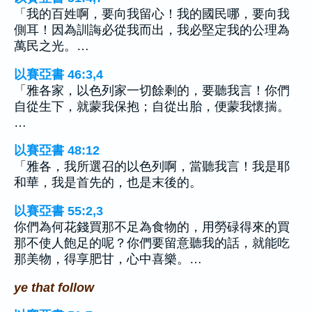
「我的百姓啊，要向我留心！我的國民哪，要向我
側耳！因為訓誨必從我而出，我必堅定我的公理為
萬民之光。…
以賽亞書 46:3,4
「雅各家，以色列家一切餘剩的，要聽我言！你們
自從生下，就蒙我保抱；自從出胎，便蒙我懷揣。
…
以賽亞書 48:12
「雅各，我所選召的以色列啊，當聽我言！我是耶
和華，我是首先的，也是末後的。
以賽亞書 55:2,3
你們為何花錢買那不足為食物的，用勞碌得來的買
那不使人飽足的呢？你們要留意聽我的話，就能吃
那美物，得享肥甘，心中喜樂。…
ye that follow