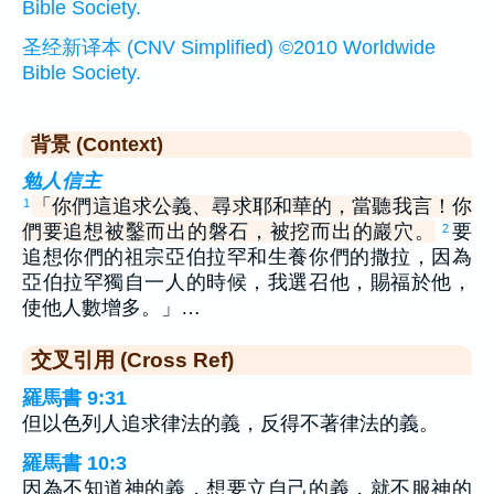
Bible Society.
圣经新译本 (CNV Simplified) ©2010 Worldwide
Bible Society.
背景 (Context)
勉人信主
「你們這追求公義、尋求耶和華的，當聽我言！你
1
們要追想被鑿而出的磐石，被挖而出的巖穴。
要
2
追想你們的祖宗亞伯拉罕和生養你們的撒拉，因為
亞伯拉罕獨自一人的時候，我選召他，賜福於他，
使他人數增多。」…
交叉引用 (Cross Ref)
羅馬書 9:31
但以色列人追求律法的義，反得不著律法的義。
羅馬書 10:3
因為不知道神的義，想要立自己的義，就不服神的