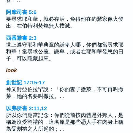
喜！…
阿摩司書 5:6
要尋求耶和華，就必存活，免得他在約瑟家像火發
出，在伯特利焚燒無人撲滅。
西番雅書 2:3
世上遵守耶和華典章的謙卑人哪，你們都當尋求耶
和華！當尋求公義、謙卑，或者在耶和華發怒的日
子，可以隱藏起來。
look
創世記 17:15-17
神又對亞伯拉罕說：「你的妻子撒萊，不可再叫撒
萊，她的名要叫撒拉。…
以弗所書 2:11,12
所以你們應當記念：你們從前按肉體是外邦人，是
稱為沒受割禮的，這名原是那些憑人手在肉身上稱
為受割禮之人所起的；…