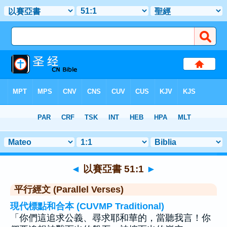
聖經
>
以賽亞書
>
章 51
> 聖經金句 1
◄
以賽亞書 51:1
►
平行經文 (Parallel Verses)
現代標點和合本 (CUVMP Traditional)
「你們這追求公義、尋求耶和華的，當聽我言！你