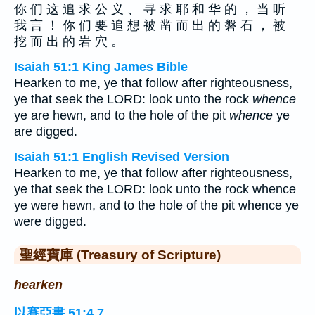
你 们 这 追 求 公 义 、 寻 求 耶 和 华 的 ， 当 听
我 言 ！ 你 们 要 追 想 被 凿 而 出 的 磐 石 ， 被
挖 而 出 的 岩 穴 。
Isaiah 51:1 King James Bible
Hearken to me, ye that follow after righteousness,
ye that seek the LORD: look unto the rock
whence
ye are hewn, and to the hole of the pit
whence
ye
are digged.
Isaiah 51:1 English Revised Version
Hearken to me, ye that follow after righteousness,
ye that seek the LORD: look unto the rock whence
ye were hewn, and to the hole of the pit whence ye
were digged.
聖經寶庫 (Treasury of Scripture)
hearken
以賽亞書 51:4,7