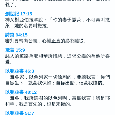
義了。
創世記 17:15
神又對亞伯拉罕說：「你的妻子撒萊，不可再叫撒
萊，她的名要叫撒拉。
詩篇 94:15
審判要轉向公義，心裡正直的必都隨從。
箴言 15:9
惡人的道路為耶和華所憎惡，追求公義的為他所喜
愛。
以賽亞書 46:3
「雅各家，以色列家一切餘剩的，要聽我言！你們
自從生下，就蒙我保抱；自從出胎，便蒙我懷揣。
以賽亞書 48:12
「雅各，我所選召的以色列啊，當聽我言！我是耶
和華，我是首先的，也是末後的。
以賽亞書 51:7