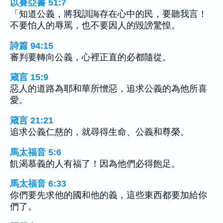
以賽亞書 51:7
「知道公義，將我訓誨存在心中的民，要聽我言！
不要怕人的辱罵，也不要因人的毀謗驚惶。
詩篇 94:15
審判要轉向公義，心裡正直的必都隨從。
箴言 15:9
惡人的道路為耶和華所憎惡，追求公義的為他所喜
愛。
箴言 21:21
追求公義仁慈的，就尋得生命、公義和尊榮。
馬太福音 5:6
飢渴慕義的人有福了！因為他們必得飽足。
馬太福音 6:33
你們要先求他的國和他的義，這些東西都要加給你
們了。