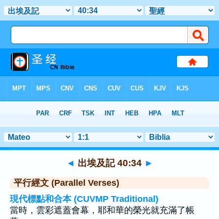
聖經
>
出埃及記
>
章 40
> 聖經金句 34
◄
出埃及記 40:34
►
平行經文 (Parallel Verses)
現代標點和合本 (CUVMP Traditional)
當時，雲彩遮蓋會幕，耶和華的榮光就充滿了帳