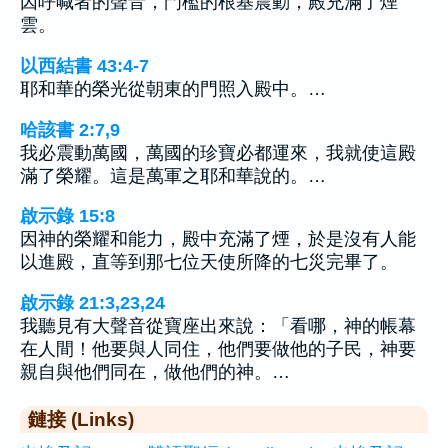
因呼喊者的聲音，門檻的根基震動，殿充滿了煙
雲。
以西結書 43:4-7
耶和華的榮光從朝東的門照入殿中。…
哈該書 2:7,9
我必震動萬國，萬國的珍寶必都運來，我就使這殿
滿了榮耀。這是萬軍之耶和華說的。…
啟示錄 15:8
因神的榮耀和能力，殿中充滿了煙，於是沒有人能
以進殿，直等到那七位天使所降的七災完畢了。
啟示錄 21:3,23,24
我聽見有大聲音從寶座出來說：「看哪，神的帳幕
在人間！他要與人同住，他們要做他的子民，神要
親自與他們同在，做他們的神。…
鏈接 (Links)