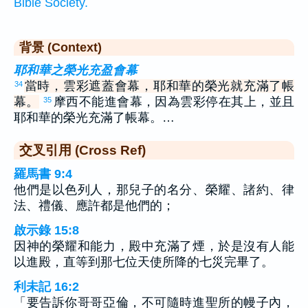
Bible Society.
背景 (Context)
耶和華之榮光充盈會幕
當時，雲彩遮蓋會幕，耶和華的榮光就充滿了帳
34
幕。
摩西不能進會幕，因為雲彩停在其上，並且
35
耶和華的榮光充滿了帳幕。…
交叉引用 (Cross Ref)
羅馬書 9:4
他們是以色列人，那兒子的名分、榮耀、諸約、律
法、禮儀、應許都是他們的；
啟示錄 15:8
因神的榮耀和能力，殿中充滿了煙，於是沒有人能
以進殿，直等到那七位天使所降的七災完畢了。
利未記 16:2
「要告訴你哥哥亞倫，不可隨時進聖所的幔子內，