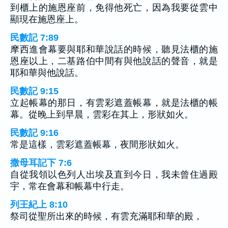
到櫃上的施恩座前，免得他死亡，因為我要從雲中
顯現在施恩座上。
民數記 7:89
摩西進會幕要與耶和華說話的時候，聽見法櫃的施
恩座以上，二基路伯中間有與他說話的聲音，就是
耶和華與他說話。
民數記 9:15
立起帳幕的那日，有雲彩遮蓋帳幕，就是法櫃的帳
幕。從晚上到早晨，雲彩在其上，形狀如火。
民數記 9:16
常是這樣，雲彩遮蓋帳幕，夜間形狀如火。
撒母耳記下 7:6
自從我領以色列人出埃及直到今日，我未曾住過殿
宇，常在會幕和帳幕中行走。
列王紀上 8:10
祭司從聖所出來的時候，有雲充滿耶和華的殿，