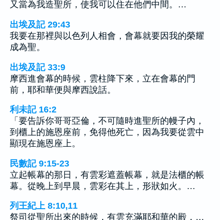
又當為我造聖所，使我可以住在他們中間。…
出埃及記 29:43
我要在那裡與以色列人相會，會幕就要因我的榮耀
成為聖。
出埃及記 33:9
摩西進會幕的時候，雲柱降下來，立在會幕的門
前，耶和華便與摩西說話。
利未記 16:2
「要告訴你哥哥亞倫，不可隨時進聖所的幔子內，
到櫃上的施恩座前，免得他死亡，因為我要從雲中
顯現在施恩座上。
民數記 9:15-23
立起帳幕的那日，有雲彩遮蓋帳幕，就是法櫃的帳
幕。從晚上到早晨，雲彩在其上，形狀如火。…
列王紀上 8:10,11
祭司從聖所出來的時候，有雲充滿耶和華的殿，…