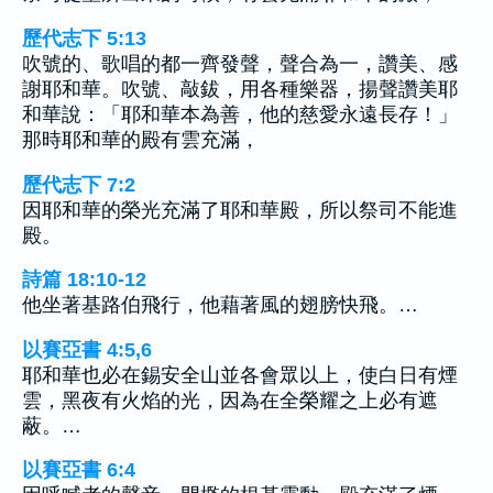
歷代志下 5:13
吹號的、歌唱的都一齊發聲，聲合為一，讚美、感
謝耶和華。吹號、敲鈸，用各種樂器，揚聲讚美耶
和華說：「耶和華本為善，他的慈愛永遠長存！」
那時耶和華的殿有雲充滿，
歷代志下 7:2
因耶和華的榮光充滿了耶和華殿，所以祭司不能進
殿。
詩篇 18:10-12
他坐著基路伯飛行，他藉著風的翅膀快飛。…
以賽亞書 4:5,6
耶和華也必在錫安全山並各會眾以上，使白日有煙
雲，黑夜有火焰的光，因為在全榮耀之上必有遮
蔽。…
以賽亞書 6:4