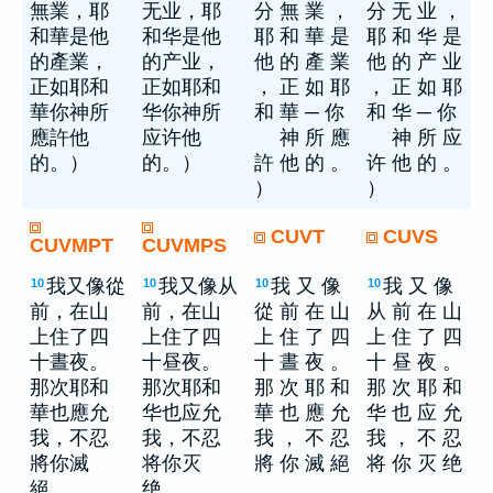
無業，耶
无业，耶
分 無 業 ，
分 无 业 ，
和華是他
和华是他
耶 和 華 是
耶 和 华 是
的產業，
的产业，
他 的 產 業
他 的 产 业
正如耶和
正如耶和
， 正 如 耶
， 正 如 耶
華你神所
华你神所
和 華 ─ 你
和 华 ─ 你
應許他
应许他
神 所 應
神 所 应
的。）
的。）
許 他 的 。
许 他 的 。
）
）
CUVT
CUVS
CUVMPT
CUVMPS
我又像從
我又像从
我 又 像
我 又 像
10
10
10
10
前，在山
前，在山
從 前 在 山
从 前 在 山
上住了四
上住了四
上 住 了 四
上 住 了 四
十晝夜。
十昼夜。
十 晝 夜 。
十 昼 夜 。
那次耶和
那次耶和
那 次 耶 和
那 次 耶 和
華也應允
华也应允
華 也 應 允
华 也 应 允
我，不忍
我，不忍
我 ， 不 忍
我 ， 不 忍
將你滅
将你灭
將 你 滅 絕
将 你 灭 绝
絕。
绝。
。
。