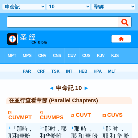
聖經
> 申命記 10
◄
申命記 10
►
在並行查看章節 (Parallel Chapters)
CUVT
CUVS
CUVMPT
CUVMPS
「那時，
“那时，耶
那 時 ，
那 时 ，
1
1
1
1
耶和華吩
和华吩咐
耶 和 華 吩
耶 和 华 吩