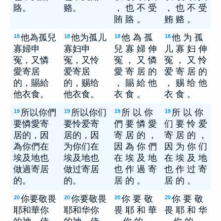
賂。
赂。
， 也 不 受
， 也 不 受
賄 賂 。
贿 赂 。
他為孤兒
他为孤儿
他 為 孤
他 为 孤
18
18
18
18
寡婦申
寡妇申
兒 寡 婦 伸
儿 寡 妇 伸
冤，又憐
冤，又怜
冤 ， 又 憐
冤 ， 又 怜
愛寄居
爱寄居
愛 寄 居 的
爱 寄 居 的
的，賜給
的，赐给
， 賜 給 他
， 赐 给 他
他衣食。
他衣食。
衣 食 。
衣 食 。
所以你們
所以你们
所 以 你
所 以 你
19
19
19
19
要憐愛寄
要怜爱寄
們 要 憐 愛
们 要 怜 爱
居的，因
居的，因
寄 居 的 ，
寄 居 的 ，
為你們在
为你们在
因 為 你 們
因 为 你 们
埃及地也
埃及地也
在 埃 及 地
在 埃 及 地
做過寄居
做过寄居
也 作 過 寄
也 作 过 寄
的。
的。
居 的 。
居 的 。
你要敬畏
你要敬畏
你 要 敬
你 要 敬
20
20
20
20
耶和華你
耶和华你
畏 耶 和 華
畏 耶 和 华