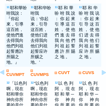
耶和華吩
耶和华吩
耶 和 華
耶 和 华
11
11
11
11
咐我說：
咐我
吩 咐 我 說
吩 咐 我 说
『你起
说：‘你起
： 你 起 來
： 你 起 来
來，引導
来，引导
引 導 這 百
引 导 这 百
這百姓，
这百姓，
姓 ， 使 他
姓 ， 使 他
使他們進
使他们进
們 進 去 得
们 进 去 得
去得我向
去得我向
我 向 他 們
我 向 他 们
他們列祖
他们列祖
列 祖 起 誓
列 祖 起 誓
起誓應許
起誓应许
應 許 所 賜
应 许 所 赐
所賜之
所赐之
之 地 。
之 地 。
地。』
地。’
CUVT
CUVS
CUVMPT
CUVMPS
「以色列
“以色列
以 色 列
以 色 列
12
12
12
12
啊，現在
啊，现在
阿 ， 現 在
阿 ， 现 在
耶和華你
耶和华你
耶 和 華 ─
耶 和 华 ─
神向你所
神向你所
你 神 向
你 神 向
要的是什
要的是什
你 所 要 的
你 所 要 的