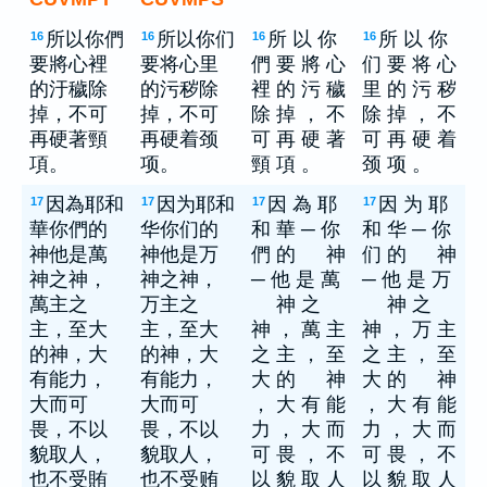
所以你們
所以你们
所 以 你
所 以 你
16
16
16
16
要將心裡
要将心里
們 要 將 心
们 要 将 心
的汙穢除
的污秽除
裡 的 污 穢
里 的 污 秽
掉，不可
掉，不可
除 掉 ， 不
除 掉 ， 不
再硬著頸
再硬着颈
可 再 硬 著
可 再 硬 着
項。
项。
頸 項 。
颈 项 。
因為耶和
因为耶和
因 為 耶
因 为 耶
17
17
17
17
華你們的
华你们的
和 華 ─ 你
和 华 ─ 你
神他是萬
神他是万
們 的 神
们 的 神
神之神，
神之神，
─ 他 是 萬
─ 他 是 万
萬主之
万主之
神 之
神 之
主，至大
主，至大
神 ， 萬 主
神 ， 万 主
的神，大
的神，大
之 主 ， 至
之 主 ， 至
有能力，
有能力，
大 的 神
大 的 神
大而可
大而可
， 大 有 能
， 大 有 能
畏，不以
畏，不以
力 ， 大 而
力 ， 大 而
貌取人，
貌取人，
可 畏 ， 不
可 畏 ， 不
也不受賄
也不受贿
以 貌 取 人
以 貌 取 人