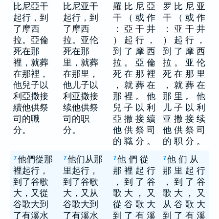
比尼亞干
比尼亚干
羅 比 尼 亞
罗 比 尼 亚
起行，到
起行，到
干 （ 或 作
干 （ 或 作
了摩西
了摩西
： 亞 干 井
： 亚 干 井
拉。亞倫
拉。亚伦
） 起 行 ，
） 起 行 ，
死在那
死在那
到 了 摩 西
到 了 摩 西
裡，就葬
里，就葬
拉 。 亞 倫
拉 。 亚 伦
在那裡，
在那里，
死 在 那 裡
死 在 那 里
他兒子以
他儿子以
， 就 葬 在
， 就 葬 在
利亞撒接
利亚撒接
那 裡 。 他
那 里 。 他
續他供祭
续他供祭
兒 子 以 利
儿 子 以 利
司的職
司的职
亞 撒 接 續
亚 撒 接 续
分。
分。
他 供 祭 司
他 供 祭 司
的 職 分 。
的 职 分 。
他們從那
他们从那
他 們 從
他 们 从
7
7
7
7
裡起行，
里起行，
那 裡 起 行
那 里 起 行
到了谷歌
到了谷歌
， 到 了 谷
， 到 了 谷
大，又從
大，又从
歌 大 ， 又
歌 大 ， 又
谷歌大到
谷歌大到
從 谷 歌 大
从 谷 歌 大
了有溪水
了有溪水
到 了 有 溪
到 了 有 溪