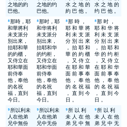
之地的約
之地的约
水 之 地 的
水 之 地 的
巴他。
巴他。
約 巴 他 。
约 巴 他 。
那時，耶
那时，耶
那 時 ，
那 时 ，
8
8
8
8
和華將利
和华将利
耶 和 華 將
耶 和 华 将
未支派分
未支派分
利 未 支 派
利 未 支 派
別出來，
别出来，
分 別 出 來
分 别 出 来
抬耶和華
抬耶和华
， 抬 耶 和
， 抬 耶 和
的約櫃，
的约柜，
華 的 約 櫃
华 的 约 柜
又侍立在
又侍立在
， 又 侍 立
， 又 侍 立
耶和華面
耶和华面
在 耶 和 華
在 耶 和 华
前侍奉
前侍奉
面 前 事 奉
面 前 事 奉
他，奉他
他，奉他
他 ， 奉 他
他 ， 奉 他
的名祝
的名祝
的 名 祝 福
的 名 祝 福
福，直到
福，直到
， 直 到 今
， 直 到 今
今日。
今日。
日 。
日 。
所以利未
所以利未
所 以 利
所 以 利
9
9
9
9
人在他弟
人在他弟
未 人 在 他
未 人 在 他
兄中無份
兄中无份
弟 兄 中 無
弟 兄 中 无