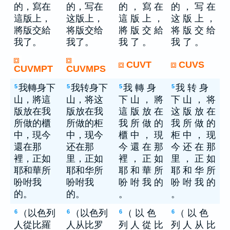
的，寫在
的，写在
的 ， 寫 在
的 ， 写 在
這版上，
这版上，
這 版 上 ，
这 版 上 ，
將版交給
将版交给
將 版 交 給
将 版 交 给
我了。
我了。
我 了 。
我 了 。
CUVT
CUVS
CUVMPT
CUVMPS
我轉身下
我转身下
我 轉 身
我 转 身
5
5
5
5
山，將這
山，将这
下 山 ， 將
下 山 ， 将
版放在我
版放在我
這 版 放 在
这 版 放 在
所做的櫃
所做的柜
我 所 做 的
我 所 做 的
中，現今
中，现今
櫃 中 ， 現
柜 中 ， 现
還在那
还在那
今 還 在 那
今 还 在 那
裡，正如
里，正如
裡 ， 正 如
里 ， 正 如
耶和華所
耶和华所
耶 和 華 所
耶 和 华 所
吩咐我
吩咐我
吩 咐 我 的
吩 咐 我 的
的。
的。
。
。
（以色列
（以色列
（ 以 色
（ 以 色
6
6
6
6
人從比羅
人从比罗
列 人 從 比
列 人 从 比