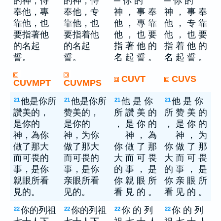
的神，侍
的神，侍
─ 你 的
─ 你 的
奉他，專
奉他，专
神 ， 事 奉
神 ， 事 奉
靠他，也
靠他，也
他 ， 專 靠
他 ， 专 靠
要指著他
要指着他
他 ， 也 要
他 ， 也 要
的名起
的名起
指 著 他 的
指 着 他 的
誓。
誓。
名 起 誓 。
名 起 誓 。
CUVT
CUVS
CUVMPT
CUVMPS
他是你所
他是你所
他 是 你
他 是 你
21
21
21
21
讚美的，
赞美的，
所 讚 美 的
所 赞 美 的
是你的
是你的
， 是 你 的
， 是 你 的
神，為你
神，为你
神 ， 為
神 ， 为
做了那大
做了那大
你 做 了 那
你 做 了 那
而可畏的
而可畏的
大 而 可 畏
大 而 可 畏
事，是你
事，是你
的 事 ， 是
的 事 ， 是
親眼所看
亲眼所看
你 親 眼 所
你 亲 眼 所
見的。
见的。
看 見 的 。
看 见 的 。
你的列祖
你的列祖
你 的 列
你 的 列
22
22
22
22