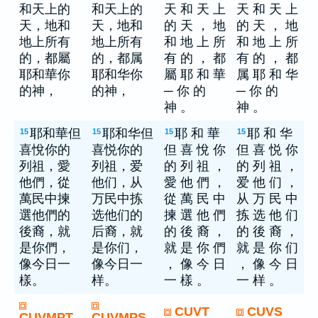
和天上的
和天上的
天 和 天 上
天 和 天 上
天，地和
天，地和
的 天 ， 地
的 天 ， 地
地上所有
地上所有
和 地 上 所
和 地 上 所
的，都屬
的，都属
有 的 ， 都
有 的 ， 都
耶和華你
耶和华你
屬 耶 和 華
属 耶 和 华
的神，
的神，
─ 你 的
─ 你 的
神 。
神 。
耶和華但
耶和华但
耶 和 華
耶 和 华
15
15
15
15
喜悅你的
喜悦你的
但 喜 悅 你
但 喜 悦 你
列祖，愛
列祖，爱
的 列 祖 ，
的 列 祖 ，
他們，從
他们，从
愛 他 們 ，
爱 他 们 ，
萬民中揀
万民中拣
從 萬 民 中
从 万 民 中
選他們的
选他们的
揀 選 他 們
拣 选 他 们
後裔，就
后裔，就
的 後 裔 ，
的 後 裔 ，
是你們，
是你们，
就 是 你 們
就 是 你 们
像今日一
像今日一
， 像 今 日
， 像 今 日
樣。
样。
一 樣 。
一 样 。
CUVT
CUVS
CUVMPT
CUVMPS