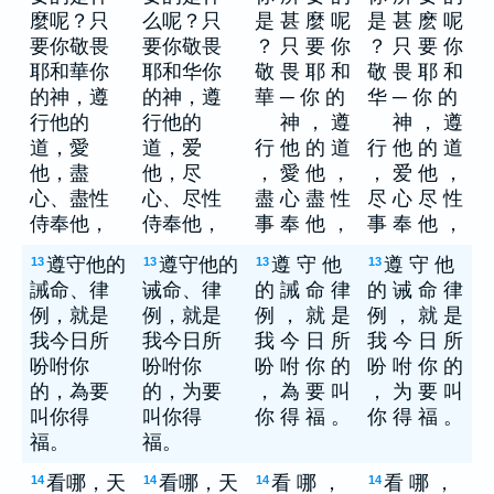
麼呢？只
么呢？只
是 甚 麼 呢
是 甚 麽 呢
要你敬畏
要你敬畏
？ 只 要 你
？ 只 要 你
耶和華你
耶和华你
敬 畏 耶 和
敬 畏 耶 和
的神，遵
的神，遵
華 ─ 你 的
华 ─ 你 的
行他的
行他的
神 ， 遵
神 ， 遵
道，愛
道，爱
行 他 的 道
行 他 的 道
他，盡
他，尽
， 愛 他 ，
， 爱 他 ，
心、盡性
心、尽性
盡 心 盡 性
尽 心 尽 性
侍奉他，
侍奉他，
事 奉 他 ，
事 奉 他 ，
遵守他的
遵守他的
遵 守 他
遵 守 他
13
13
13
13
誡命、律
诫命、律
的 誡 命 律
的 诫 命 律
例，就是
例，就是
例 ， 就 是
例 ， 就 是
我今日所
我今日所
我 今 日 所
我 今 日 所
吩咐你
吩咐你
吩 咐 你 的
吩 咐 你 的
的，為要
的，为要
， 為 要 叫
， 为 要 叫
叫你得
叫你得
你 得 福 。
你 得 福 。
福。
福。
看哪，天
看哪，天
看 哪 ，
看 哪 ，
14
14
14
14