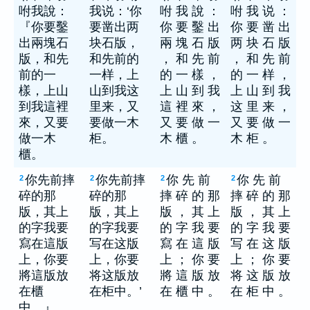
咐我說：
我说：‘你
咐 我 說 ：
咐 我 说 ：
『你要鑿
要凿出两
你 要 鑿 出
你 要 凿 出
出兩塊石
块石版，
兩 塊 石 版
两 块 石 版
版，和先
和先前的
， 和 先 前
， 和 先 前
前的一
一样，上
的 一 樣 ，
的 一 样 ，
樣，上山
山到我这
上 山 到 我
上 山 到 我
到我這裡
里来，又
這 裡 來 ，
这 里 来 ，
來，又要
要做一木
又 要 做 一
又 要 做 一
做一木
柜。
木 櫃 。
木 柜 。
櫃。
你先前摔
你先前摔
你 先 前
你 先 前
2
2
2
2
碎的那
碎的那
摔 碎 的 那
摔 碎 的 那
版，其上
版，其上
版 ， 其 上
版 ， 其 上
的字我要
的字我要
的 字 我 要
的 字 我 要
寫在這版
写在这版
寫 在 這 版
写 在 这 版
上，你要
上，你要
上 ； 你 要
上 ； 你 要
將這版放
将这版放
將 這 版 放
将 这 版 放
在櫃
在柜中。’
在 櫃 中 。
在 柜 中 。
中。』