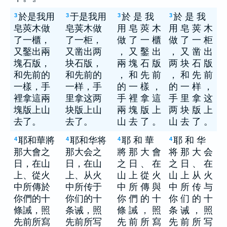
於是我用
于是我用
於 是 我
於 是 我
3
3
3
3
皂莢木做
皂荚木做
用 皂 莢 木
用 皂 荚 木
了一櫃，
了一柜，
做 了 一 櫃
做 了 一 柜
又鑿出兩
又凿出两
， 又 鑿 出
， 又 凿 出
塊石版，
块石版，
兩 塊 石 版
两 块 石 版
和先前的
和先前的
， 和 先 前
， 和 先 前
一樣，手
一样，手
的 一 樣 ，
的 一 样 ，
裡拿這兩
里拿这两
手 裡 拿 這
手 里 拿 这
塊版上山
块版上山
兩 塊 版 上
两 块 版 上
去了。
去了。
山 去 了 。
山 去 了 。
耶和華將
耶和华将
耶 和 華
耶 和 华
4
4
4
4
那大會之
那大会之
將 那 大 會
将 那 大 会
日，在山
日，在山
之 日 、 在
之 日 、 在
上、從火
上、从火
山 上 從 火
山 上 从 火
中所傳於
中所传于
中 所 傳 與
中 所 传 与
你們的十
你们的十
你 們 的 十
你 们 的 十
條誡，照
条诫，照
條 誡 ， 照
条 诫 ， 照
先前所寫
先前所写
先 前 所 寫
先 前 所 写