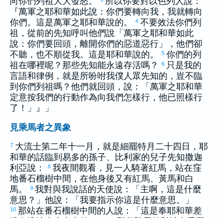
向你們列祖大大發怒。
所以你要對
以色列
人說：
『萬軍之耶和華如此說：你們要轉向我，我就轉向
你們。這是萬軍之耶和華說的。
不要效法你們列
4
祖，從前的先知呼叫他們說「萬軍之耶和華如此
說：你們要回頭，離開你們的惡道惡行」，他們卻
不聽，也不順從我。這是耶和華說的。
你們的列
5
祖在哪裡呢？那些先知能永遠存活嗎？
只是我的
6
言語和律例，就是所吩咐我僕人眾先知的，豈不臨
到你們列祖嗎？他們就回頭，說：「萬軍之耶和華
定意按我們的行動作為向我們怎樣行，他已照樣行
了！」』」
見乘馬者之異象
大流士
第二年十一月，就是細罷特月二十四日，耶
7
和華的話臨到
易多
的孫子、
比利家
的兒子先知
撒迦
利亞
說：
我夜間觀看，見一人騎著紅馬，站在窪
8
地番石榴樹中間，在他身後又有紅馬、黃馬和白
馬。
我對與我說話的天使說：「主啊，這是什麼
9
意思？」他說：「我要指示你這是什麼意思。」
那站在番石榴樹中間的人說：「這是奉耶和華差
10