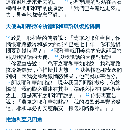
遣在遍地走來走去的。」
那些騎馬的對站在番石
11
榴樹中間耶和華的使者說：「我們已在遍地走來走
去，見全地都安息平靜。」
天使為耶路撒冷祈禱耶和華許以復施憐憫
於是，耶和華的使者說：「萬軍之耶和華啊，你
12
惱恨
耶路撒冷
和
猶大
的城邑已經七十年，你不施憐
憫要到幾時呢？」
耶和華就用美善的安慰話回答
13
那與我說話的天使。
與我說話的天使對我說：
14
「你要宣告說：『萬軍之耶和華如此說：我為
耶路
撒冷
為
錫安
，心裡極其火熱。
我甚惱怒那安逸的
15
列國，因我從前稍微惱怒我民，他們就加害過分。
所以耶和華如此說：現今我回到
耶路撒冷
，仍施
16
憐憫，我的殿必重建在其中，準繩必拉在
耶路撒冷
之上。這是萬軍之耶和華說的。』
你要再宣告
17
說：『萬軍之耶和華如此說：我的城邑必再豐盛發
達。耶和華必再安慰
錫安
，揀選
耶路撒冷
。』」
撒迦利亞見四角