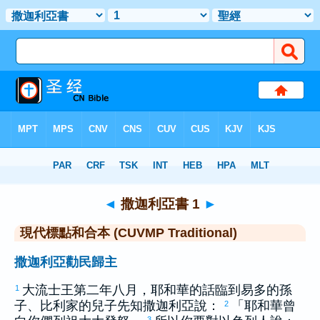
聖經
>
CUVMPT
> 撒迦利亞書 1
◄
撒迦利亞書 1
►
現代標點和合本 (CUVMP Traditional)
撒迦利亞勸民歸主
大流士
王第二年八月，耶和華的話臨到
易多
的孫
1
子、
比利家
的兒子先知
撒迦利亞
說：
「耶和華曾
2
3