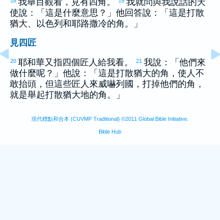
我舉目觀看，見有四角。
我就問與我說話的天
18
19
使說：「這是什麼意思？」他回答說：「這是打散
猶大
、
以色列
和
耶路撒冷
的角。」
見四匠
耶和華又指四個匠人給我看。
我說：「他們來
20
21
做什麼呢？」他說：「這是打散
猶大
的角，使人不
敢抬頭，但這些匠人來威嚇列國，打掉他們的角，
就是舉起打散
猶大
地的角。」
現代標點和合本 (CUVMP Traditional) ©2011 Global Bible Initiative.
Bible Hub