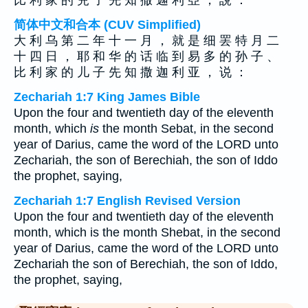
比 利 家 的 兒 子 先 知 撒 迦 利 亞 ， 說 ：
简体中文和合本 (CUV Simplified)
大 利 乌 第 二 年 十 一 月 ， 就 是 细 罢 特 月 二
十 四 日 ， 耶 和 华 的 话 临 到 易 多 的 孙 子 、
比 利 家 的 儿 子 先 知 撒 迦 利 亚 ， 说 ：
Zechariah 1:7 King James Bible
Upon the four and twentieth day of the eleventh
month, which
is
the month Sebat, in the second
year of Darius, came the word of the LORD unto
Zechariah, the son of Berechiah, the son of Iddo
the prophet, saying,
Zechariah 1:7 English Revised Version
Upon the four and twentieth day of the eleventh
month, which is the month Shebat, in the second
year of Darius, came the word of the LORD unto
Zechariah the son of Berechiah, the son of Iddo,
the prophet, saying,