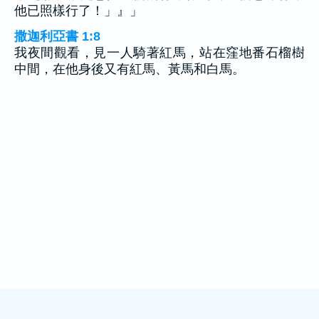
他已照樣行了！」』」
撒迦利亞書 1:8
我夜間觀看，見一人騎著紅馬，站在窪地番石榴樹
中間，在他身後又有紅馬、黃馬和白馬。