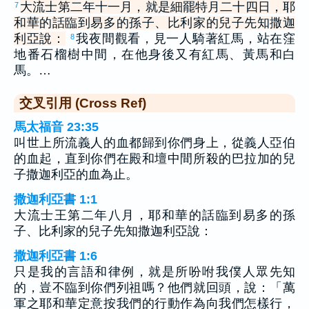
大流士第二年十一月，就是細罷特月二十四日，耶
7
和華的話臨到易多的孫子、比利家的兒子先知撒迦
利亞說：
我夜間觀看，見一人騎著紅馬，站在窪
8
地番石榴樹中間，在他身後又有紅馬、黃馬和白
馬。…
交叉引用 (Cross Ref)
馬太福音 23:35
叫世上所流義人的血都歸到你們身上，從義人亞伯
的血起，直到你們在殿和壇中間所殺的巴拉加的兒
子撒迦利亞的血為止。
撒迦利亞書 1:1
大流士王第二年八月，耶和華的話臨到易多的孫
子、比利家的兒子先知撒迦利亞說：
撒迦利亞書 1:6
只是我的言語和律例，就是所吩咐我僕人眾先知
的，豈不臨到你們列祖嗎？他們就回頭，說：「萬
軍之耶和華定意按我們的行動作為向我們怎樣行，