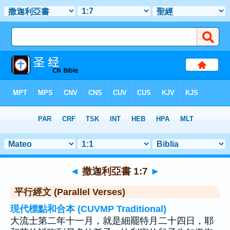
聖經
>
撒迦利亞書
>
章 1
> 聖經金句 7
◄
撒迦利亞書 1:7
►
平行經文 (Parallel Verses)
現代標點和合本 (CUVMP Traditional)
大流士第二年十一月，就是細罷特月二十四日，耶