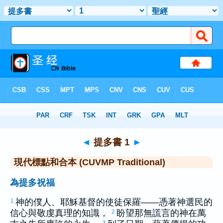
聖經
>
CUVMPT
> 提多書 1
◄
提多書 1
►
現代標點和合本 (CUVMP Traditional)
為提多祝福
神的僕人、耶穌基督的使徒
保羅
——憑著神選民的
1
信心與敬虔真理的知識，
盼望那無謊言的神在萬
2
3