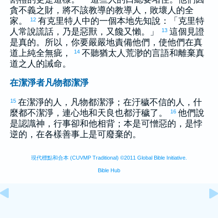
貪不義之財，將不該教導的教導人，敗壞人的全
家。
有
克里特
人中的一個本地先知說：「
克里特
12
人常說謊話，乃是惡獸，又饞又懶。」
這個見證
13
是真的。所以，你要嚴嚴地責備他們，使他們在真
道上純全無疵，
不聽
猶太
人荒渺的言語和離棄真
14
道之人的誡命。
在潔淨者凡物都潔淨
在潔淨的人，凡物都潔淨；在汙穢不信的人，什
15
麼都不潔淨，連心地和天良也都汙穢了。
他們說
16
是認識神，行事卻和他相背；本是可憎惡的，是悖
逆的，在各樣善事上是可廢棄的。
現代標點和合本 (CUVMP Traditional) ©2011 Global Bible Initiative.
Bible Hub