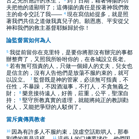
古之先所應許的永生，
到了日期，藉著傳揚的功
夫把他的道顯明了；這傳揚的責任是按著神我們救
主的命令交託了我——
現在寫信給
提多
，就是照
4
著我們共信之道做我真兒子的。願恩惠、平安從父
神和我們的救主基督耶穌歸於你！
論監督當如何為人
我從前留你在
克里特
，是要你將那沒有辦完的事都
5
辦整齊了，又照我所吩咐你的，在各城設立長老。
若有無可指責的人，只做一個婦人的丈夫，兒女也
6
是信主的，沒有人告他們是放蕩不服約束的，就可
以設立。
監督既是神的管家，必須無可指責，不
7
任性，不暴躁，不因酒滋事，不打人，不貪無義之
財；
樂意接待遠人，好善，莊重，公平，聖潔自
8
持；
堅守所教真實的道理，就能將純正的教訓勸
9
化人，又能把爭辯的人駁倒了。
當斥責傳異教者
因為有許多人不服約束，說虛空話欺哄人，那奉
10
割禮的更是這樣。
這些人的口總要堵住。他們因
11