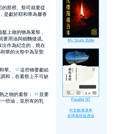
司的那裡。祭司就要從
，是獻於耶和華為馨香
鐵鏊上做的物為素祭，
就要用油與細麵做成。
取出作為紀念的，燒在
耶和華的火祭中為至聖
耶和華。
這些物要獻給
12
鹽調和，在素祭上不可缺
初熟之物的素祭；
並要
15
和一些油，並所有的乳