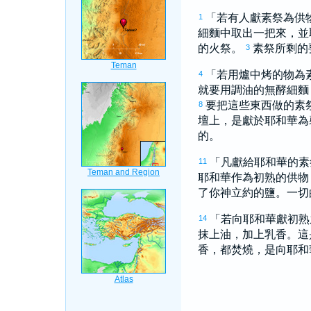
「若有人獻素祭為供
1
細麵中取出一把來，並
的火祭。
素祭所剩的
3
「若用爐中烤的物為
4
就要用調油的無酵細
要把這些東西做的素
8
壇上，是獻於耶和華為
的。
「凡獻給耶和華的素
11
耶和華作為初熟的供物
了你神立約的鹽。一切
「若向耶和華獻初熟
14
抹上油，加上乳香。這
香，都焚燒，是向耶和