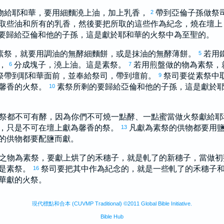
物給耶和華，要用細麵澆上油，加上乳香，
帶到
亞倫
子孫做祭
2
取些油和所有的乳香，然後要把所取的這些作為紀念，燒在壇上
要歸給
亞倫
和他的子孫，這是獻於耶和華的火祭中為至聖的。
素祭，就要用調油的無酵細麵餅，或是抹油的無酵薄餅。
若用
5
麵，
分成塊子，澆上油。這是素祭。
若用煎盤做的物為素祭，
6
7
祭帶到耶和華面前，並奉給祭司，帶到壇前。
祭司要從素祭中
9
馨香的火祭。
素祭所剩的要歸給
亞倫
和他的子孫，這是獻於
10
祭都不可有酵，因為你們不可燒一點酵、一點蜜當做火祭獻給
，只是不可在壇上獻為馨香的祭。
凡獻為素祭的供物都要用
13
的供物都要配鹽而獻。
之物為素祭，要獻上烘了的禾穗子，就是軋了的新穗子，當做
是素祭。
祭司要把其中作為紀念的，就是一些軋了的禾穗子
16
華獻的火祭。
現代標點和合本 (CUVMP Traditional) ©2011 Global Bible Initiative.
Bible Hub