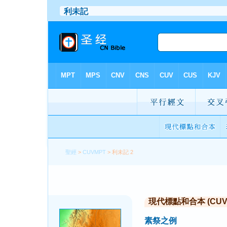
聖經
>
CUVMPT
> 利未記 2
現代標點和合本 (CUVMP 
素祭之例