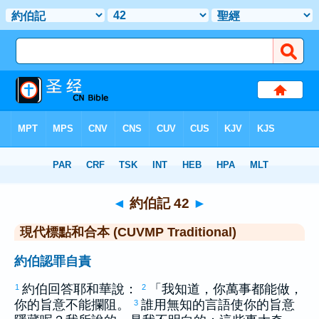
聖經
>
CUVMPT
> 約伯記 42
◄
約伯記 42
►
現代標點和合本 (CUVMP Traditional)
約伯認罪自責
約伯
回答耶和華說：
「我知道，你萬事都能做，
1
2
你的旨意不能攔阻。
誰用無知的言語使你的旨意
3