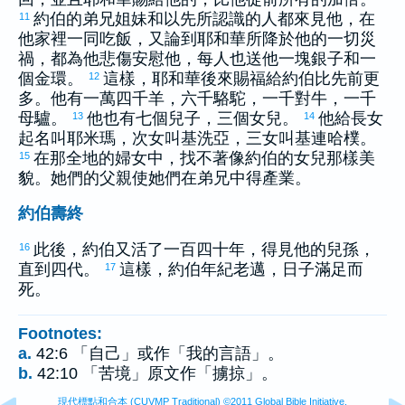
約伯
的弟兄姐妹和以先所認識的人都來見他，在
11
他家裡一同吃飯，又論到耶和華所降於他的一切災
禍，都為他悲傷安慰他，每人也送他一塊銀子和一
個金環。
這樣，耶和華後來賜福給
約伯
比先前更
12
多。他有一萬四千羊，六千駱駝，一千對牛，一千
母驢。
他也有七個兒子，三個女兒。
他給長女
13
14
起名叫
耶米瑪
，次女叫
基洗亞
，三女叫
基連哈樸
。
在那全地的婦女中，找不著像
約伯
的女兒那樣美
15
貌。她們的父親使她們在弟兄中得產業。
約伯壽終
此後，
約伯
又活了一百四十年，得見他的兒孫，
16
直到四代。
這樣，
約伯
年紀老邁，日子滿足而
17
死。
Footnotes:
a.
42:6 「自己」或作「我的言語」。
b.
42:10 「苦境」原文作「擄掠」。
現代標點和合本 (CUVMP Traditional) ©2011 Global Bible Initiative.