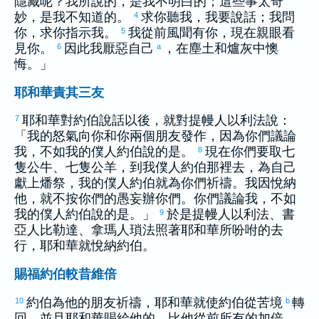
隱藏呢？我所說的，是我不明白的；這些事太奇
妙，是我不知道的。
求你聽我，我要說話；我問
4
你，求你指示我。
我從前風聞有你，現在親眼看
5
見你。
因此我厭惡自己
，在塵土和爐灰中懊
6
a
悔。」
耶和華責其三友
耶和華對
約伯
說話以後，就對
提幔
人
以利法
說：
7
「我的怒氣向你和你兩個朋友發作，因為你們議論
我，不如我的僕人
約伯
說的是。
現在你們要取七
8
隻公牛、七隻公羊，到我僕人
約伯
那裡去，為自己
獻上燔祭，我的僕人
約伯
就為你們祈禱。我因悅納
他，就不按你們的愚妄辦你們。你們議論我，不如
我的僕人
約伯
說的是。」
於是
提幔
人
以利法
、
書
9
亞
人
比勒達
、
拿瑪
人
瑣法
照著耶和華所吩咐的去
行，耶和華就悅納
約伯
。
賜福約伯較昔維倍
約伯
為他的朋友祈禱，耶和華就使
約伯
從苦境
轉
10
b
回，並且耶和華賜給他的，比他從前所有的加倍。