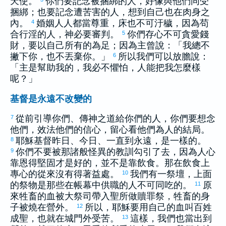
天使。
你們要記念被捆綁的人，好像與他們同受
捆綁；也要記念遭苦害的人，想到自己也在肉身之
內。
婚姻人人都當尊重，床也不可汙穢，因為苟
4
合行淫的人，神必要審判。
你們存心不可貪愛錢
5
財，要以自己所有的為足；因為主曾說：「我總不
撇下你，也不丟棄你。」
所以我們可以放膽說：
6
「主是幫助我的，我必不懼怕，人能把我怎麼樣
呢？」
基督是永遠不改變的
從前引導你們、傳神之道給你們的人，你們要想念
7
他們，效法他們的信心，留心看他們為人的結局。
耶穌基督昨日、今日、一直到永遠，是一樣的。
8
你們不要被那諸般怪異的教訓勾引了去，因為人心
9
靠恩得堅固才是好的，並不是靠飲食。那在飲食上
專心的從來沒有得著益處。
我們有一祭壇，上面
10
的祭物是那些在帳幕中供職的人不可同吃的。
原
11
來牲畜的血被大祭司帶入聖所做贖罪祭，牲畜的身
子被燒在營外。
所以，耶穌要用自己的血叫百姓
12
成聖，也就在城門外受苦。
這樣，我們也當出到
13