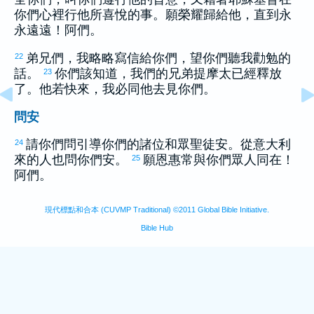
你們心裡行他所喜悅的事。願榮耀歸給他，直到永
永遠遠！阿們。
弟兄們，我略略寫信給你們，望你們聽我勸勉的
22
話。
你們該知道，我們的兄弟
提摩太
已經釋放
23
了。他若快來，我必同他去見你們。
問安
請你們問引導你們的諸位和眾聖徒安。從
意大利
24
來的人也問你們安。
願恩惠常與你們眾人同在！
25
阿們。
現代標點和合本 (CUVMP Traditional) ©2011 Global Bible Initiative.
Bible Hub