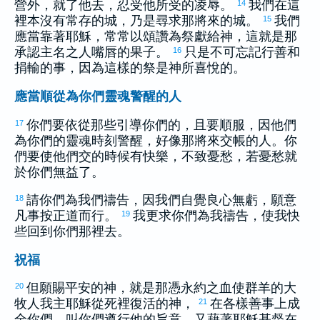
營外，就了他去，忍受他所受的凌辱。
我們在這
14
裡本沒有常存的城，乃是尋求那將來的城。
我們
15
應當靠著耶穌，常常以頌讚為祭獻給神，這就是那
承認主名之人嘴唇的果子。
只是不可忘記行善和
16
捐輸的事，因為這樣的祭是神所喜悅的。
應當順從為你們靈魂警醒的人
你們要依從那些引導你們的，且要順服，因他們
17
為你們的靈魂時刻警醒，好像那將來交帳的人。你
們要使他們交的時候有快樂，不致憂愁，若憂愁就
於你們無益了。
請你們為我們禱告，因我們自覺良心無虧，願意
18
凡事按正道而行。
我更求你們為我禱告，使我快
19
些回到你們那裡去。
祝福
但願賜平安的神，就是那憑永約之血使群羊的大
20
牧人我主耶穌從死裡復活的神，
在各樣善事上成
21
全你們，叫你們遵行他的旨意，又藉著耶穌基督在