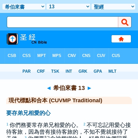
聖經
>
CUVMPT
> 希伯來書 13
◄
希伯來書 13
►
現代標點和合本 (CUVMP Traditional)
要存弟兄相愛的心
你們務要常存弟兄相愛的心。
不可忘記用愛心接
1
2
待客旅，因為曾有接待客旅的，不知不覺就接待了
3