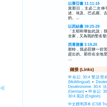
以賽亞書 11:11-16
當那日，主必二次伸
述、埃及、巴忒羅、
的。…
以西結書 39:25-29
「主耶和華如此說：
全家，又為我的聖名發
西番雅書 3:19,20
那時，我必罰辦一切
趕出的。那些在全地
…
鏈接 (Links)
申命記 30:4 雙語聖經 (In
(Multilingual)
•
Deut
Deutéronome 30:4
(German)
•
申命記 30:
30:4 英語 (English)
中文標準譯本 (CSB Traditi