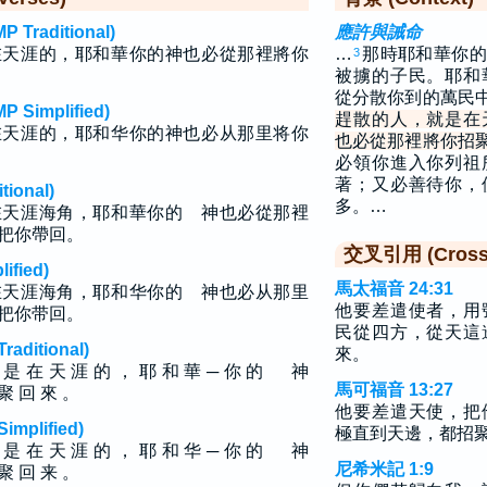
raditional)
應許與誡命
在天涯的，耶和華你的神也必從那裡將你
…
那時耶和華你的
3
被擄的子民。耶和
從分散你到的萬民
implified)
趕散的人，就是在
在天涯的，耶和华你的神也必从那里将你
也必從那裡將你招
必領你進入你列祖
著；又必善待你，
ional)
多。…
在天涯海角，耶和華你的 神也必從那裡
把你帶回。
交叉引用 (Cross 
fied)
馬太福音 24:31
在天涯海角，耶和华你的 神也必从那里
他要差遣使者，用
把你带回。
民從四方，從天這
ditional)
來。
就 是 在 天 涯 的 ， 耶 和 華 ─ 你 的 神
馬可福音 13:27
 聚 回 來 。
他要差遣天使，把
plified)
極直到天邊，都招
就 是 在 天 涯 的 ， 耶 和 华 ─ 你 的 神
尼希米記 1:9
 聚 回 来 。