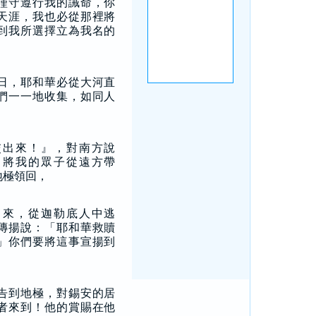
謹守遵行我的誡命，你
天涯，我也必從那裡將
到我所選擇立為我名的
日，耶和華必從大河直
們一一地收集，如同人
交出來！』，對南方說
，將我的眾子從遠方帶
地極領回，
出來，從迦勒底人中逃
傳揚說：「耶和華救贖
」你們要將這事宣揚到
告到地極，對錫安的居
者來到！他的賞賜在他