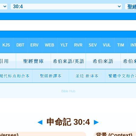
◄
申命記 30:4
►
Verses)
背景 (Context)