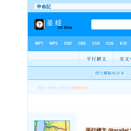
聖經
>
申命記
>
章 30
> 聖經金句 4
平行經文 (Parallel 