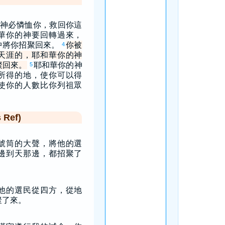
神必憐恤你，救回你這
華你的神要回轉過來，
中將你招聚回來。
你被
4
天涯的，耶和華你的神
聚回來。
耶和華你的神
5
所得的地，使你可以得
使你的人數比你列祖眾
Ref)
號筒的大聲，將他的選
邊到天那邊，都招聚了
他的選民從四方，從地
聚了來。