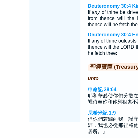
Deuteronomy 30:4 Ki
If
any
of thine be driv
from thence will the
thence will he fetch the
Deuteronomy 30:4 En
If any of thine outcasts
thence will the LORD t
he fetch thee:
聖經寶庫 (Treasury o
unto
申命記 28:64
耶和華必使你們分散
裡侍奉你和你列祖素不
尼希米記 1:9
但你們若歸向我，謹
涯，我也必從那裡將
居所。』