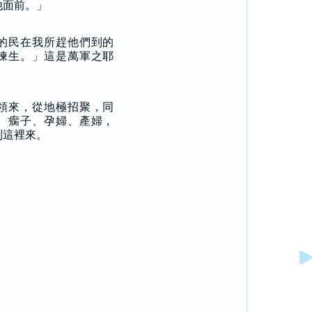
他面前。」
的民在我所趕他們到的
揀生。」這是萬軍之耶
領來，從地極招聚，同
、瘸子、孕婦、產婦，
到這裡來。