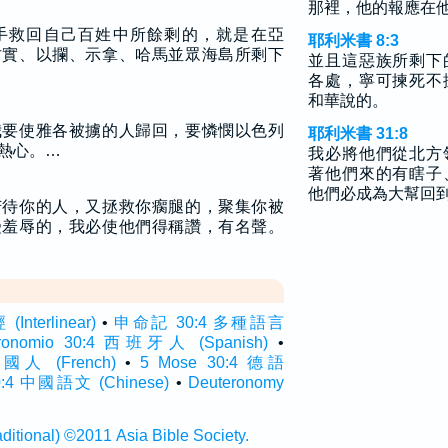
那裡，他的報應在
手救回自己百姓中所餘剩的，就是在亞
耶利米書 8:3
古實、以攔、示拿、哈馬並眾海島所剩下
並且這惡族所剩下
各處，寧可揀死不
和華說的。
我要使雅各被擄的人歸回，要憐憫以色列
耶利米書 31:8
熱心。…
我必將他們從北方
著他們來的有瞎子
他們必成為大幫回
苦待你的人，又拯救你瘸腿的，聚集你被
受羞辱的，我必使他們得稱讚，有名聲。
terlinear)
•
申命記 30:4 多種語言
eronomio 30:4 西班牙人 (Spanish)
•
 法國人 (French)
•
5 Mose 30:4 德語
4 中國語文 (Chinese)
•
Deuteronomy
onal) ©2011 Asia Bible Society.