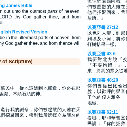
但你們若歸向我，
ng James Bible
們被趕散的人雖在
en out unto the outmost
parts
of heaven,
他們招聚回來，帶
 LORD thy God gather thee, and from
居所。』
e:
以賽亞書 27:12
glish Revised Version
以色列人哪，到那
 be in the uttermost parts of heaven, from
到埃及小河，將你
hy God gather thee, and from thence will
打樹拾果一樣。
以賽亞書 43:6
我要對北方說『
f Scripture)
『不要拘留！』
來，將我的眾女從
以賽亞書 48:20
你們要從巴比倫
在萬民中，從地這邊到地那邊，你必在那
脫，以歡呼的聲音
認識、木頭石頭的神。
了他的僕人雅各！
地極。
守遵行我的誡命，你們被趕散的人雖在天
以賽亞書 62:11
他們招聚回來，帶到我所選擇立為我名的
看哪，耶和華曾宣
民說：「你的拯救