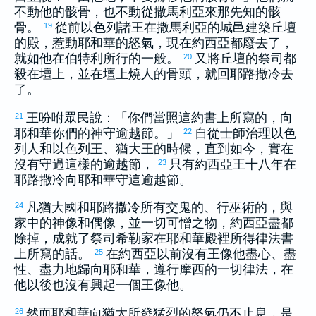
不動他的骸骨，也不動從
撒馬利亞
來那先知的骸
骨。
從前
以色列
諸王在
撒馬利亞
的城邑建築丘壇
19
的殿，惹動耶和華的怒氣，現在
約西亞
都廢去了，
就如他在
伯特利
所行的一般。
又將丘壇的祭司都
20
殺在壇上，並在壇上燒人的骨頭，就回
耶路撒冷
去
了。
王吩咐眾民說：「你們當照這約書上所寫的，向
21
耶和華你們的神守逾越節。」
自從士師治理
以色
22
列
人和
以色列
王、
猶大
王的時候，直到如今，實在
沒有守過這樣的逾越節，
只有
約西亞
王十八年在
23
耶路撒冷
向耶和華守這逾越節。
凡
猶大
國和
耶路撒冷
所有交鬼的、行巫術的，與
24
家中的神像和偶像，並一切可憎之物，
約西亞
盡都
除掉，成就了祭司
希勒家
在耶和華殿裡所得律法書
上所寫的話。
在
約西亞
以前沒有王像他盡心、盡
25
性、盡力地歸向耶和華，遵行
摩西
的一切律法，在
他以後也沒有興起一個王像他。
然而耶和華向
猶大
所發猛烈的怒氣仍不止息，是
26