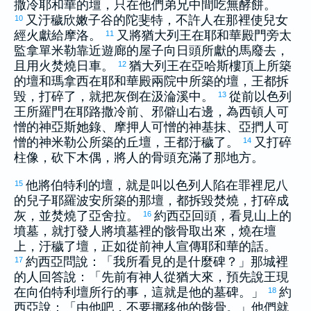
撒冷
耶和華的壇，只在他們弟兄中間吃無酵餅。
又汙穢
欣嫩子
谷的
陀斐特
，不許人在那裡使兒女
10
經火獻給
摩洛
。
又將
猶大
列王在耶和華殿門旁太
11
監
拿單米勒
靠近遊廊的屋子向日頭所獻的馬廢去，
且用火焚燒日車。
猶大
列王在
亞哈斯
樓頂上所築
12
的壇和
瑪拿西
在耶和華殿兩院中所築的壇，王都拆
毀，打碎了，就把灰倒在
汲淪
溪中。
從前
以色列
13
王
所羅門
在
耶路撒冷
前、邪僻山右邊，為
西頓
人可
憎的神
亞斯她錄
、
摩押
人可憎的神
基抹
、
亞捫
人可
憎的神
米勒公
所築的丘壇，王都汙穢了。
又打碎
14
柱像，砍下木偶，將人的骨頭充滿了那地方。
他將
伯特利
的壇，就是叫
以色列
人陷在罪裡
尼八
15
的兒子
耶羅波安
所築的那壇，都拆毀焚燒，打碎成
灰，並焚燒了
亞舍拉
。
約西亞
回頭，看見山上的
16
墳墓，就打發人將墳墓裡的骸骨取出來，燒在壇
上，汙穢了壇，正如從前神人宣傳耶和華的話。
約西亞
問說：「我所看見的是什麼碑？」那城裡
17
的人回答說：「先前有神人從
猶大
來，預先說王現
在向
伯特利
壇所行的事，這就是他的墓碑。」
約
18
西亞
說：「由他吧，不要挪移他的骸骨。」他們就