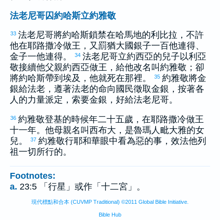
法老尼哥囚約哈斯立約雅敬
法老
尼哥
將
約哈斯
鎖禁在
哈馬
地的
利比拉
，不許
33
他在
耶路撒冷
做王，又罰
猶大
國銀子一百他連得、
金子一他連得。
法老
尼哥
立
約西亞
的兒子
以利亞
34
敬
接續他父親
約西亞
做王，給他改名叫
約雅敬
；卻
將
約哈斯
帶到
埃及
，他就死在那裡。
約雅敬
將金
35
銀給法老，遵著法老的命向國民徵取金銀，按著各
人的力量派定，索要金銀，好給法老
尼哥
。
約雅敬
登基的時候年二十五歲，在
耶路撒冷
做王
36
十一年。他母親名叫
西布大
，是
魯瑪
人
毗大雅
的女
兒。
約雅敬
行耶和華眼中看為惡的事，效法他列
37
祖一切所行的。
Footnotes:
a.
23:5 「行星」或作「十二宮」。
現代標點和合本 (CUVMP Traditional) ©2011 Global Bible Initiative.
Bible Hub