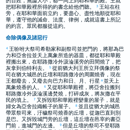
的百姓，無論大小，都一同上到耶和華的殿。王就
把耶和華殿裡所得的約書念給他們聽。
王站在柱
3
旁，在耶和華面前立約，要盡心、盡性地順從耶和
華，遵守他的誡命、法度、律例，成就這書上所記
的約言。眾民都服從這約。
命除偶像及諸惡行
王吩咐大祭司
希勒家
和副祭司並把門的，將那為
巴
4
力
和
亞舍拉
並天上萬象所造的器皿，都從耶和華殿
裡搬出來，在
耶路撒冷
外
汲淪
溪旁的田間燒了，把
灰拿到
伯特利
去。
從前
猶大
列王所立拜偶像的祭
5
司在
猶大
城邑的丘壇和
耶路撒冷
的周圍燒香，現在
王都廢去，又廢去向
巴力
和日、月、行星
並天上
a
萬象燒香的人。
又從耶和華殿裡，將
亞舍拉
搬到
6
耶路撒冷
外
汲淪
溪邊焚燒，打碎成灰，將灰撒在平
民的墳上。
又拆毀耶和華殿裡孌童的屋子，就是
7
婦女為
亞舍拉
織帳子的屋子。
並且從
猶大
的城邑
8
帶眾祭司來，汙穢祭司燒香的丘壇，從
迦巴
直到
別
是巴
。又拆毀城門旁的丘壇，這丘壇在邑宰
約書亞
門前，進城門的左邊。
但是丘壇的祭司不登
耶路
9