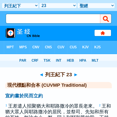
聖經
>
CUVMPT
> 列王紀下 23
◄
列王紀下 23
►
現代標點和合本 (CUVMP Traditional)
宣約書於民而立約
王差遣人招聚
猶大
和
耶路撒冷
的眾長老來。
王和
1
2
猶大
眾人與
耶路撒冷
的居民，並祭司、先知和所有