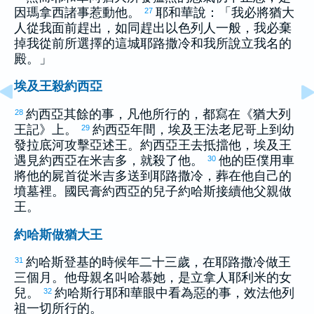
因
瑪拿西
諸事惹動他。
耶和華說：「我必將
猶大
27
人從我面前趕出，如同趕出
以色列
人一般，我必棄
掉我從前所選擇的這城
耶路撒冷
和我所說立我名的
殿。」
埃及王殺約西亞
約西亞
其餘的事，凡他所行的，都寫在《
猶大
列
28
王記》上。
約西亞
年間，
埃及
王法老
尼哥
上到
幼
29
發拉底
河攻擊
亞述
王。
約西亞
王去抵擋他，
埃及
王
遇見
約西亞
在
米吉多
，就殺了他。
他的臣僕用車
30
將他的屍首從
米吉多
送到
耶路撒冷
，葬在他自己的
墳墓裡。國民膏
約西亞
的兒子
約哈斯
接續他父親做
王。
約哈斯做猶大王
約哈斯
登基的時候年二十三歲，在
耶路撒冷
做王
31
三個月。他母親名叫
哈慕她
，是
立拿
人
耶利米
的女
兒。
約哈斯
行耶和華眼中看為惡的事，效法他列
32
祖一切所行的。