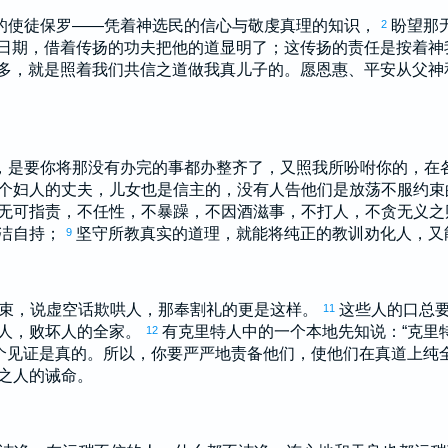
的使徒
保罗
——凭着神选民的信心与敬虔真理的知识，
盼望那
2
日期，借着传扬的功夫把他的道显明了；这传扬的责任是按着神
多
，就是照着我们共信之道做我真儿子的。愿恩惠、平安从父神
，是要你将那没有办完的事都办整齐了，又照我所吩咐你的，在
个妇人的丈夫，儿女也是信主的，没有人告他们是放荡不服约束
无可指责，不任性，不暴躁，不因酒滋事，不打人，不贪无义
洁自持；
坚守所教真实的道理，就能将纯正的教训劝化人，又
9
束，说虚空话欺哄人，那奉割礼的更是这样。
这些人的口总
11
人，败坏人的全家。
有
克里特
人中的一个本地先知说：“
克里
12
个见证是真的。所以，你要严严地责备他们，使他们在真道上纯
之人的诫命。