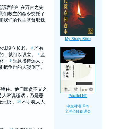
无谎言的神在万古之先
我们救主的命令交托了
和我们的救主基督耶稣
各城设立长老。
若有
6
的，就可以设立。
监
7
之财；
乐意接待远人，
8
能把争辩的人驳倒了。
要堵住。他们因贪不义之
特
人常说谎话，乃是恶
全无疵，
不听
犹太
人
14