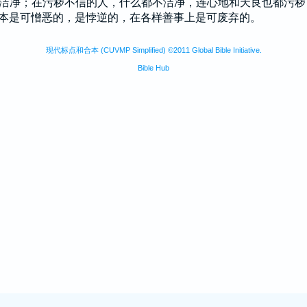
洁净；在污秽不信的人，什么都不洁净，连心地和天良也都污
本是可憎恶的，是悖逆的，在各样善事上是可废弃的。
现代标点和合本 (CUVMP Simplified) ©2011 Global Bible Initiative.
Bible Hub