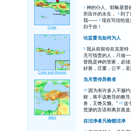
神的仆人、耶稣基督
1
所应许的永生，
到了
3
我——
现在写信给
提
4
归于你！
论监督当如何为人
我从前留你在
克里特
5
无可指责的人，只做一
督既是神的管家，必须
好善，庄重，公平，圣
当斥责传异教者
因为有许多人不服约
10
财，将不该教导的教导
兽，又馋又懒。”
这
13
荒渺的言语和离弃真道
在洁净者凡物都洁净