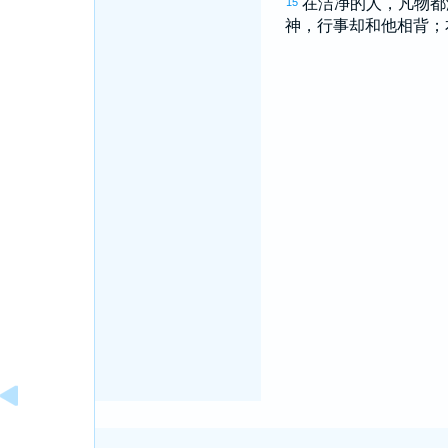
在洁净的人，凡物都
15
神，行事却和他相背；