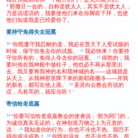
那
撒旦
一
会
的
，
自称
是
犹太
人
，
其实
不
是
犹太
人
，
9
乃是
说
谎话
的
，
我
要
使
他们
来
在
你
脚
前
下拜
，
也
使
他们
知道
我
是
已经
爱
你
了
。
要持守免得失去冠冕
‘
你
既
遵守
我
忍耐
的
道
，
我
必
在
普
天下
人
受
试炼
的
10
时候
，
保守
你
免去
你
的
试炼
。
我
必
快
来
！
你
要
持
11
守
你
所
有
的
，
免得
人
夺去
你
的
冠冕
。
得胜
的
，
我
12
要
叫
他
在
我
神殿
中
做
柱子
，
他
也
必
不
再
从
那里
出
去
。
我
又
要
将
我
神
的
名
和
我
神
城
的
名
——
这
城
就
是
从
天上
、
从
我
神
那里
降
下来
的
新
耶路撒冷
——
并
我
的
新
名
，
都
写
在
他
上面
。
圣
灵
向
众
教会
所
说
的
13
话
，
凡
有
耳
的
，
就
应当
听
！
’
寄信给老底嘉
“
你
要
写信
给
老底嘉
教会
的
使者
说
：
‘
那
为
阿门
的
，
14
为
诚信
真实
见证
的
，
在
神
创造
万物
之上
为
元首
的
说
：
我
知道
你
的
行为
，
你
也
不
冷
也
不
热
。
我
巴不
15
得
你
或
冷
或
热
！
你
既
如
温
水
，
也
不
冷
也
不
热
，
所
16