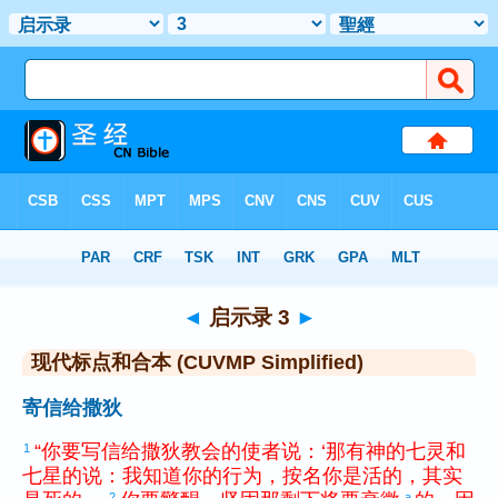
圣经
>
CUVMPS
> 启示录 3
◄
启示录 3
►
现代标点和合本 (CUVMP Simplified)
寄信给撒狄
“
你
要
写信
给
撒狄
教会
的
使者
说
：
‘
那
有
神
的
七
灵
和
1
七
星
的
说
：
我
知道
你
的
行为
，
按
名
你
是
活
的
，
其实
2
a