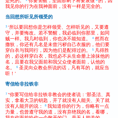
是
死
的
。
你
要
警醒
，
坚固
那
剩下
将要
衰微
的
，
因
我
见
你
的
行为
在
我
神
面前
，
没有
一
样
是
完全
的
。
当回想所听见所领受的
‘
所以
要
回想
你
是
怎样
领受
、
怎样
听见
的
，
又
要
遵
3
守
，
并
要
悔改
。
若
不
警醒
，
我
必
临到
你
那里
，
如同
贼
一样
。
我
几时
临到
，
你
也
决不
能
知道
。
然而
在
4
撒狄
，
你
还
有
几
名
是
未曾
污秽
自己
衣服
的
，
他们
要
穿
白
衣
与
我
同行
，
因为
他们
是
配
得
过
的
。
凡
得胜
5
的
，
必
这样
穿
白
衣
，
我
也
必
不
从
生命
册
上
涂抹
他
的
名
，
且
要
在
我
父
面前
和
我
父
众
使者
面前
，
认
他
的
名
。
圣
灵
向
众
教会
所
说
的
话
，
凡
有
耳
的
，
就
应当
6
听
！
’
寄信给非拉铁非
“
你
要
写信
给
非拉铁非
教会
的
使者
说
：
‘
那
圣洁
、
真
7
实
，
拿
着
大卫
的
钥匙
，
开
了
就
没有
人
能
关
、
关
了
就
没有
人
能
开
的
说
：
我
知道
你
的
行为
，
你
略
有
一点
8
力量
，
也
曾
遵守
我
的
道
，
没有
弃绝
我
的
名
，
看
哪
，
我
在
你
面前
给
你
一
个
敞开
的
门
，
是
无
人
能
关
的
。