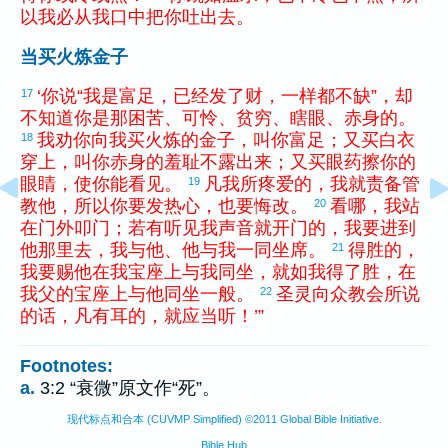
以
我
必
从
我
口
中
把
你
吐
出去
。
当买火炼金子
‘
你
说
“
我
是
富足
，
已经
发
了
财
，
一
样
都
不
缺
”
，
却
17
不
知道
你
是
那
困苦
、
可怜
、
贫穷
、
瞎眼
、
赤身
的
。
我
劝
你
向
我
买
火
炼
的
金子
，
叫
你
富足
；
又
买
白
衣
18
穿上
，
叫
你
赤身
的
羞耻
不
露
出来
；
又
买
眼药
擦
你
的
眼睛
，
使
你
能
看见
。
凡
我
所
疼爱
的
，
我
就
责备
管
19
教
他
，
所以
你
要
发
热心
，
也
要
悔改
。
看
哪
，
我
站
20
在
门
外
叩门
；
若
有
听见
我
声音
就
开门
的
，
我
要
进
到
他
那里
去
，
我
与
他
、
他
与
我
一同
坐席
。
得胜
的
，
21
我
要
赐
他
在
我
宝座
上
与
我
同
坐
，
就
如
我
得
了
胜
，
在
我
父
的
宝座
上
与
他
同
坐
一般
。
圣
灵
向
众
教会
所
说
22
的
话
，
凡
有
耳
的
，
就
应当
听
！
’
”
Footnotes:
a.
3:2 “衰微”原文作“死”。
现代标点和合本 (CUVMP Simplified) ©2011 Global Bible Initiative.
Bible Hub