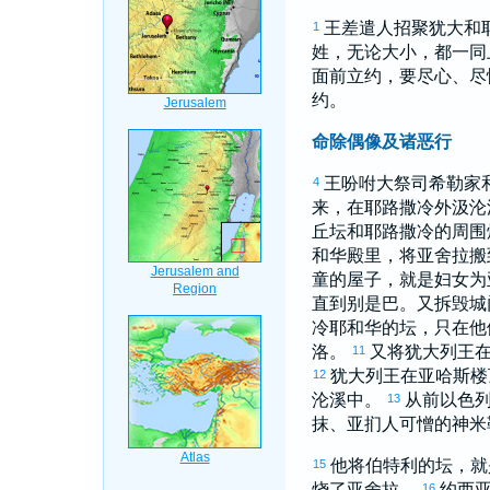
王差遣人招聚
犹大
和
1
姓，无论大小，都一同
面前立约，要尽心、尽
约。
命除偶像及诸恶行
王吩咐大祭司
希勒家
4
来，在
耶路撒冷
外
汲沦
丘坛和
耶路撒冷
的周围
和华殿里，将
亚舍拉
搬
童的屋子，就是妇女为
直到
别是巴
。又拆毁城
冷
耶和华的坛，只在他
洛
。
又将
犹大
列王
11
犹大
列王在
亚哈斯
楼
12
沦
溪中。
从前
以色
13
抹
、
亚扪
人可憎的神
米
他将
伯特利
的坛，就
15
烧了
亚舍拉
。
约西
16