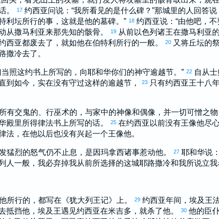
话。
约西亚
问说：“我所看见的是什么碑？”那城里的人回答说
17
特利
坛所行的事，这就是他的墓碑。”
约西亚
说：“由他吧，不
18
动从
撒马利亚
来那先知的骸骨。
从前
以色列
诸王在
撒马利亚
19
约西亚
都废去了，就如他在
伯特利
所行的一般。
又将丘坛的
20
路撒冷
去了。
们当照这约书上所写的，向耶和华你们的神守逾越节。”
自从士
22
直到如今，实在没有守过这样的逾越节，
只有
约西亚
王十八
23
所有交鬼的、行巫术的，与家中的神像和偶像，并一切可憎之物
华殿里所得律法书上所写的话。
在
约西亚
以前没有王像他尽
25
律法，在他以后也没有兴起一个王像他。
发猛烈的怒气仍不止息，是因
玛拿西
诸事惹动他。
耶和华说：
27
列
人一般，我必弃掉我从前所选择的这城
耶路撒冷
和我所说立我
他所行的，都写在《
犹大
列王记》上。
约西亚
年间，
埃及
王
29
去抵挡他，
埃及
王遇见
约西亚
在
米吉多
，就杀了他。
他的臣
30