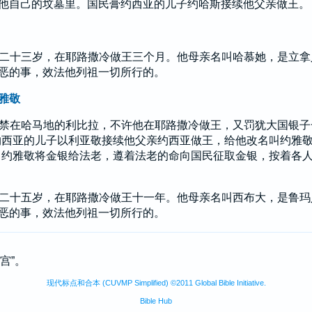
他自己的坟墓里。国民膏
约西亚
的儿子
约哈斯
接续他父亲做王。
二十三岁，在
耶路撒冷
做王三个月。他母亲名叫
哈慕她
，是
立拿
恶的事，效法他列祖一切所行的。
雅敬
禁在
哈马
地的
利比拉
，不许他在
耶路撒冷
做王，又罚
犹大
国银子
约西亚
的儿子
以利亚敬
接续他父亲
约西亚
做王，给他改名叫
约雅
约雅敬
将金银给法老，遵着法老的命向国民征取金银，按着各
二十五岁，在
耶路撒冷
做王十一年。他母亲名叫
西布大
，是
鲁玛
恶的事，效法他列祖一切所行的。
二宫”。
现代标点和合本 (CUVMP Simplified) ©2011 Global Bible Initiative.
Bible Hub