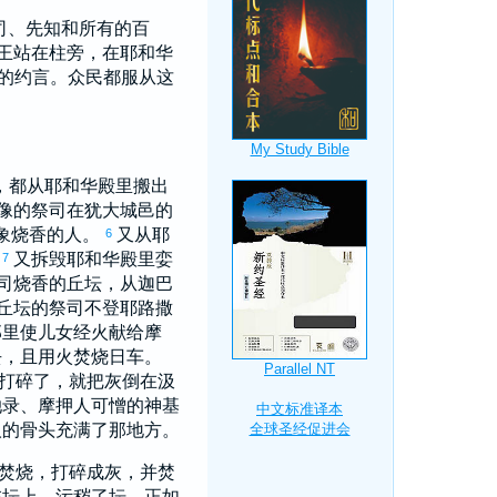
司、先知和所有的百
王站在柱旁，在耶和华
的约言。众民都服从这
，都从耶和华殿里搬出
像的祭司在
犹大
城邑的
象烧香的人。
又从耶
6
。
又拆毁耶和华殿里娈
7
司烧香的丘坛，从
迦巴
丘坛的祭司不登
耶路撒
那里使儿女经火献给
摩
去，且用火焚烧日车。
打碎了，就把灰倒在
汲
她录
、
摩押
人可憎的神
基
人的骨头充满了那地方。
焚烧，打碎成灰，并焚
在坛上，污秽了坛，正如