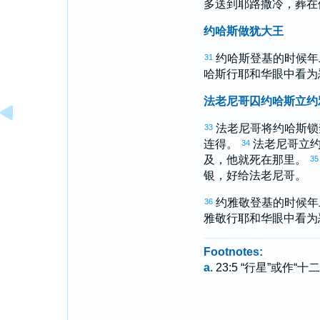
多
送到
耶路撒冷
，葬在
约哈斯做犹大王
约哈斯
登基的时候年
31
哈斯
行耶和华眼中看为
法老尼哥囚约哈斯立约
法老
尼哥
将
约哈斯
锁
33
连得。
法老
尼哥
立
34
及
，他就死在那里。
35
银，好给法老
尼哥
。
约雅敬
登基的时候年
36
雅敬
行耶和华眼中看为
Footnotes:
a.
23:5 “行星”或作“十