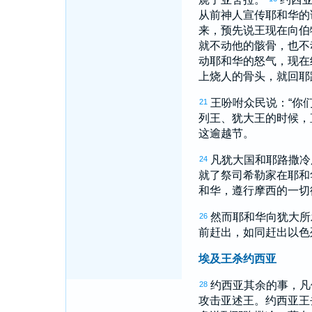
从前神人宣传耶和华的
来，预先说王现在向
伯
就不动他的骸骨，也不
动耶和华的怒气，现在
上烧人的骨头，就回
耶
王吩咐众民说：“你
21
列
王、
犹大
王的时候，
这逾越节。
凡
犹大
国和
耶路撒冷
24
就了祭司
希勒家
在耶和
和华，遵行
摩西
的一切
然而耶和华向
犹大
所
26
前赶出，如同赶出
以色
埃及王杀约西亚
约西亚
其余的事，凡
28
攻击
亚述
王。
约西亚
王