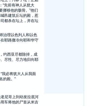
：“先前有神人从
犹大
要挪移他的骸骨。”他们
的城邑建筑丘坛的殿，惹
祭司都杀在坛上，并在坛
师治理
以色列
人和
以色
年在
耶路撒冷
向耶和华守
，
约西亚
尽都除掉，成
心、尽性、尽力地归向耶
“我必将
犹大
人从我面
名的殿。”
法老
尼哥
上到
幼发拉底
河
仆用车将他的尸首从
米吉