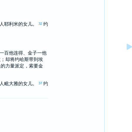
人
耶利米
的女儿。
约
32
一百他连得、金子一他
敬
；却将
约哈斯
带到
埃
人的力量派定，索要金
人
毗大雅
的女儿。
约
37