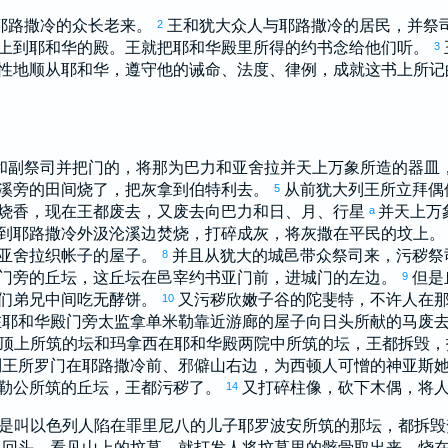
耶路撒冷
的众长老来。
王和
犹大
众人与
耶路撒冷
的居民，并祭
2
上到耶和华的殿。王就把耶和华殿里所得的约书念给他们听。
3
性地顺从耶和华，遵守他的诫命、法度、律例，成就这书上所记
和副祭司并把门的，将那为
巴力
和
亚舍拉
并天上万象所造的器皿
溪旁的田间烧了，把灰拿到
伯特利
去。
从前
犹大
列王所立拜偶
5
烧香，现在王都废去，又废去向
巴力
和日、月、行星
并天上万
a
到
耶路撒冷
外
汲沦
溪边焚烧，打碎成灰，将灰撒在平民的坟上
亚舍拉
织帐子的屋子。
并且从
犹大
的城邑带众祭司来，污秽祭
8
门旁的丘坛，这丘坛在邑宰
约书亚
门前，进城门的左边。
但是
9
们弟兄中间吃无酵饼。
又污秽
欣嫩子
谷的
陀斐特
，不许人在
10
在耶和华殿门旁太监
拿单米勒
靠近游廊的屋子向日头所献的马废
顶上所筑的坛和
玛拿西
在耶和华殿两院中所筑的坛，王都拆毁，
列
王
所罗门
在
耶路撒冷
前、邪僻山右边，为
西顿
人可憎的神
亚斯
勒公
所筑的丘坛，王都污秽了。
又打碎柱像，砍下木偶，将
14
是叫
以色列
人陷在罪里
尼八
的儿子
耶罗波安
所筑的那坛，都拆毁
亚
回头，看见山上的坟墓，就打发人将坟墓里的骸骨取出来，烧