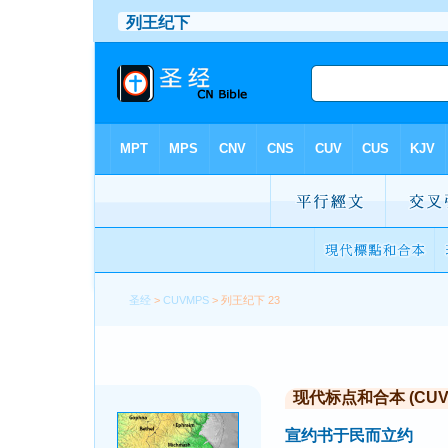
圣经
>
CUVMPS
> 列王纪下 23
现代标点和合本 (CUVMP 
宣约书于民而立约