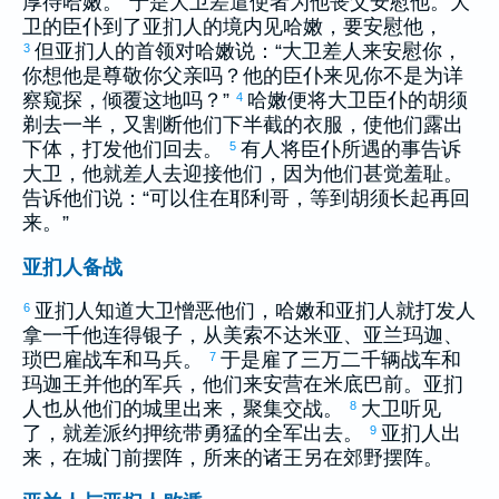
厚待
哈嫩
。”于是
大卫
差遣使者为他丧父安慰他。
大
卫
的臣仆到了
亚扪
人的境内见
哈嫩
，要安慰他，
但
亚扪
人的首领对
哈嫩
说：“
大卫
差人来安慰你，
3
你想他是尊敬你父亲吗？他的臣仆来见你不是为详
察窥探，倾覆这地吗？”
哈嫩
便将
大卫
臣仆的胡须
4
剃去一半，又割断他们下半截的衣服，使他们露出
下体，打发他们回去。
有人将臣仆所遇的事告诉
5
大卫
，他就差人去迎接他们，因为他们甚觉羞耻。
告诉他们说：“可以住在
耶利哥
，等到胡须长起再回
来。”
亚扪人备战
亚扪
人知道
大卫
憎恶他们，
哈嫩
和
亚扪
人就打发人
6
拿一千他连得银子，从
美索不达米亚
、
亚兰
玛迦
、
琐巴
雇战车和马兵。
于是雇了三万二千辆战车和
7
玛迦
王并他的军兵，他们来安营在
米底巴
前。
亚扪
人也从他们的城里出来，聚集交战。
大卫
听见
8
了，就差派
约押
统带勇猛的全军出去。
亚扪
人出
9
来，在城门前摆阵，所来的诸王另在郊野摆阵。