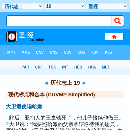
圣经
>
CUVMPS
> 历代志上 19
◄
历代志上 19
►
现代标点和合本 (CUVMP Simplified)
大卫遣使诣哈嫩
此后，
亚扪
人的王
拿辖
死了，他儿子接续他做王。
1
大卫
说：“我要照
哈嫩
的父亲
拿辖
厚待我的恩典，
2