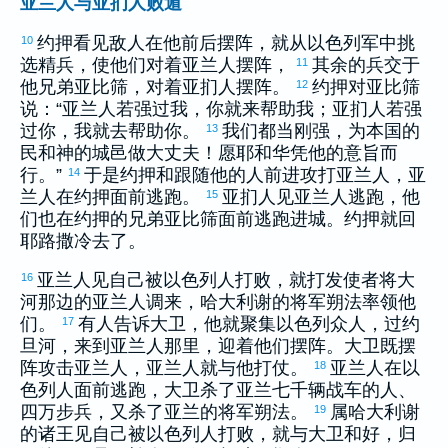
亚兰人与亚扪人败遁
约押
看见敌人在他前后摆阵，就从
以色列
军中挑
10
选精兵，使他们对着
亚兰
人摆阵，
其余的兵交于
11
他兄弟
亚比筛
，对着
亚扪
人摆阵。
约押
对
亚比筛
12
说：“
亚兰
人若强过我，你就来帮助我；
亚扪
人若强
过你，我就去帮助你。
我们都当刚强，为本国的
13
民和神的城邑做大丈夫！愿耶和华凭他的意旨而
行。”
于是
约押
和跟随他的人前进攻打
亚兰
人，
亚
14
兰
人在
约押
面前逃跑。
亚扪
人见
亚兰
人逃跑，他
15
们也在
约押
的兄弟
亚比筛
面前逃跑进城。
约押
就回
耶路撒冷
去了。
亚兰
人见自己被
以色列
人打败，就打发使者将大
16
河那边的
亚兰
人调来，
哈大利谢
的将军
朔法
率领他
们。
有人告诉
大卫
，他就聚集
以色列
众人，过
约
17
旦
河，来到
亚兰
人那里，迎着他们摆阵。
大卫
既摆
阵攻击
亚兰
人，
亚兰
人就与他打仗。
亚兰
人在
以
18
色列
人面前逃跑，
大卫
杀了
亚兰
七千辆战车的人、
四万步兵，又杀了
亚兰
的将军
朔法
。
属
哈大利谢
19
的诸王见自己被
以色列
人打败，就与
大卫
和好，归