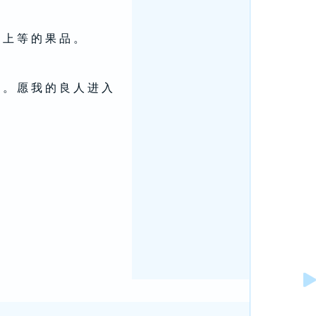
 上 等 的 果 品 。
 。 愿 我 的 良 人 进 入