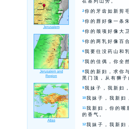
在 基 列 山 旁 。
你 的 牙 齿 如 新 剪 毛
2
你 的 唇 好 像 一 条 朱
3
你 的 颈 项 好 像 大 卫
4
你 的 两 乳 好 像 百 合
5
我 要 往 没 药 山 和 乳
6
我 的 佳 偶 ， 你 全 然
7
我 的 新 妇 ， 求 你 与
8
黑 门 顶 ， 从 有 狮 子 
我 妹 子 ， 我 新 妇 ，
9
我 妹 子 ， 我 新 妇 
10
我 新 妇 ， 你 的 嘴 
11
的 香 气 。
我 妹 子 ， 我 新 妇 
12