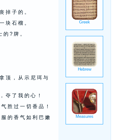
 丧 掉 子 的 。
 一 块 石 榴 。
士 的 ? 牌 。
 拿 顶 ， 从 示 尼 珥 与
 ， 夺 了 我 的 心 ！
 气 胜 过 一 切 香 品 ！
 服 的 香 气 如 利 巴 嫩