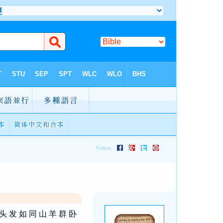
 头 发 如 同 山 羊 群 卧