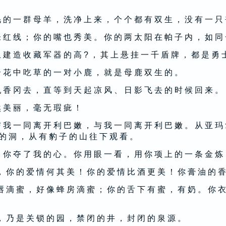
 的 一 群 母 羊 ， 洗 净 上 来 ， 个 个 都 有 双 生 ， 没 有 一 只
 红 线 ； 你 的 嘴 也 秀 美 。 你 的 两 太 阳 在 帕 子 内 ， 如 同
 建 造 收 藏 军 器 的 高 ? ， 其 上 悬 挂 一 千 盾 牌 ， 都 是 勇 
 花 中 吃 草 的 一 对 小 鹿 ， 就 是 母 鹿 双 生 的 。
 香 冈 去 ， 直 等 到 天 起 凉 风 、 日 影 飞 去 的 时 候 回 来 。
 美 丽 ， 毫 无 瑕 疵 ！
 我 一 同 离 开 利 巴 嫩 ， 与 我 一 同 离 开 利 巴 嫩 。 从 亚 玛
的 洞 ， 从 有 豹 子 的 山 往 下 观 看 。
 你 夺 了 我 的 心 。 你 用 眼 一 看 ， 用 你 项 上 的 一 条 金 炼
， 你 的 爱 情 何 其 美 ！ 你 的 爱 情 比 酒 更 美 ！ 你 膏 油 的 香
唇 滴 蜜 ， 好 像 蜂 房 滴 蜜 ； 你 的 舌 下 有 蜜 ， 有 奶 。 你 衣
， 乃 是 关 锁 的 园 ， 禁 闭 的 井 ， 封 闭 的 泉 源 。