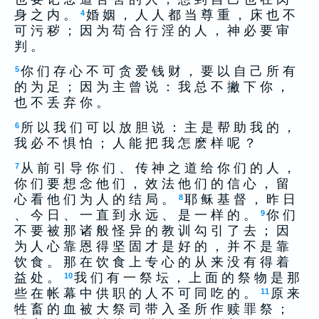
身 之 内 。
婚 姻 ， 人 人 都 当 尊 重 ， 床 也 不
4
可 污 秽 ； 因 为 苟 合 行 淫 的 人 ， 神 必 要 审
判 。
你 们 存 心 不 可 贪 爱 钱 财 ， 要 以 自 己 所 有
5
的 为 足 ； 因 为 主 曾 说 ： 我 总 不 撇 下 你 ，
也 不 丢 弃 你 。
所 以 我 们 可 以 放 胆 说 ： 主 是 帮 助 我 的 ，
6
我 必 不 惧 怕 ； 人 能 把 我 怎 麽 样 呢 ？
从 前 引 导 你 们 、 传 神 之 道 给 你 们 的 人 ，
7
你 们 要 想 念 他 们 ， 效 法 他 们 的 信 心 ， 留
心 看 他 们 为 人 的 结 局 。
耶 稣 基 督 ， 昨 日
8
、 今 日 、 一 直 到 永 远 、 是 一 样 的 。
你 们
9
不 要 被 那 诸 般 怪 异 的 教 训 勾 引 了 去 ； 因
为 人 心 靠 恩 得 坚 固 才 是 好 的 ， 并 不 是 靠
饮 食 。 那 在 饮 食 上 专 心 的 从 来 没 有 得 着
益 处 。
我 们 有 一 祭 坛 ， 上 面 的 祭 物 是 那
10
些 在 帐 幕 中 供 职 的 人 不 可 同 吃 的 。
原 来
11
牲 畜 的 血 被 大 祭 司 带 入 圣 所 作 赎 罪 祭 ；