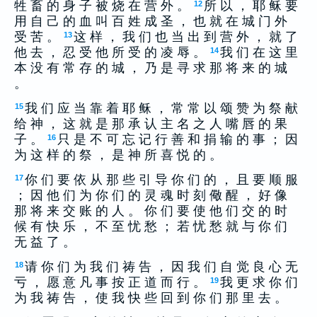
牲 畜 的 身 子 被 烧 在 营 外 。
所 以 ， 耶 稣 要
12
用 自 己 的 血 叫 百 姓 成 圣 ， 也 就 在 城 门 外
受 苦 。
这 样 ， 我 们 也 当 出 到 营 外 ， 就 了
13
他 去 ， 忍 受 他 所 受 的 凌 辱 。
我 们 在 这 里
14
本 没 有 常 存 的 城 ， 乃 是 寻 求 那 将 来 的 城
。
我 们 应 当 靠 着 耶 稣 ， 常 常 以 颂 赞 为 祭 献
15
给 神 ， 这 就 是 那 承 认 主 名 之 人 嘴 唇 的 果
子 。
只 是 不 可 忘 记 行 善 和 捐 输 的 事 ； 因
16
为 这 样 的 祭 ， 是 神 所 喜 悦 的 。
你 们 要 依 从 那 些 引 导 你 们 的 ， 且 要 顺 服
17
； 因 他 们 为 你 们 的 灵 魂 时 刻 儆 醒 ， 好 像
那 将 来 交 账 的 人 。 你 们 要 使 他 们 交 的 时
候 有 快 乐 ， 不 至 忧 愁 ； 若 忧 愁 就 与 你 们
无 益 了 。
请 你 们 为 我 们 祷 告 ， 因 我 们 自 觉 良 心 无
18
亏 ， 愿 意 凡 事 按 正 道 而 行 。
我 更 求 你 们
19
为 我 祷 告 ， 使 我 快 些 回 到 你 们 那 里 去 。