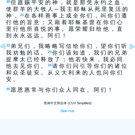
但 愿 赐 平 安 的 神 ， 就 是 那 凭 永 约 之 血 、
20
使 群 羊 的 大 牧 人 ─ 我 主 耶 稣 从 死 里 复 活 的
神 ，
在 各 样 善 事 上 成 全 你 们 ， 叫 你 们 遵
21
行 他 的 旨 意 ； 又 藉 着 耶 稣 基 督 在 你 们 心
里 行 他 所 喜 悦 的 事 。 愿 荣 耀 归 给 他 ， 直
到 永 永 远 远 。 阿 们 ！
弟 兄 们 ， 我 略 略 写 信 给 你 们 ， 望 你 们 听
22
我 劝 勉 的 话 。
你 们 该 知 道 ， 我 们 的 兄 弟
23
提 摩 太 已 经 释 放 了 ； 他 若 快 来 ， 我 必 同
他 去 见 你 们 。
请 你 们 问 引 导 你 们 的 诸 位
24
和 众 圣 徒 安 。 从 义 大 利 来 的 人 也 问 你 们
安 。
愿 恩 惠 常 与 你 们 众 人 同 在 。 阿 们 ！
25
简体中文和合本 (CUV Simplified)
Bible Hub