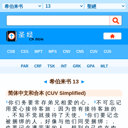
圣经
>
CUS
> 希伯来书 13
◄
希伯来书 13
►
简体中文和合本 (CUV Simplified)
你 们 务 要 常 存 弟 兄 相 爱 的 心 。
不 可 忘 记
1
2
用 爱 心 接 待 客 旅 ； 因 为 曾 有 接 待 客 旅 的
， 不 知 不 觉 就 接 待 了 天 使 。
你 们 要 记 念
3
被 捆 绑 的 人 ， 好 像 与 他 们 同 受 捆 绑 ； ，
也 要 记 念 遭 苦 害 的 人 ， 想 到 自 己 也 在 肉