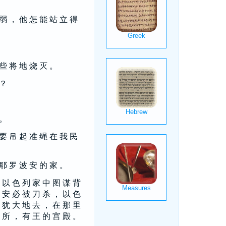
 弱 ， 他 怎 能 站 立 得
 些 将 地 烧 灭 。
 ？
 。
 要 吊 起 准 绳 在 我 民
 耶 罗 波 安 的 家 。
 以 色 列 家 中 图 谋 背
 安 必 被 刀 杀 ， 以 色
 犹 大 地 去 ， 在 那 里
 所 ， 有 王 的 宫 殿 。