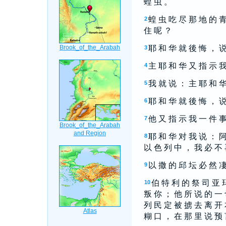
蝗 虫 。
蝗 虫 吃 尽 那 地 的 青
2
住 呢 ？
耶 和 华 就 後 悔 ， 说
3
主 耶 和 华 又 指 示 我
4
我 就 说 ： 主 耶 和 华
5
耶 和 华 就 後 悔 ， 说
6
他 又 指 示 我 一 件 事
7
耶 和 华 对 我 说 ： 阿
8
以 色 列 中 ， 我 必 不
以 撒 的 邱 坛 必 然 凄
9
伯 特 利 的 祭 司 亚 
10
叛 你 ； 他 所 说 的 一 
列 民 定 被 掳 去 离 开
糊 口 ， 在 那 里 说 预