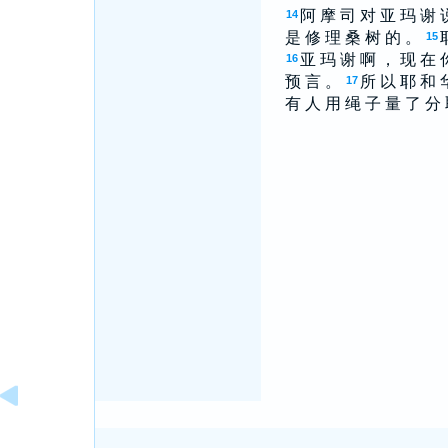
阿 摩 司 对 亚 玛 谢 
14
是 修 理 桑 树 的 。
15
亚 玛 谢 啊 ， 现 在 
16
预 言 。
所 以 耶 和 
17
有 人 用 绳 子 量 了 分 