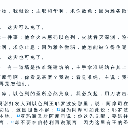
 物 ， 我 就 说 ： 主 耶 和 华 啊 ， 求 你 赦 免 ； 因 为 雅 各 微
 ： 这 灾 可 以 免 了 。
 一 件 事 ： 他 命 火 来 惩 罚 以 色 列 ， 火 就 吞 灭 深 渊 ， 险
 啊 ， 求 你 止 息 ； 因 为 雅 各 微 弱 ， 他 怎 能 站 立 得 住 呢
 ： 这 灾 也 可 免 了 。
 ： 有 一 道 墙 是 按 准 绳 建 筑 的 ， 主 手 拿 准 绳 站 在 其 上
 摩 司 啊 ， 你 看 见 甚 麽 ？ 我 说 ： 看 见 准 绳 。 主 说 ： 我
 再 宽 恕 他 们 。
 凉 ， 以 色 列 的 圣 所 必 然 荒 废 。 我 必 兴 起 ， 用 刀 攻 击
玛 谢 打 发 人 到 以 色 列 王 耶 罗 波 安 那 里 ， 说 ： 阿 摩 司 在
切 话 ， 这 国 担 当 不 起 ；
因 为 阿 摩 司 如 此 说 ： 耶 罗 波
11
 本 地 。
亚 玛 谢 又 对 阿 摩 司 说 ： 你 这 先 见 哪 ， 要 逃 往
12
 言 ，
却 不 要 在 伯 特 利 再 说 预 言 ； 因 为 这 里 有 王 的 圣
13