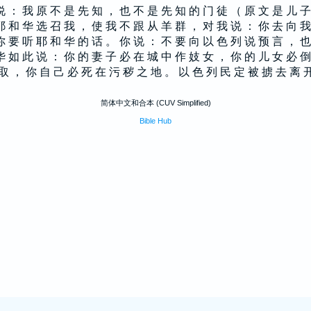
说 ： 我 原 不 是 先 知 ， 也 不 是 先 知 的 门 徒 （ 原 文 是 儿 子
耶 和 华 选 召 我 ， 使 我 不 跟 从 羊 群 ， 对 我 说 ： 你 去 向 我
你 要 听 耶 和 华 的 话 。 你 说 ： 不 要 向 以 色 列 说 预 言 ， 也
华 如 此 说 ： 你 的 妻 子 必 在 城 中 作 妓 女 ， 你 的 儿 女 必 倒
取 ， 你 自 己 必 死 在 污 秽 之 地 。 以 色 列 民 定 被 掳 去 离 
简体中文和合本 (CUV Simplified)
Bible Hub