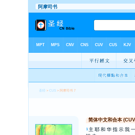
圣经
>
CUS
> 阿摩司书 7
简体中文和合本 (CUV Si
主 耶 和 华 指 示 我 一
1