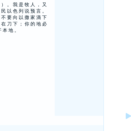
 ） 。 我 是 牧 人 ， 又
 民 以 色 列 说 预 言 。
 不 要 向 以 撒 家 滴 下
 在 刀 下 ； 你 的 地 必
开 本 地 。