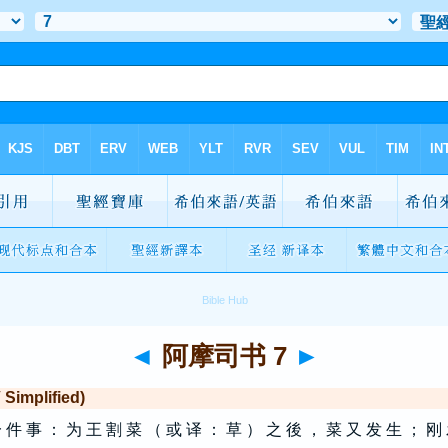
◄
阿摩司书 7
►
mplified)
 件 事 ： 为 王 割 菜 （ 或 译 ： 草 ） 之 後 ， 菜 又 发 生 ； 刚