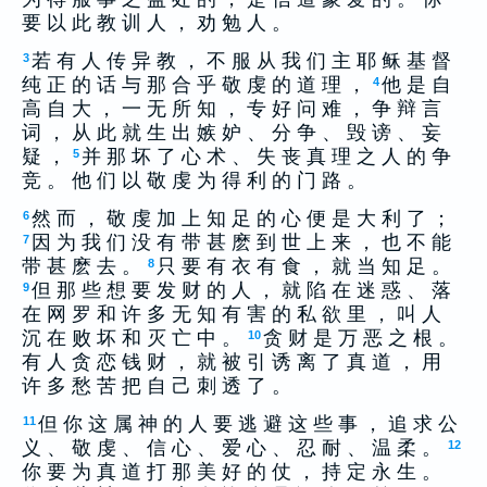
要 以 此 教 训 人 ， 劝 勉 人 。
若 有 人 传 异 教 ， 不 服 从 我 们 主 耶 稣 基 督
3
纯 正 的 话 与 那 合 乎 敬 虔 的 道 理 ，
他 是 自
4
高 自 大 ， 一 无 所 知 ， 专 好 问 难 ， 争 辩 言
词 ， 从 此 就 生 出 嫉 妒 、 分 争 、 毁 谤 、 妄
疑 ，
并 那 坏 了 心 术 、 失 丧 真 理 之 人 的 争
5
竞 。 他 们 以 敬 虔 为 得 利 的 门 路 。
然 而 ， 敬 虔 加 上 知 足 的 心 便 是 大 利 了 ；
6
因 为 我 们 没 有 带 甚 麽 到 世 上 来 ， 也 不 能
7
带 甚 麽 去 。
只 要 有 衣 有 食 ， 就 当 知 足 。
8
但 那 些 想 要 发 财 的 人 ， 就 陷 在 迷 惑 、 落
9
在 网 罗 和 许 多 无 知 有 害 的 私 欲 里 ， 叫 人
沉 在 败 坏 和 灭 亡 中 。
贪 财 是 万 恶 之 根 。
10
有 人 贪 恋 钱 财 ， 就 被 引 诱 离 了 真 道 ， 用
许 多 愁 苦 把 自 己 刺 透 了 。
但 你 这 属 神 的 人 要 逃 避 这 些 事 ， 追 求 公
11
义 、 敬 虔 、 信 心 、 爱 心 、 忍 耐 、 温 柔 。
12
你 要 为 真 道 打 那 美 好 的 仗 ， 持 定 永 生 。