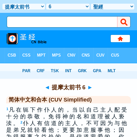
圣经
>
CUS
> 提摩太前书 6
◄
提摩太前书 6
►
简体中文和合本 (CUV Simplified)
凡 在 轭 下 作 仆 人 的 ， 当 以 自 己 主 人 配 受
1
十 分 的 恭 敬 ， 免 得 神 的 名 和 道 理 被 人 亵
渎 。
仆 人 有 信 道 的 主 人 ， 不 可 因 为 与 他
2
是 弟 兄 就 轻 看 他 ； 更 要 加 意 服 事 他 ； 因
为 得 服 事 之 益 处 的 ， 是 信 道 蒙 爱 的 。 你