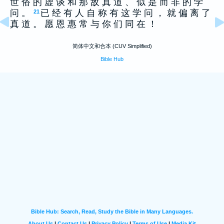
世 俗 的 虚 谈 和 那 敌 真 道 、 似 是 而 非 的 学
问 。
已 经 有 人 自 称 有 这 学 问 ， 就 偏 离 了
21
真 道 。 愿 恩 惠 常 与 你 们 同 在 ！
简体中文和合本 (CUV Simplified)
Bible Hub