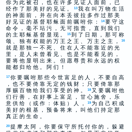
你 为 此 被 召 ， 也 在 许 多 见 证 人 面 前 ， 已
经 作 了 那 美 好 的 见 证 。
我 在 叫 万 物 生 活
13
的 神 面 前 ， 并 在 向 本 丢 彼 拉 多 作 过 那 美
好 见 证 的 基 督 耶 稣 面 前 嘱 咐 你 ：
要 守 这
14
命 令 ， 毫 不 玷 污 ， 无 可 指 责 ， 直 到 我 们
的 主 耶 稣 基 督 显 现 。
到 了 日 期 ， 那 可 称
15
颂 、 独 有 权 能 的 万 王 之 王 、 万 主 之 主 ，
16
就 是 那 独 一 不 死 、 住 在 人 不 能 靠 近 的 光
里 ， 是 人 未 曾 看 见 、 也 是 不 能 看 见 的 ，
要 将 他 显 明 出 来 。 但 愿 尊 贵 和 永 远 的 权
能 都 归 给 他 。 阿 们 ！
你 要 嘱 咐 那 些 今 世 富 足 的 人 ， 不 要 自 高
17
， 也 不 要 倚 靠 无 定 的 钱 财 ； 只 要 倚 靠 那
厚 赐 百 物 给 我 们 享 受 的 神 。
又 要 嘱 咐 他
18
们 行 善 ， 在 好 事 上 富 足 ， 甘 心 施 舍 ， 乐
意 供 给 （ 或 作 ： 体 贴 ） 人 ，
为 自 己 积 成
19
美 好 的 根 基 ， 预 备 将 来 ， 叫 他 们 持 定 那
真 正 的 生 命 。
提 摩 太 阿 ， 你 要 保 守 所 托 付 你 的 ， 躲 避
20