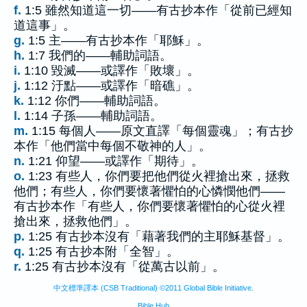
f.
1:5 雖然知道這一切——有古抄本作「從前已經知
道這事」。
g.
1:5 主——有古抄本作「耶穌」。
h.
1:7 我們的——輔助詞語。
i.
1:10 毀滅——或譯作「敗壞」。
j.
1:12 汙點——或譯作「暗礁」。
k.
1:12 你們——輔助詞語。
l.
1:14 子孫——輔助詞語。
m.
1:15 每個人——原文直譯「每個靈魂」；有古抄
本作「他們當中每個不敬神的人」。
n.
1:21 仰望——或譯作「期待」。
o.
1:23 有些人，你們要把他們從火裡搶出來，拯救
他們；有些人，你們要懷著懼怕的心憐憫他們——
有古抄本作「有些人，你們要懷著懼怕的心從火裡
搶出來，拯救他們」。
p.
1:25 有古抄本沒有「藉著我們的主耶穌基督」。
q.
1:25 有古抄本附「全智」。
r.
1:25 有古抄本沒有「從萬古以前」。
中文標準譯本 (CSB Traditional) ©2011 Global Bible Initiative.
Bible Hub