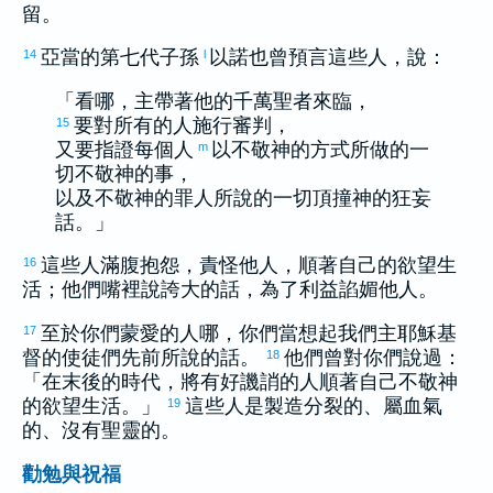
留。
亞當
的第七代子孫
以諾
也曾預言這些人，說：
14
l
「看哪，主帶著他的千萬聖者來臨，
要對所有的人施行審判，
15
又要指證每個人
以不敬神的方式所做的一
m
切不敬神的事，
以及不敬神的罪人所說的一切頂撞神的狂妄
話。」
這些人滿腹抱怨，責怪他人，順著自己的欲望生
16
活；他們嘴裡說誇大的話，為了利益諂媚他人。
至於你們蒙愛的人哪，你們當想起我們主耶穌基
17
督的使徒們先前所說的話。
他們曾對你們說過：
18
「在末後的時代，將有好譏誚的人順著自己不敬神
的欲望生活。」
這些人是製造分裂的、屬血氣
19
的、沒有聖靈的。
勸勉與祝福