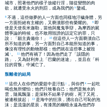
城市，照著他們的樣子放縱行淫，隨從變態的肉
欲，就遭受永火的刑罰，成為我們的
鑒戒。
h
不過，這些做夢的人一方面也同樣地汙穢身體，另
8
一方面拒絕有主權的，又褻瀆那些有榮耀的。
即
9
使是天使長
米迦勒
，當他與魔鬼爭辯，為
摩西
的屍
體爭論的時候，也不敢用毀謗的話定它的罪，只
說：「願主責備你！」
但這些人一方面褻瀆自己
10
所不知道的事，另一方面對自己本能所知道的事，
像沒有理性的動物那樣；他們就在這些事上被毀
滅
。
他們有禍了！因為他們走了「
該隱
的
i
11
路」，又為財利奔上「
巴蘭
的迷途」，並且在「
科
拉
的背叛」中滅亡了。
叛離者的結局
這些人在你們的愛筵中是汙點
，與你們
一起吃
12
j
k
喝也無所懼怕；他們只牧養自己；他們是無水的
雲，隨風飄蕩；是深秋不結果子的樹，死了又死，
被連根拔起；
是海中的狂浪，湧出自己可恥的泡
13
沫；是流蕩的星辰，有漆黑的幽暗永遠為他們存