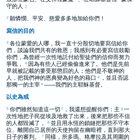
守的人：
願憐憫、平安、慈愛多多地加給你們！
2
寫信的目的
各位蒙愛的人哪，我一直十分殷切地要寫信給你
3
們，談論我們共有的救恩；我感到有必要寫信鼓勵
你們，為曾經一次性地託付給聖徒們的信仰而努力
爭戰，
因為有些人已經偷偷進來了。他們是先前
4
早就被記載的要受那懲罰的人；他們是不敬神的
人，把我們神的恩典變為好色的藉口
，並且否認
d
那獨一的主宰
——我們的主耶穌基督。
e
以史為戒
你們雖然知道這一切
，我還想提醒你們：主
一
5
f
g
次性地把子民從
埃及
地救了出來，後來把那些不信
的人都毀滅了，
並且用永恆的鎖鏈把那些不守本
6
位、離開自己居所的天使拘留在幽暗裡，直到那大
日子的審判。
同樣，
所多瑪
、
格摩拉
及其周圍的
7