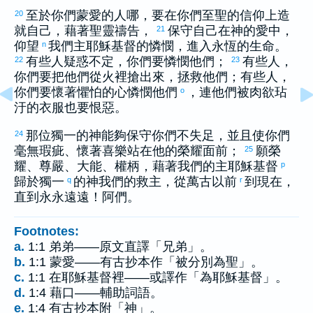
至於你們蒙愛的人哪，要在你們至聖的信仰上造
20
就自己，藉著聖靈禱告，
保守自己在神的愛中，
21
仰望
我們主耶穌基督的憐憫，進入永恆的生命。
n
有些人疑惑不定，你們要憐憫他們；
有些人，
22
23
你們要把他們從火裡搶出來，拯救他們；有些人，
你們要懷著懼怕的心憐憫他們
，連他們被肉欲玷
o
汙的衣服也要恨惡。
那位獨一的神能夠保守你們不失足，並且使你們
24
毫無瑕疵、懷著喜樂站在他的榮耀面前；
願榮
25
耀、尊嚴、大能、權柄，藉著我們的主耶穌基督
p
歸於獨一
的神我們的救主，從萬古以前
到現在，
q
r
直到永永遠遠！阿們。
Footnotes:
a.
1:1 弟弟——原文直譯「兄弟」。
b.
1:1 蒙愛——有古抄本作「被分別為聖」。
c.
1:1 在耶穌基督裡——或譯作「為耶穌基督」。
d.
1:4 藉口——輔助詞語。
e.
1:4 有古抄本附「神」。