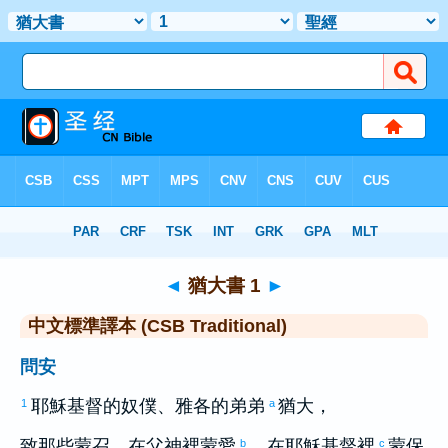
聖經
>
CSBT
> 猶大書 1
◄
猶大書 1
►
中文標準譯本 (CSB Traditional)
問安
耶穌基督的奴僕、
雅各
的弟弟
猶大
，
1
a
致那些蒙召、在父神裡蒙愛
、在耶穌基督裡
蒙保
b
c