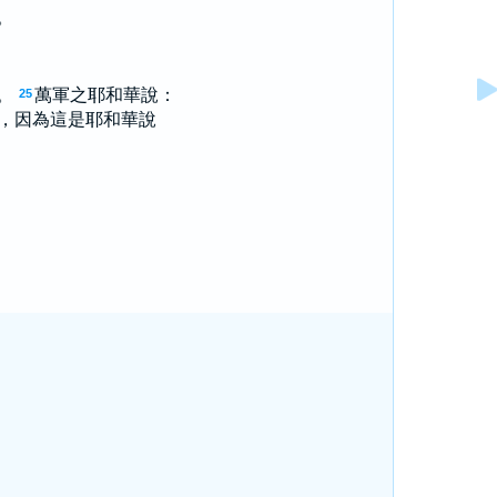
。
。
萬軍之耶和華說：
25
，因為這是耶和華說