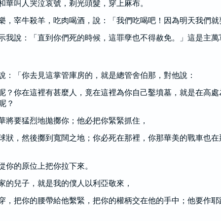
和華叫人哭泣哀號，剃光頭髮，穿上麻布。
樂，宰牛殺羊，吃肉喝酒，說：「我們吃喝吧！因為明天我們就
示我說：「直到你們死的時候，這罪孽也不得赦免。」這是主萬
說：「你去見這掌管庫房的，就是總管舍伯那，對他說：
呢？你在這裡有甚麼人，竟在這裡為你自己鑿墳墓，就是在高處
呢？
華將要猛烈地拋擲你；他必把你緊緊抓住，
球狀，然後擲到寬闊之地；你必死在那裡，你那華美的戰車也在
從你的原位上把你拉下來。
家的兒子，就是我的僕人以利亞敬來，
穿，把你的腰帶給他繫緊，把你的權柄交在他的手中；他要作耶