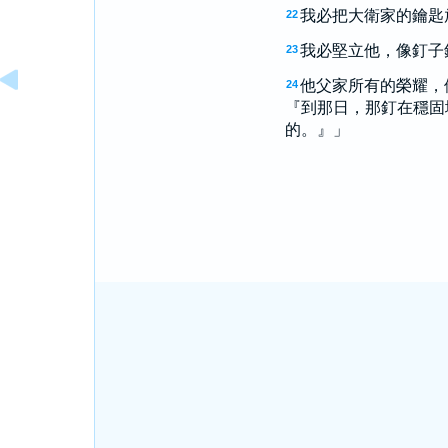
我必把大衛家的鑰匙
22
我必堅立他，像釘子
23
他父家所有的榮耀，
24
『到那日，那釘在穩固
的。』」