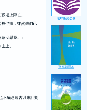
在戰場上陣亡。
起被俘擄，雖然他們已
急急安慰我。」
到山上。
也不顧念遠古以來計劃