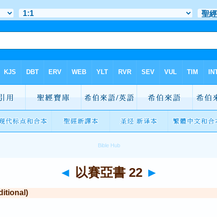
◄
以賽亞書 22
►
tional)