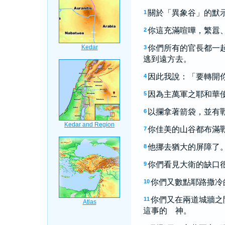
關於「異象谷」的默
1
你這充滿喧嘩，繁囂
2
你們所有的官長都一
3
逃到遠方去。
因此我說：「要轉開
4
因為主萬軍之耶和華
5
以攔拿著箭袋，並有
6
你佳美的山谷都布滿
7
他挪去猶大的屏障了
8
你們看見大衛的缺口
9
你們又數點耶路撒冷
10
你們又在兩道城牆之
11
這事的 神。