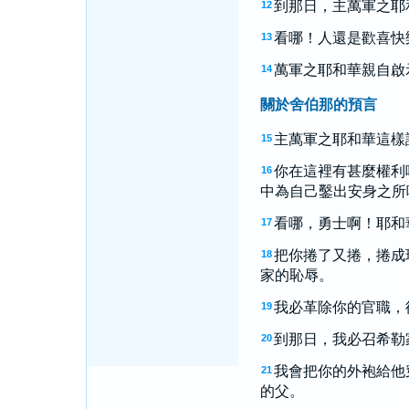
到那日，主萬軍之耶
12
看哪！人還是歡喜快
13
萬軍之耶和華親自啟
14
關於舍伯那的預言
主萬軍之耶和華這樣
15
你在這裡有甚麼權利
16
中為自己鑿出安身之所
看哪，勇士啊！耶和
17
把你捲了又捲，捲成
18
家的恥辱。
我必革除你的官職，
19
到那日，我必召希勒
20
我會把你的外袍給他
21
的父。