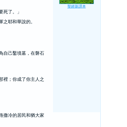
要死了。」
軍之耶和華說的。
為自己鑿墳墓，在磐石
那裡；你成了你主人之
路撒冷的居民和猶大家