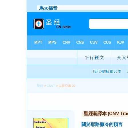
聖經
>
CNVT
> 以賽亞書 22
聖經新譯本 (CNV Tradi
關於耶路撒冷的預言