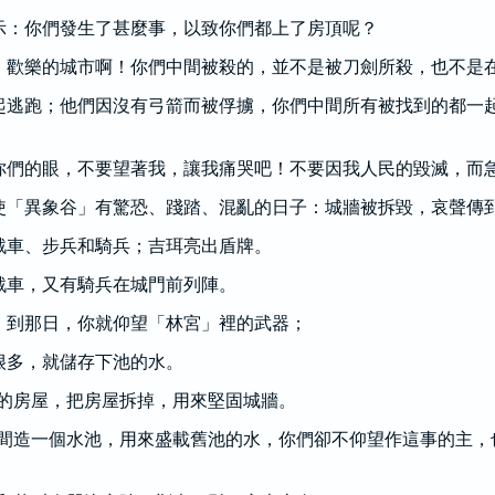
示：你們發生了甚麼事，以致你們都上了房頂呢？
、歡樂的城市啊！你們中間被殺的，並不是被刀劍所殺，也不是
起逃跑；他們因沒有弓箭而被俘擄，你們中間所有被找到的都一
你們的眼，不要望著我，讓我痛哭吧！不要因我人民的毀滅，而
使「異象谷」有驚恐、踐踏、混亂的日子：城牆被拆毀，哀聲傳
戰車、步兵和騎兵；吉珥亮出盾牌。
戰車，又有騎兵在城門前列陣。
。到那日，你就仰望「林宮」裡的武器；
很多，就儲存下池的水。
的房屋，把房屋拆掉，用來堅固城牆。
間造一個水池，用來盛載舊池的水，你們卻不仰望作這事的主，