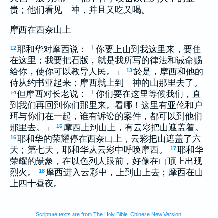
贵；他们看见 神，并且又吃又喝。
摩西在西奈山上
耶和华对摩西说：「你要上山到我这里来，要住
12
在这里；我要把石版，就是我所写的律法和诫命赐
给你，使你可以教导人民。」
於是，摩西和他的
13
侍从约书亚起来；摩西就上到 神的山那里去了。
但摩西对长老说：「你们要在这里等候我们，直
14
到我们再回到你们那里来。看哪！这里有亚伦和户
珥与你们在一起，谁有诉讼的案件，都可以到他们
那里去。」
摩西上到山上，有云彩把山遮盖着。
15
耶和华的荣耀停在西奈山上，云彩把山遮盖了六
16
天；第七天，耶和华从云彩中呼唤摩西。
耶和华
17
荣耀的景象，在以色列人眼前，好像在山顶上出现
烈火。
摩西进入云彩中，上到山上去；摩西在山
18
上四十昼夜。
Scripture texts are from The Holy Bible, Chinese New Version,