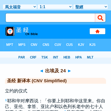
圣经
>
CNVS
> 出埃及 24
◄
出埃及 24
►
圣经 新译本 (CNV Simplified)
立约的仪式
耶和华对摩西说：「你要上到耶和华这里来。你自
1
己、亚伦、拿答、亚比户和以色列长老中的七十人