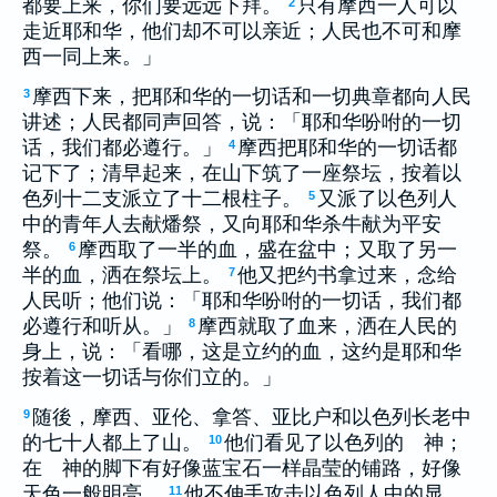
都要上来，你们要远远下拜。
只有摩西一人可以
2
走近耶和华，他们却不可以亲近；人民也不可和摩
西一同上来。」
摩西下来，把耶和华的一切话和一切典章都向人民
3
讲述；人民都同声回答，说：「耶和华吩咐的一切
话，我们都必遵行。」
摩西把耶和华的一切话都
4
记下了；清早起来，在山下筑了一座祭坛，按着以
色列十二支派立了十二根柱子。
又派了以色列人
5
中的青年人去献燔祭，又向耶和华杀牛献为平安
祭。
摩西取了一半的血，盛在盆中；又取了另一
6
半的血，洒在祭坛上。
他又把约书拿过来，念给
7
人民听；他们说：「耶和华吩咐的一切话，我们都
必遵行和听从。」
摩西就取了血来，洒在人民的
8
身上，说：「看哪，这是立约的血，这约是耶和华
按着这一切话与你们立的。」
随後，摩西、亚伦、拿答、亚比户和以色列长老中
9
的七十人都上了山。
他们看见了以色列的 神；
10
在 神的脚下有好像蓝宝石一样晶莹的铺路，好像
天色一般明亮。
他不伸手攻击以色列人中的显
11