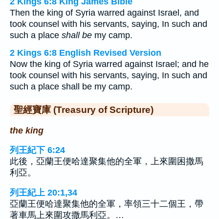
2 Kings 6:8 King James Bible
Then the king of Syria warred against Israel, and
took counsel with his servants, saying, In such and
such a place
shall be
my camp.
2 Kings 6:8 English Revised Version
Now the king of Syria warred against Israel; and he
took counsel with his servants, saying, In such and
such a place shall be my camp.
聖經寶庫 (Treasury of Scripture)
the king
列王紀下 6:24
此後，亞蘭王便哈達聚集他的全軍，上來圍困撒馬
利亞。
列王紀上 20:1,34
亞蘭王便哈達聚集他的全軍，率領三十二個王，帶
著車馬上來圍攻撒馬利亞。…