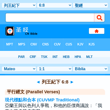
聖經
>
列王紀下
>
章 6
> 聖經金句 8
◄
列王紀下 6:8
►
平行經文 (Parallel Verses)
現代標點和合本 (CUVMP Traditional)
亞蘭王與以色列人爭戰，和他的臣僕商議說：「我