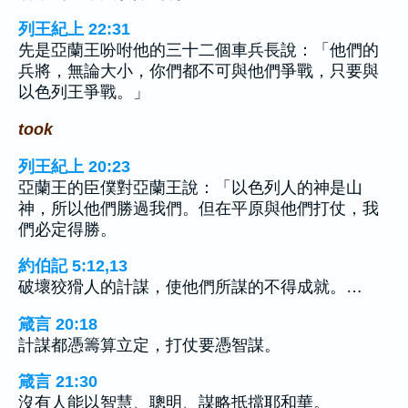
列王紀上 22:31
先是亞蘭王吩咐他的三十二個車兵長說：「他們的
兵將，無論大小，你們都不可與他們爭戰，只要與
以色列王爭戰。」
took
列王紀上 20:23
亞蘭王的臣僕對亞蘭王說：「以色列人的神是山
神，所以他們勝過我們。但在平原與他們打仗，我
們必定得勝。
約伯記 5:12,13
破壞狡猾人的計謀，使他們所謀的不得成就。…
箴言 20:18
計謀都憑籌算立定，打仗要憑智謀。
箴言 21:30
沒有人能以智慧、聰明、謀略抵擋耶和華。