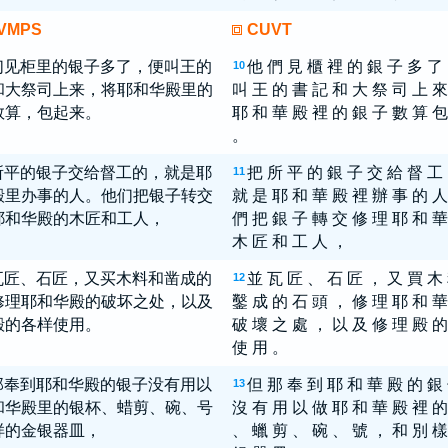
VMPS
CUVT
们见柜里的银子多了，便叫王的
他 們 見 櫃 裡 的 銀 子 多 了
10
和大祭司上来，将耶和华殿里的
叫 王 的 書 記 和 大 祭 司 上 來
数算，包起来。
耶 和 華 殿 裡 的 銀 子 數 算 包
。
所平的银子交给督工的，就是耶
把 所 平 的 銀 子 交 給 督 工
11
殿里办事的人。他们把银子转交
就 是 耶 和 華 殿 裡 辦 事 的 人
耶和华殿的木匠和工人，
們 把 銀 子 轉 交 修 理 耶 和 華
木 匠 和 工 人 ，
瓦匠、石匠，又买木料和凿成的
並 瓦 匠 、 石 匠 ， 又 買 木
12
修理耶和华殿的破坏之处，以及
鑿 成 的 石 頭 ， 修 理 耶 和 華
殿的各样使用。
破 壞 之 處 ， 以 及 修 理 殿 的
使 用 。
那奉到耶和华殿的银子没有用以
但 那 奉 到 耶 和 華 殿 的 銀
13
和华殿里的银杯、蜡剪、碗、号
沒 有 用 以 做 耶 和 華 殿 裡 的
样的金银器皿，
、 蠟 剪 、 碗 、 號 ， 和 別 樣