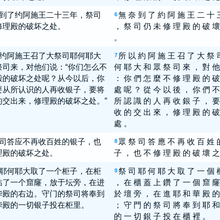
到了约阿施王二十三年，祭司
無 奈 到 了 約 阿 施 王 二 十 
6
修理殿的破坏之处。
， 祭 司 仍 未 修 理 殿 的 破 壞
。
约阿施王召了大祭司耶何耶大
所 以 約 阿 施 王 召 了 大 祭 
7
祭司来，对他们说：“你们怎么不
何 耶 大 和 眾 祭 司 來 ， 對 他
殿的破坏之处呢？从今以后，你
： 你 們 怎 麼 不 修 理 殿 的 破
要从所认识的人再收银子，要将
處 呢 ？ 從 今 以 後 ， 你 們 不
的交出来，修理殿的破坏之处。”
所 認 識 的 人 再 收 銀 子 ， 要
收 的 交 出 來 ， 修 理 殿 的 破
處 。
司答应不再收百姓的银子，也
眾 祭 司 答 應 不 再 收 百 姓 
8
理殿的破坏之处。
子 ， 也 不 修 理 殿 的 破 壞 之
耶何耶大取了一个柜子，在柜
祭 司 耶 何 耶 大 取 了 一 個 
9
钻了一个窟窿，放于坛旁，在进
， 在 櫃 蓋 上 鑽 了 一 個 窟 窿
华殿的右边。守门的祭司将奉到
於 壇 旁 ， 在 進 耶 和 華 殿 的
华殿的一切银子投在柜里。
； 守 門 的 祭 司 將 奉 到 耶 和
的 一 切 銀 子 投 在 櫃 裡 。