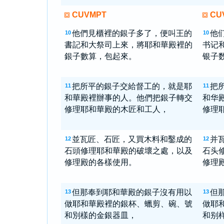
CUVMPT
CU
他們見櫃裡的銀子多了，便叫王的
他
10
10
書記和大祭司上來，將耶和華殿裡的
书记
銀子數算，包起來。
银子
把所平的銀子交給督工的，就是耶
把
11
11
和華殿裡辦事的人。他們把銀子轉交
和华
修理耶和華殿的木匠和工人，
修理
並瓦匠、石匠，又買木料和鑿成的
并
12
12
石頭修理耶和華殿的破壞之處，以及
石头
修理殿的各樣使用。
修理
但那奉到耶和華殿的銀子沒有用以
但
13
13
做耶和華殿裡的銀杯、蠟剪、碗、號
做耶
和別樣的金銀器皿，
和别