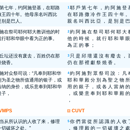
第七年，约阿施登基，在耶路
耶 戶 第 七 年 ， 約 阿 施 登 
1
做王四十年。他母亲名叫西比
在 耶 路 撒 冷 作 王 四 十 年 。
是别是巴人。
親 名 叫 西 比 亞 ， 是 別 是 巴
施在祭司耶何耶大教训他的时
約 阿 施 在 祭 司 耶 何 耶 大 
2
就行耶和华眼中看为正的事。
他 的 時 候 ， 就 行 耶 和 華 眼
為 正 的 事 ；
丘坛还没有废去，百姓仍在那
只 是 邱 壇 還 沒 有 廢 去 ， 
3
祭烧香。
仍 在 那 裡 獻 祭 燒 香 。
施对众祭司说：“凡奉到耶和华
約 阿 施 對 眾 祭 司 說 ： 凡 
4
别为圣之物所值通用的银子，或
耶 和 華 殿 分 別 為 聖 之 物 所
当纳的身价，或乐意奉到耶和华
用 的 銀 子 ， 或 各 人 當 納 的
银子，
， 或 樂 意 奉 到 耶 和 華 殿 的
，
VMPS
CUVT
当从所认识的人收了来，修理
你 們 當 從 所 認 識 的 人 收 
5
一切破坏之处。”
， 修 理 殿 的 一 切 破 壞 之 處