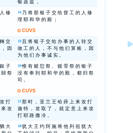
银 器 皿 ，
 人 修
乃 将 那 银 子 交 给 督 工 的 人 修
14
理 耶 和 华 的 殿 ；
CUVS
 轉 交
且 将 银 子 交 给 办 事 的 人 转 交
15
 ， 因
做 工 的 人 ， 不 与 他 们 算 账 ， 因
为 他 们 办 事 诚 实 。
 銀 子
惟 有 赎 愆 祭 、 赎 罪 祭 的 银 子
16
 歸 祭
没 有 奉 到 耶 和 华 的 殿 ， 都 归 祭
司 。
CUVS
 攻 打
那 时 ， 亚 兰 王 哈 薛 上 来 攻 打
17
 來 攻
迦 特 ， 攻 取 了 ， 就 定 意 上 来 攻
打 耶 路 撒 冷 。
 猶 大
犹 大 王 约 阿 施 将 他 列 祖 犹 大
18