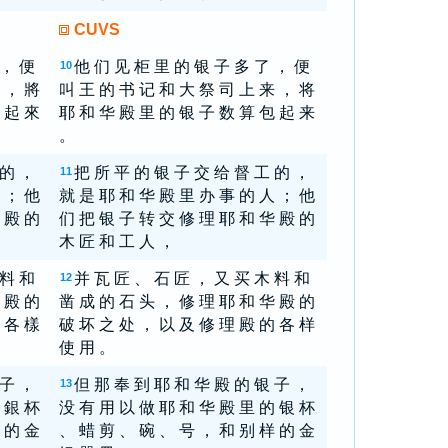
CUVS
 ， 便
他 们 见 柜 里 的 银 子 多 了 ， 便
10
 ， 將
叫 王 的 书 记 和 大 祭 司 上 来 ， 将
 起 來
耶 和 华 殿 里 的 银 子 数 算 包 起 来
。
 的 ，
把 所 平 的 银 子 交 给 督 工 的 ，
11
 ； 他
就 是 耶 和 华 殿 里 办 事 的 人 ； 他
 殿 的
们 把 银 子 转 交 修 理 耶 和 华 殿 的
木 匠 和 工 人 ，
 料 和
并 瓦 匠 、 石 匠 ， 又 买 木 料 和
12
 殿 的
凿 成 的 石 头 ， 修 理 耶 和 华 殿 的
 各 樣
破 坏 之 处 ， 以 及 修 理 殿 的 各 样
使 用 。
 子 ，
但 那 奉 到 耶 和 华 殿 的 银 子 ，
13
 銀 杯
没 有 用 以 做 耶 和 华 殿 里 的 银 杯
 的 金
、 蜡 剪 、 碗 、 号 ， 和 别 样 的 金