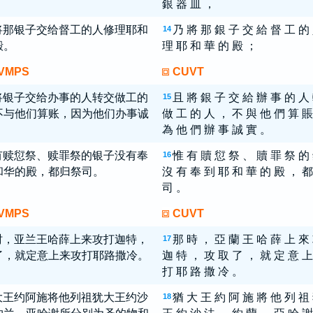
銀 器 皿 ，
将那银子交给督工的人修理耶和
乃 將 那 銀 子 交 給 督 工 的
14
殿。
理 耶 和 華 的 殿 ；
VMPS
CUVT
将银子交给办事的人转交做工的
且 將 銀 子 交 給 辦 事 的 人
15
不与他们算账，因为他们办事诚
做 工 的 人 ， 不 與 他 們 算 賬
為 他 們 辦 事 誠 實 。
有赎愆祭、赎罪祭的银子没有奉
惟 有 贖 愆 祭 、 贖 罪 祭 的
16
和华的殿，都归祭司。
沒 有 奉 到 耶 和 華 的 殿 ， 都
司 。
VMPS
CUVT
时，亚兰王哈薛上来攻打迦特，
那 時 ， 亞 蘭 王 哈 薛 上 來
17
了，就定意上来攻打耶路撒冷。
迦 特 ， 攻 取 了 ， 就 定 意 上
打 耶 路 撒 冷 。
大王约阿施将他列祖犹大王约沙
猶 大 王 約 阿 施 將 他 列 祖
18