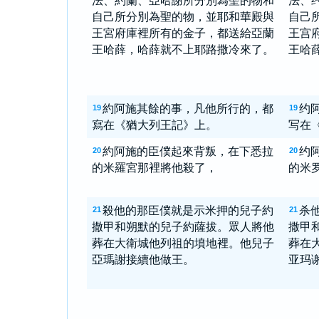
法、約蘭、亞哈謝所分別為聖的物和
法、
自己所分別為聖的物，並耶和華殿與
自己
王宮府庫裡所有的金子，都送給亞蘭
王宫
王哈薛，哈薛就不上耶路撒冷來了。
王哈
約阿施其餘的事，凡他所行的，都
约
19
19
寫在《猶大列王記》上。
写在
約阿施的臣僕起來背叛，在下悉拉
约
20
20
的米羅宮那裡將他殺了，
的米
殺他的那臣僕就是示米押的兒子約
杀
21
21
撒甲和朔默的兒子約薩拔。眾人將他
撒甲
葬在大衛城他列祖的墳地裡。他兒子
葬在
亞瑪謝接續他做王。
亚玛