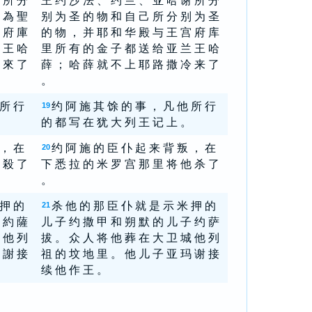
 所 分
王 约 沙 法 、 约 兰 、 亚 哈 谢 所 分
 為 聖
别 为 圣 的 物 和 自 己 所 分 别 为 圣
 府 庫
的 物 ， 并 耶 和 华 殿 与 王 宫 府 库
 王 哈
里 所 有 的 金 子 都 送 给 亚 兰 王 哈
 來 了
薛 ； 哈 薛 就 不 上 耶 路 撒 冷 来 了
。
 所 行
约 阿 施 其 馀 的 事 ， 凡 他 所 行
19
的 都 写 在 犹 大 列 王 记 上 。
 ， 在
约 阿 施 的 臣 仆 起 来 背 叛 ， 在
20
 殺 了
下 悉 拉 的 米 罗 宫 那 里 将 他 杀 了
。
 押 的
杀 他 的 那 臣 仆 就 是 示 米 押 的
21
 約 薩
儿 子 约 撒 甲 和 朔 默 的 儿 子 约 萨
 他 列
拔 。 众 人 将 他 葬 在 大 卫 城 他 列
 謝 接
祖 的 坟 地 里 。 他 儿 子 亚 玛 谢 接
续 他 作 王 。