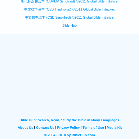
现代标点和合本 (CUVMP Simplified) ©2011 Global Bible Initiative.
中文標準譯本 (CSB Traditional) ©2011 Global Bible Initiative.
中文標準譯本 (CSB Simplifiedl) ©2011 Global Bible Initiative.
Bible Hub