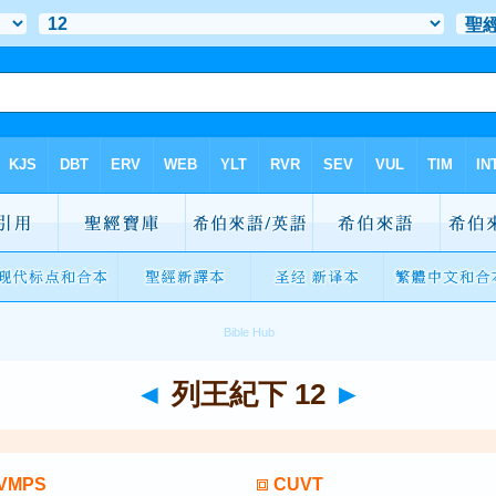
◄
列王紀下 12
►
VMPS
CUVT