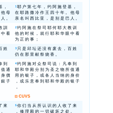
基 ，
耶 户 第 七 年 ， 约 阿 施 登 基 ，
1
 他 母
在 耶 路 撒 冷 作 王 四 十 年 。 他 母
 人 。
亲 名 叫 西 比 亚 ， 是 别 是 巴 人 。
教 訓
约 阿 施 在 祭 司 耶 何 耶 大 教 训
2
 中 看
他 的 时 候 ， 就 行 耶 和 华 眼 中 看
为 正 的 事 ；
百 姓
只 是 邱 坛 还 没 有 废 去 ， 百 姓
3
仍 在 那 里 献 祭 烧 香 。
奉 到
约 阿 施 对 众 祭 司 说 ： 凡 奉 到
4
 值 通
耶 和 华 殿 分 别 为 圣 之 物 所 值 通
 身 價
用 的 银 子 ， 或 各 人 当 纳 的 身 价
 銀 子
， 或 乐 意 奉 到 耶 和 华 殿 的 银 子
，
CUVS
了 來
你 们 当 从 所 认 识 的 人 收 了 来
5
 。
， 修 理 殿 的 一 切 破 坏 之 处 。