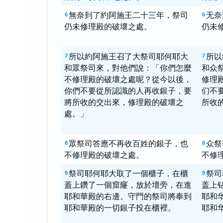
無奈到了約阿施王二十三年，祭司
无奈
6
6
仍未修理殿的破壞之處。
仍未
所以約阿施王召了大祭司耶何耶大
所以
7
7
和眾祭司來，對他們說：「你們怎麼
和众
不修理殿的破壞之處呢？從今以後，
修理
你們不要從所認識的人再收銀子，要
们不
將所收的交出來，修理殿的破壞之
所收
處。」
眾祭司答應不再收百姓的銀子，也
众祭
8
8
不修理殿的破壞之處。
不修
祭司耶何耶大取了一個櫃子，在櫃
祭司
9
9
蓋上鑽了一個窟窿，放於壇旁，在進
盖上
耶和華殿的右邊。守門的祭司將奉到
耶和
耶和華殿的一切銀子投在櫃裡。
耶和