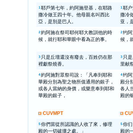
耶戶第七年，約阿施登基，在耶路
耶户
1
1
撒冷做王四十年。他母親名叫西比
撒冷
亞，是別是巴人。
亚，
約阿施在祭司耶何耶大教訓他的時
约阿
2
2
候，就行耶和華眼中看為正的事。
候，
只是丘壇還沒有廢去，百姓仍在那
只是
3
3
裡獻祭燒香。
里献
約阿施對眾祭司說：「凡奉到耶和
约阿
4
4
華殿分別為聖之物所值通用的銀子，
殿分
或各人當納的身價，或樂意奉到耶和
各人
華殿的銀子，
殿的
CUVMPT
CU
你們當從所認識的人收了來，修理
你们
5
5
殿的一切破壞之處。」
殿的