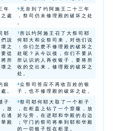
三 年
无 奈 到 了 约 阿 施 王 二 十 三 年
6
 之 處
， 祭 司 仍 未 修 理 殿 的 破 坏 之 处
。
司 耶
所 以 约 阿 施 王 召 了 大 祭 司 耶
7
 們 說
何 耶 大 和 众 祭 司 来 ， 对 他 们 说
 壞 之
： 你 们 怎 麽 不 修 理 殿 的 破 坏 之
 要 從
处 呢 ？ 从 今 以 後 ， 你 们 不 要 从
 將 所
所 认 识 的 人 再 收 银 子 ， 要 将 所
 壞 之
收 的 交 出 来 ， 修 理 殿 的 破 坏 之
处 。
的 銀
众 祭 司 答 应 不 再 收 百 姓 的 银
8
 處 。
子 ， 也 不 修 理 殿 的 破 坏 之 处 。
櫃 子
祭 司 耶 何 耶 大 取 了 一 个 柜 子
9
 ， 放
， 在 柜 盖 上 钻 了 一 个 窟 窿 ， 放
 右 邊
於 坛 旁 ， 在 进 耶 和 华 殿 的 右 边
 華 殿
； 守 门 的 祭 司 将 奉 到 耶 和 华 殿
的 一 切 银 子 投 在 柜 里 。