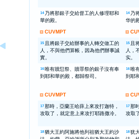
乃將那銀子交給督工的人修理耶和
乃
14
14
華的殿。
华的
CUVMPT
CU
且將銀子交給辦事的人轉交做工的
且
15
15
人，不與他們算帳，因為他們辦事誠
人，
實。
实。
唯有贖愆祭、贖罪祭的銀子沒有奉
唯
16
16
到耶和華的殿，都歸祭司。
到耶
CUVMPT
CU
那時，亞蘭王哈薛上來攻打迦特，
那
17
17
攻取了，就定意上來攻打耶路撒冷。
攻取
猶大王約阿施將他列祖猶大王約沙
犹
18
18