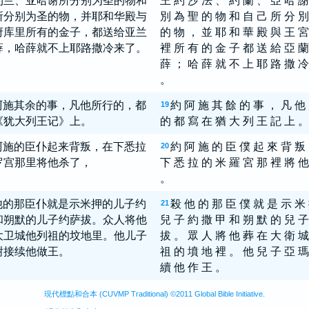
约兰、亚哈谢所分别为圣的物和
王 約 沙 法 、 約 蘭 、 亞 哈 謝
所分别为圣的物，并耶和华殿与
別 為 聖 的 物 和 自 己 所 分 別
府库里所有的金子，都送给亚兰
的 物 ， 並 耶 和 華 殿 與 王 宮
薛，哈薛就不上耶路撒冷来了。
裡 所 有 的 金 子 都 送 給 亞 蘭
薛 ； 哈 薛 就 不 上 耶 路 撒 冷
。
阿施其余的事，凡他所行的，都
約 阿 施 其 餘 的 事 ， 凡 他
19
《犹大列王记》上。
的 都 寫 在 猶 大 列 王 記 上 。
阿施的臣仆起来背叛，在下悉拉
約 阿 施 的 臣 僕 起 來 背 叛
20
罗宫那里将他杀了，
下 悉 拉 的 米 羅 宮 那 裡 將 他
。
他的那臣仆就是示米押的儿子约
殺 他 的 那 臣 僕 就 是 示 米
21
和朔默的儿子约萨拔。众人将他
兒 子 約 撒 甲 和 朔 默 的 兒 子
大卫城他列祖的坟地里。他儿子
拔 。 眾 人 將 他 葬 在 大 衛 城
谢接续他做王。
祖 的 墳 地 裡 。 他 兒 子 亞 瑪
續 他 作 王 。
現代標點和合本 (CUVMP Traditional) ©2011 Global Bible Initiative.