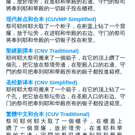
窿，放於壇旁，在進耶和華殿的右邊。守門的祭司
將奉到耶和華殿的一切銀子投在櫃裡。
现代标点和合本 (CUVMP Simplified)
祭司耶何耶大取了一个柜子，在柜盖上钻了一个窟
窿，放于坛旁，在进耶和华殿的右边。守门的祭司
将奉到耶和华殿的一切银子投在柜里。
聖經新譯本 (CNV Traditional)
耶何耶大祭司搬來了一個箱子，在它的頂上鑽了一
個孔，把它放在祭壇旁邊，在聖殿入口的右邊。守
門的祭司把奉到耶和華殿所有的銀子都投進箱裡。
圣经新译本 (CNV Simplified)
耶何耶大祭司搬来了一个箱子，在它的顶上钻了一
个孔，把它放在祭坛旁边，在圣殿入口的右边。守
门的祭司把奉到耶和华殿所有的银子都投进箱里。
繁體中文和合本 (CUV Traditional)
祭 司 耶 何 耶 大 取 了 一 個 櫃 子 ， 在 櫃 蓋 上
鑽 了 一 個 窟 窿 ， 放 於 壇 旁 ， 在 進 耶 和 華