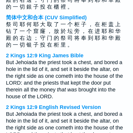
殿 的 右 邊 ； 守 門 的 祭 司 將 奉 到 耶 和 華 殿
的 一 切 銀 子 投 在 櫃 裡 。
简体中文和合本 (CUV Simplified)
祭 司 耶 何 耶 大 取 了 一 个 柜 子 ， 在 柜 盖 上
钻 了 一 个 窟 窿 ， 放 於 坛 旁 ， 在 进 耶 和 华
殿 的 右 边 ； 守 门 的 祭 司 将 奉 到 耶 和 华 殿
的 一 切 银 子 投 在 柜 里 。
2 Kings 12:9 King James Bible
But Jehoiada the priest took a chest, and bored a
hole in the lid of it, and set it beside the altar, on
the right side as one cometh into the house of the
LORD: and the priests that kept the door put
therein all the money
that was
brought into the
house of the LORD.
2 Kings 12:9 English Revised Version
But Jehoiada the priest took a chest, and bored a
hole in the lid of it, and set it beside the altar, on
the right side as one cometh into the house of the