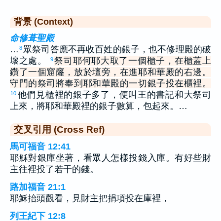
背景 (Context)
命修葺聖殿
…
眾祭司答應不再收百姓的銀子，也不修理殿的破
8
壞之處。
祭司耶何耶大取了一個櫃子，在櫃蓋上
9
鑽了一個窟窿，放於壇旁，在進耶和華殿的右邊。
守門的祭司將奉到耶和華殿的一切銀子投在櫃裡。
他們見櫃裡的銀子多了，便叫王的書記和大祭司
10
上來，將耶和華殿裡的銀子數算，包起來。…
交叉引用 (Cross Ref)
馬可福音 12:41
耶穌對銀庫坐著，看眾人怎樣投錢入庫。有好些財
主往裡投了若干的錢。
路加福音 21:1
耶穌抬頭觀看，見財主把捐項投在庫裡，
列王紀下 12:8