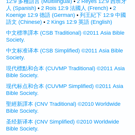
12:9 多種語言 (Multilingual)
•
2 Reyes 12:9 西班牙
人 (Spanish)
•
2 Rois 12:9 法國人 (French)
•
2
Koenige 12:9 德語 (German)
•
列王紀下 12:9 中國
語文 (Chinese)
•
2 Kings 12:9 英語 (English)
中文標準譯本 (CSB Traditional) ©2011 Asia Bible
Society.
中文标准译本 (CSB Simplified) ©2011 Asia Bible
Society.
現代標點和合本 (CUVMP Traditional) ©2011 Asia
Bible Society.
现代标点和合本 (CUVMP Simplified) ©2011 Asia
Bible Society.
聖經新譯本 (CNV Traditional) ©2010 Worldwide
Bible Society.
圣经新译本 (CNV Simplified) ©2010 Worldwide
Bible Society.