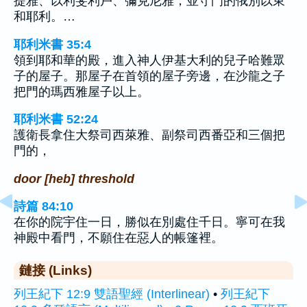
提雅、以利斐利戶、彌克尼雅，並守門的俄別以東
和耶利。…
耶利米書 35:4
領到耶和華的殿，進入神人伊基大利的兒子哈難眾
子的屋子。那屋子在首領的屋子旁邊，在沙龍之子
把門的瑪西雅屋子以上。
耶利米書 52:24
護衛長拿住大祭司西萊雅、副祭司西番亞和三個把
門的，
door [heb] threshold
詩篇 84:10
在你的院宇住一日，勝似在別處住千日。寧可在我
神殿中看門，不願住在惡人的帳篷裡。
鏈接 (Links)
列王紀下 12:9 雙語聖經 (Interlinear)
•
列王紀下