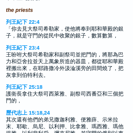
the priests
列王紀下 22:4
「你去見大祭司希勒家，使他將奉到耶和華殿的銀
子，就是守門的從民中收聚的銀子，數算數算，
列王紀下 23:4
王吩咐大祭司希勒家和副祭司並把門的，將那為巴
力和亞舍拉並天上萬象所造的器皿，都從耶和華殿
裡搬出來，在耶路撒冷外汲淪溪旁的田間燒了，把
灰拿到伯特利去。
列王紀下 25:18
護衛長拿住大祭司西萊雅、副祭司西番亞和三個把
門的，
歷代志上 15:18,24
其次還有他們的弟兄撒迦利雅、便雅薛、示米拉
末、耶歇、烏尼、以利押、比拿雅、瑪西雅、瑪他