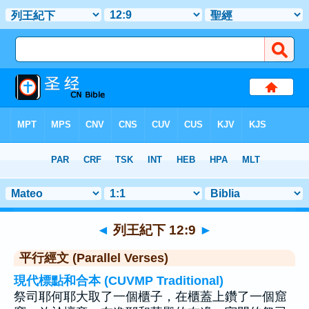
聖經
>
列王紀下
>
章 12
> 聖經金句 9
◄
列王紀下 12:9
►
平行經文 (Parallel Verses)
現代標點和合本 (CUVMP Traditional)
祭司耶何耶大取了一個櫃子，在櫃蓋上鑽了一個窟