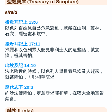
聖經寶庫 (Treasury of Scripture)
afraid
撒母耳記上 13:6
以色列百姓見自己危急窘迫，就藏在山洞、叢林、
石穴、隱密處和坑中。
撒母耳記上 17:11
掃羅和以色列眾人聽見非利士人的這些話，就驚
惶，極其害怕。
出埃及記 14:10
法老臨近的時候，以色列人舉目看見埃及人趕來，
就甚懼怕，向耶和華哀求。
歷代志下 20:3
約沙法便懼怕，定意尋求耶和華，在猶大全地宣告
禁食。
鏈接 (Links)