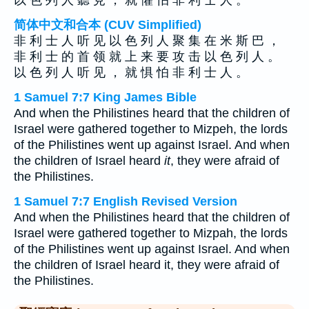
以 色 列 人 聽 見 ， 就 懼 怕 非 利 士 人 。
简体中文和合本 (CUV Simplified)
非 利 士 人 听 见 以 色 列 人 聚 集 在 米 斯 巴 ，
非 利 士 的 首 领 就 上 来 要 攻 击 以 色 列 人 。
以 色 列 人 听 见 ， 就 惧 怕 非 利 士 人 。
1 Samuel 7:7 King James Bible
And when the Philistines heard that the children of
Israel were gathered together to Mizpeh, the lords
of the Philistines went up against Israel. And when
the children of Israel heard
it
, they were afraid of
the Philistines.
1 Samuel 7:7 English Revised Version
And when the Philistines heard that the children of
Israel were gathered together to Mizpah, the lords
of the Philistines went up against Israel. And when
the children of Israel heard it, they were afraid of
the Philistines.