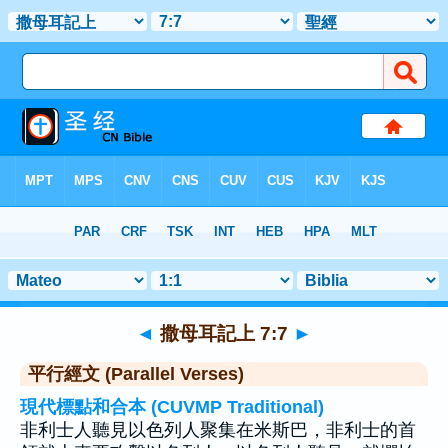
聖經
>
撒母耳記上
>
章 7
> 聖經金句 7
◄
撒母耳記上 7:7
►
平行經文 (Parallel Verses)
現代標點和合本 (CUVMP Traditional)
非利士人聽見以色列人聚集在米斯巴，非利士的首