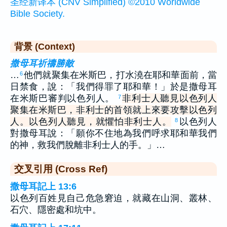
圣经新译本 (CNV Simplified) ©2010 Worldwide
Bible Society.
背景 (Context)
撒母耳祈禱勝敵
…
他們就聚集在米斯巴，打水澆在耶和華面前，當
6
日禁食，說：「我們得罪了耶和華！」於是撒母耳
在米斯巴審判以色列人。
非利士人聽見以色列人
7
聚集在米斯巴，非利士的首領就上來要攻擊以色列
人。以色列人聽見，就懼怕非利士人。
以色列人
8
對撒母耳說：「願你不住地為我們呼求耶和華我們
的神，救我們脫離非利士人的手。」…
交叉引用 (Cross Ref)
撒母耳記上 13:6
以色列百姓見自己危急窘迫，就藏在山洞、叢林、
石穴、隱密處和坑中。