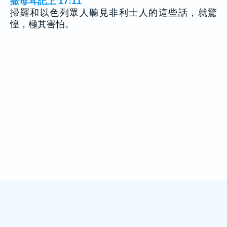
撒母耳記上 17:11
掃羅和以色列眾人聽見非利士人的這些話，就驚
惶，極其害怕。