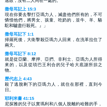
逃散，沒有二人同在一處的。
撒母耳記上 15:3
現在你要去擊打亞瑪力人，滅盡他們所有的，不可
憐惜他們，將男女、孩童、吃奶的，並牛、羊、駱
駝和驢盡行殺死。』」
撒母耳記下 1:1
掃羅死後，大衛擊殺亞瑪力人回來，在洗革拉住了
兩天。
撒母耳記下 8:12
就是從亞蘭、摩押、亞捫、非利士、亞瑪力人所得
來的，以及從瑣巴王利合的兒子哈大底謝所掠之
物。
歷代志上 4:43
殺了逃脫剩下的亞瑪力人，就住在那裡，直到今
日。
耶利米書 41:15
尼探雅的兒子以實瑪利和八個人脫離約哈難的手，