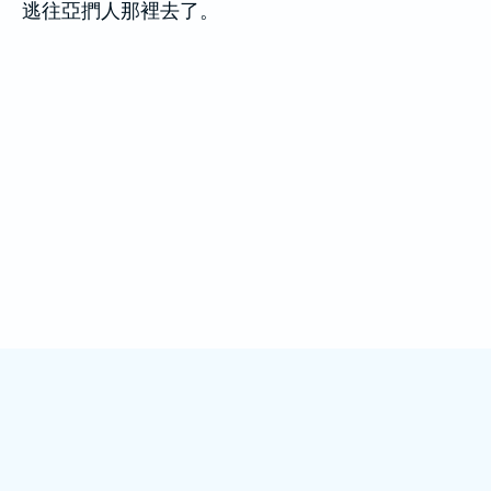
逃往亞捫人那裡去了。