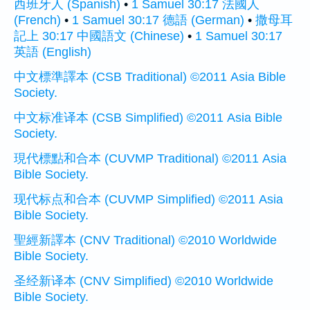
西班牙人 (Spanish)
•
1 Samuel 30:17 法國人
(French)
•
1 Samuel 30:17 德語 (German)
•
撒母耳
記上 30:17 中國語文 (Chinese)
•
1 Samuel 30:17
英語 (English)
中文標準譯本 (CSB Traditional) ©2011 Asia Bible
Society.
中文标准译本 (CSB Simplified) ©2011 Asia Bible
Society.
現代標點和合本 (CUVMP Traditional) ©2011 Asia
Bible Society.
现代标点和合本 (CUVMP Simplified) ©2011 Asia
Bible Society.
聖經新譯本 (CNV Traditional) ©2010 Worldwide
Bible Society.
圣经新译本 (CNV Simplified) ©2010 Worldwide
Bible Society.