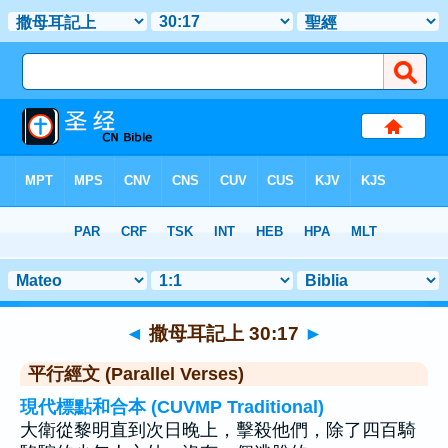
聖經
>
撒母耳記上
>
章 30
> 聖經金句 17
◄
撒母耳記上 30:17
►
平行經文 (Parallel Verses)
現代標點和合本 (CUVMP Traditional)
大衛從黎明直到次日晚上，擊殺他們，除了四百騎