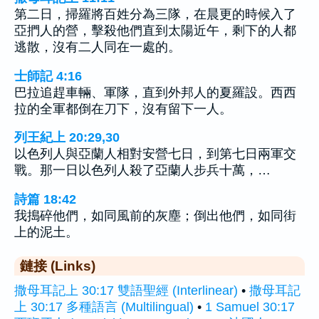
第二日，掃羅將百姓分為三隊，在晨更的時候入了
亞捫人的營，擊殺他們直到太陽近午，剩下的人都
逃散，沒有二人同在一處的。
士師記 4:16
巴拉追趕車輛、軍隊，直到外邦人的夏羅設。西西
拉的全軍都倒在刀下，沒有留下一人。
列王紀上 20:29,30
以色列人與亞蘭人相對安營七日，到第七日兩軍交
戰。那一日以色列人殺了亞蘭人步兵十萬，…
詩篇 18:42
我搗碎他們，如同風前的灰塵；倒出他們，如同街
上的泥土。
鏈接 (Links)
撒母耳記上 30:17 雙語聖經 (Interlinear)
•
撒母耳記
上 30:17 多種語言 (Multilingual)
•
1 Samuel 30:17