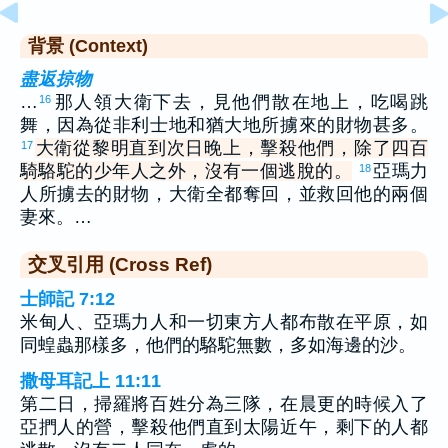
背景 (Context)
盡返掠物
…
那人領大衛下去，見他們散在地上，吃喝跳
16
舞，因為從非利士地和猶大地所擄來的財物甚多。
大衛從黎明直到次日晚上，擊殺他們，除了四百
17
騎駱駝的少年人之外，沒有一個逃脫的。
亞瑪力
18
人所擄去的財物，大衛全都奪回，並救回他的兩個
妻來。…
交叉引用 (Cross Ref)
士師記 7:12
米甸人、亞瑪力人和一切東方人都布散在平原，如
同蝗蟲那樣多，他們的駱駝無數，多如海邊的沙。
撒母耳記上 11:11
第二日，掃羅將百姓分為三隊，在晨更的時候入了
亞捫人的營，擊殺他們直到太陽近午，剩下的人都