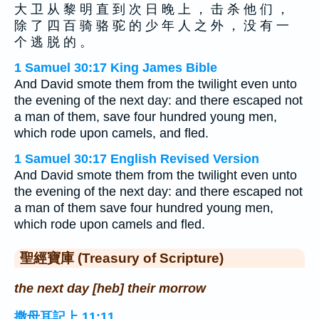
大 卫 从 黎 明 直 到 次 日 晚 上 ， 击 杀 他 们 ，
除 了 四 百 骑 骆 驼 的 少 年 人 之 外 ， 没 有 一
个 逃 脱 的 。
1 Samuel 30:17 King James Bible
And David smote them from the twilight even unto
the evening of the next day: and there escaped not
a man of them, save four hundred young men,
which rode upon camels, and fled.
1 Samuel 30:17 English Revised Version
And David smote them from the twilight even unto
the evening of the next day: and there escaped not
a man of them save four hundred young men,
which rode upon camels and fled.
聖經寶庫 (Treasury of Scripture)
the next day [heb] their morrow
撒母耳記上 11:11