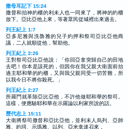
撒母耳記下 15:24
撒督和抬神約櫃的利未人也一同來了，將神的約櫃
放下。亞比亞他上來，等著眾民從城裡出來過去。
列王紀上 1:7
亞多尼雅與洗魯雅的兒子約押和祭司亞比亞他商
議，二人就順從他，幫助他。
列王紀上 2:26
王對祭司亞比亞他說：「你回亞拿突歸自己的田地
去吧！你本是該死的，但因你在我父親大衛面前抬
過主耶和華的約櫃，又與我父親同受一切苦難，所
以我今日不將你殺死。」
列王紀上 2:27
所羅門就革除亞比亞他，不許他做耶和華的祭司。
這樣，便應驗耶和華在示羅論以利家所說的話。
歷代志上 15:11
大衛將祭司撒督和亞比亞他，並利未人烏列、亞帥
雅、約珥、示瑪雅、以列、亞米拿達召來，