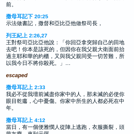
前。
撒母耳記下 20:25
示法做書記，撒督和亞比亞他做祭司長，
列王紀上 2:26,27
王對祭司亞比亞他說：「你回亞拿突歸自己的田地
去吧！你本是該死的，但因你在我父親大衛面前抬
過主耶和華的約櫃，又與我父親同受一切苦難，所
以我今日不將你殺死。」…
escaped
撒母耳記上 2:33
我必不從我壇前滅盡你家中的人，那未滅的必使你
眼目乾癟，心中憂傷。你家中所生的人都必死在中
年。
撒母耳記上 4:12
當日，有一個便雅憫人從陣上逃跑，衣服撕裂，頭
蒙灰塵，來到示羅。