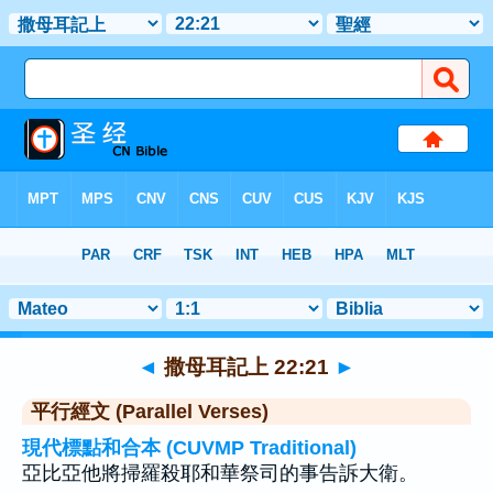
聖經
>
撒母耳記上
>
章 22
> 聖經金句 21
◄
撒母耳記上 22:21
►
平行經文 (Parallel Verses)
現代標點和合本 (CUVMP Traditional)
亞比亞他將掃羅殺耶和華祭司的事告訴大衛。