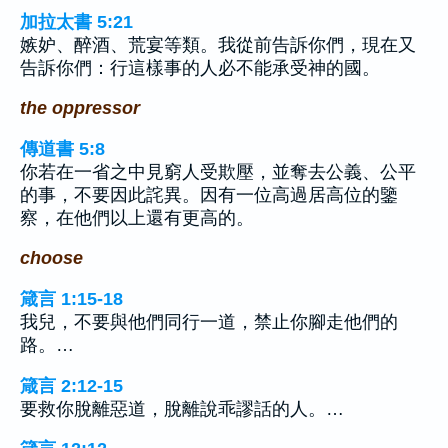
加拉太書 5:21
嫉妒、醉酒、荒宴等類。我從前告訴你們，現在又
告訴你們：行這樣事的人必不能承受神的國。
the oppressor
傳道書 5:8
你若在一省之中見窮人受欺壓，並奪去公義、公平
的事，不要因此詫異。因有一位高過居高位的鑒
察，在他們以上還有更高的。
choose
箴言 1:15-18
我兒，不要與他們同行一道，禁止你腳走他們的
路。…
箴言 2:12-15
要救你脫離惡道，脫離說乖謬話的人。…