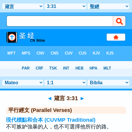
聖經
>
箴言
>
章 3
> 聖經金句 31
◄
箴言 3:31
►
平行經文 (Parallel Verses)
現代標點和合本 (CUVMP Traditional)
不可嫉妒強暴的人，也不可選擇他所行的路。