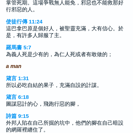
掌管死期。這場爭戰無人能免，邪惡也不能救那好
行邪惡的人。
使徒行傳 11:24
這巴拿巴原是個好人，被聖靈充滿，大有信心。於
是，有許多人歸服了主。
羅馬書 5:7
為義人死是少有的，為仁人死或者有敢做的；
a man
箴言 1:31
所以必吃自結的果子，充滿自設的計謀。
箴言 6:18
圖謀惡計的心，飛跑行惡的腳，
詩篇 9:15
外邦人陷在自己所掘的坑中，他們的腳在自己暗設
的網羅裡纏住了。