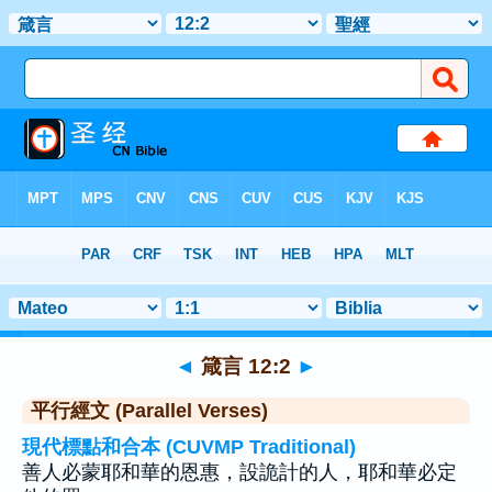
聖經
>
箴言
>
章 12
> 聖經金句 2
◄
箴言 12:2
►
平行經文 (Parallel Verses)
現代標點和合本 (CUVMP Traditional)
善人必蒙耶和華的恩惠，設詭計的人，耶和華必定