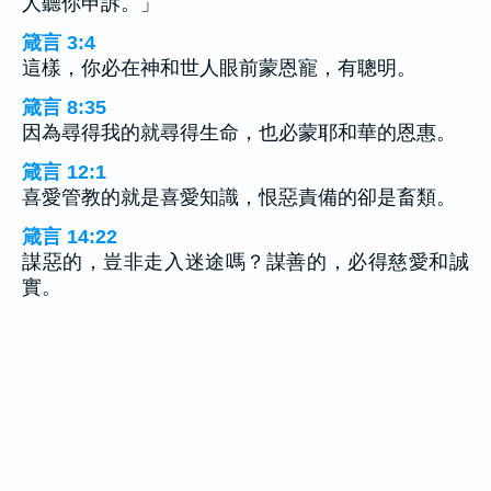
人聽你申訴。」
箴言 3:4
這樣，你必在神和世人眼前蒙恩寵，有聰明。
箴言 8:35
因為尋得我的就尋得生命，也必蒙耶和華的恩惠。
箴言 12:1
喜愛管教的就是喜愛知識，恨惡責備的卻是畜類。
箴言 14:22
謀惡的，豈非走入迷途嗎？謀善的，必得慈愛和誠
實。