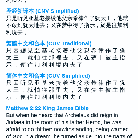
利境去，
圣经新译本 (CNV Simplified)
只是听见亚基老接续他父亲希律作了犹太王，他就
不敢到犹太地去；又在梦中得了指示，於是往加利
利境去，
繁體中文和合本 (CUV Traditional)
只 因 聽 見 亞 基 老 接 著 他 父 親 希 律 作 了 猶
太 王 ， 就 怕 往 那 裡 去 ， 又 在 夢 中 被 主 指
示 ， 便 往 加 利 利 境 內 去 了 ，
简体中文和合本 (CUV Simplified)
只 因 听 见 亚 基 老 接 着 他 父 亲 希 律 作 了 犹
太 王 ， 就 怕 往 那 里 去 ， 又 在 梦 中 被 主 指
示 ， 便 往 加 利 利 境 内 去 了 ，
Matthew 2:22 King James Bible
But when he heard that Archelaus did reign in
Judaea in the room of his father Herod, he was
afraid to go thither: notwithstanding, being warned
of God in a dream, he turned aside into the parts of