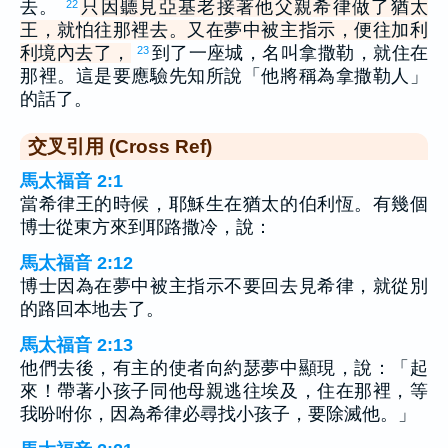
去。
只因聽見亞基老接著他父親希律做了猶太
22
王，就怕往那裡去。又在夢中被主指示，便往加利
利境內去了，
到了一座城，名叫拿撒勒，就住在
23
那裡。這是要應驗先知所說「他將稱為拿撒勒人」
的話了。
交叉引用 (Cross Ref)
馬太福音 2:1
當希律王的時候，耶穌生在猶太的伯利恆。有幾個
博士從東方來到耶路撒冷，說：
馬太福音 2:12
博士因為在夢中被主指示不要回去見希律，就從別
的路回本地去了。
馬太福音 2:13
他們去後，有主的使者向約瑟夢中顯現，說：「起
來！帶著小孩子同他母親逃往埃及，住在那裡，等
我吩咐你，因為希律必尋找小孩子，要除滅他。」