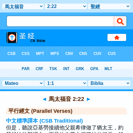
聖經
>
馬太福音
>
章 2
> 聖經金句 22
◄
馬太福音 2:22
►
平行經文 (Parallel Verses)
中文標準譯本 (CSB Traditional)
但是，聽說亞基勞接續他父親希律做了猶太王，約