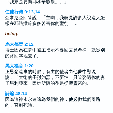
『我來是要向耶和華獻祭。』」
使徒行傳 9:13,14
亞拿尼亞回答說：「主啊，我聽見許多人說這人怎
樣在耶路撒冷多多苦害你的聖徒，…
being.
馬太福音 2:12
博士因為在夢中被主指示不要回去見希律，就從別
的路回本地去了。
馬太福音 1:20
正思念這事的時候，有主的使者向他夢中顯現，
說：「大衛的子孫約瑟，不要怕，只管娶過你的妻
子馬利亞來，因她所懷的孕是從聖靈來的。
詩篇 48:14
因為這神永永遠遠為我們的神，他必做我們引路
的，直到死時。