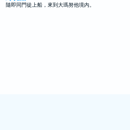
隨即同門徒上船，來到大瑪努他境內。