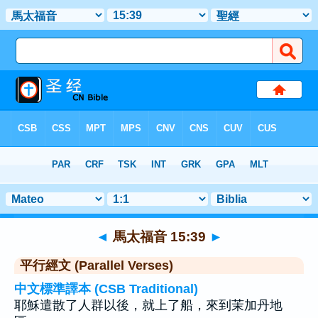
聖經
>
馬太福音
>
章 15
> 聖經金句 39
◄
馬太福音 15:39
►
平行經文 (Parallel Verses)
中文標準譯本 (CSB Traditional)
耶穌遣散了人群以後，就上了船，來到茉加丹地