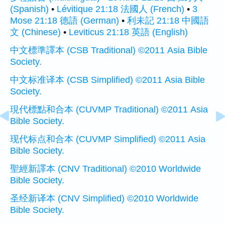
(Spanish)
•
Lévitique 21:18 法國人 (French)
•
3
Mose 21:18 德語 (German)
•
利未記 21:18 中國語
文 (Chinese)
•
Leviticus 21:18 英語 (English)
中文標準譯本 (CSB Traditional) ©2011 Asia Bible
Society.
中文标准译本 (CSB Simplified) ©2011 Asia Bible
Society.
現代標點和合本 (CUVMP Traditional) ©2011 Asia
Bible Society.
现代标点和合本 (CUVMP Simplified) ©2011 Asia
Bible Society.
聖經新譯本 (CNV Traditional) ©2010 Worldwide
Bible Society.
圣经新译本 (CNV Simplified) ©2010 Worldwide
Bible Society.