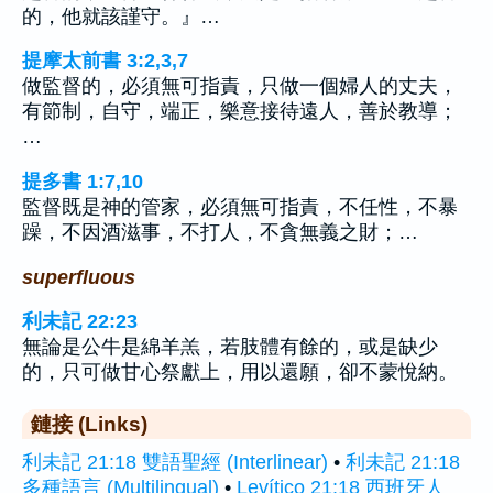
的，他就該謹守。』…
提摩太前書 3:2,3,7
做監督的，必須無可指責，只做一個婦人的丈夫，
有節制，自守，端正，樂意接待遠人，善於教導；
…
提多書 1:7,10
監督既是神的管家，必須無可指責，不任性，不暴
躁，不因酒滋事，不打人，不貪無義之財；…
superfluous
利未記 22:23
無論是公牛是綿羊羔，若肢體有餘的，或是缺少
的，只可做甘心祭獻上，用以還願，卻不蒙悅納。
鏈接 (Links)
利未記 21:18 雙語聖經 (Interlinear)
•
利未記 21:18
多種語言 (Multilingual)
•
Levítico 21:18 西班牙人