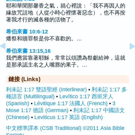
耶和華聞那馨香之氣，就心裡說：「我不再因人的
緣故咒詛地（人從小時心裡懷著惡念），也不再按
著我才行的滅各種的活物了。
希伯來書 10:6-12
燔祭和贖罪祭是你不喜歡的。…
希伯來書 13:15,16
我們應當靠著耶穌，常常以頌讚為祭獻給神，這就
是那承認主名之人嘴唇的果子。…
鏈接 (Links)
利未記 1:17 雙語聖經 (Interlinear)
•
利未記 1:17 多
種語言 (Multilingual)
•
Levítico 1:17 西班牙人
(Spanish)
•
Lévitique 1:17 法國人 (French)
•
3
Mose 1:17 德語 (German)
•
利未記 1:17 中國語文
(Chinese)
•
Leviticus 1:17 英語 (English)
中文標準譯本 (CSB Traditional) ©2011 Asia Bible
Society.