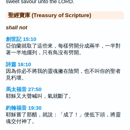
sweet savour unto the LORD.
聖經寶庫 (Treasury of Scripture)
shall not
創世記 15:10
亞伯蘭就取了這些來，每樣劈開分成兩半，一半對
著一半地擺列，只有鳥沒有劈開。
詩篇 16:10
因為你必不將我的靈魂撇在陰間，也不叫你的聖者
見朽壞。
馬太福音 27:50
耶穌又大聲喊叫，氣就斷了。
約翰福音 19:30
耶穌嘗了那醋，就說：「成了！」便低下頭，將靈
魂交付神了。