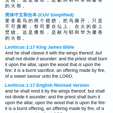
焚 燒 。 這 是 燔 祭 ， 是 獻 與 耶 和 華 為 馨 香
的 火 祭 。
简体中文和合本 (CUV Simplified)
要 拿 着 鸟 的 两 个 翅 膀 ， 把 鸟 撕 开 ， 只 是
不 可 撕 断 ； 祭 司 要 在 坛 上 、 在 火 的 柴 上
焚 烧 。 这 是 燔 祭 ， 是 献 与 耶 和 华 为 馨 香
的 火 祭 。
Leviticus 1:17 King James Bible
And he shall cleave it with the wings thereof,
but
shall not divide
it
asunder: and the priest shall burn
it upon the altar, upon the wood that
is
upon the
fire: it
is
a burnt sacrifice, an offering made by fire,
of a sweet savour unto the LORD.
Leviticus 1:17 English Revised Version
and he shall rend it by the wings thereof, but shall
not divide it asunder: and the priest shall burn it
upon the altar, upon the wood that is upon the fire:
it is a burnt offering, an offering made by fire, of a