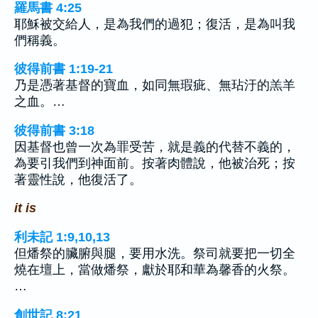
羅馬書 4:25
耶穌被交給人，是為我們的過犯；復活，是為叫我
們稱義。
彼得前書 1:19-21
乃是憑著基督的寶血，如同無瑕疵、無玷汙的羔羊
之血。…
彼得前書 3:18
因基督也曾一次為罪受苦，就是義的代替不義的，
為要引我們到神面前。按著肉體說，他被治死；按
著靈性說，他復活了。
it is
利未記 1:9,10,13
但燔祭的臟腑與腿，要用水洗。祭司就要把一切全
燒在壇上，當做燔祭，獻於耶和華為馨香的火祭。
…
創世記 8:21