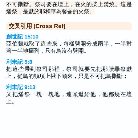
不可撕斷。祭司要在壇上，在火的柴上焚燒。這是
燔祭，是獻於耶和華為馨香的火祭。
交叉引用 (Cross Ref)
創世記 15:10
亞伯蘭就取了這些來，每樣劈開分成兩半，一半對
著一半地擺列，只有鳥沒有劈開。
利未記 5:8
把這些帶到祭司那裡，祭司就要先把那贖罪祭獻
上，從鳥的頸項上揪下頭來，只是不可把鳥撕斷；
利未記 9:13
又把燔祭一塊一塊地，連頭遞給他，他都燒在壇
上。