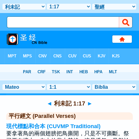
聖經
>
利未記
>
章 1
> 聖經金句 17
◄
利未記 1:17
►
平行經文 (Parallel Verses)
現代標點和合本 (CUVMP Traditional)
要拿著鳥的兩個翅膀把鳥撕開，只是不可撕斷。祭