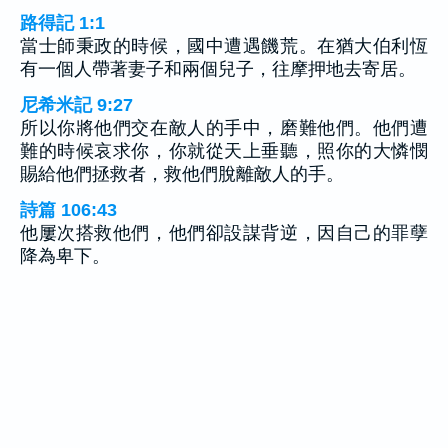
路得記 1:1
當士師秉政的時候，國中遭遇饑荒。在猶大伯利恆
有一個人帶著妻子和兩個兒子，往摩押地去寄居。
尼希米記 9:27
所以你將他們交在敵人的手中，磨難他們。他們遭
難的時候哀求你，你就從天上垂聽，照你的大憐憫
賜給他們拯救者，救他們脫離敵人的手。
詩篇 106:43
他屢次搭救他們，他們卻設謀背逆，因自己的罪孽
降為卑下。