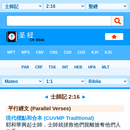
聖經
>
士師記
>
章 2
> 聖經金句 16
◄
士師記 2:16
►
平行經文 (Parallel Verses)
現代標點和合本 (CUVMP Traditional)
耶和華興起士師，士師就拯救他們脫離搶奪他們人