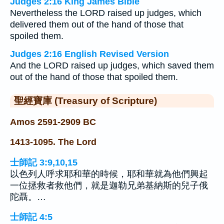
Judges 2:16 King James Bible
Nevertheless the LORD raised up judges, which
delivered them out of the hand of those that
spoiled them.
Judges 2:16 English Revised Version
And the LORD raised up judges, which saved them
out of the hand of those that spoiled them.
聖經寶庫 (Treasury of Scripture)
Amos 2591-2909 BC
1413-1095. The Lord
士師記 3:9,10,15
以色列人呼求耶和華的時候，耶和華就為他們興起
一位拯救者救他們，就是迦勒兄弟基納斯的兒子俄
陀聶。…
士師記 4:5