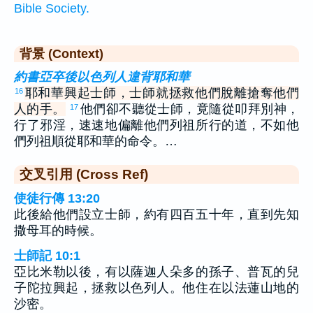
Bible Society.
背景 (Context)
約書亞卒後以色列人違背耶和華
耶和華興起士師，士師就拯救他們脫離搶奪他們
16
人的手。
他們卻不聽從士師，竟隨從叩拜別神，
17
行了邪淫，速速地偏離他們列祖所行的道，不如他
們列祖順從耶和華的命令。…
交叉引用 (Cross Ref)
使徒行傳 13:20
此後給他們設立士師，約有四百五十年，直到先知
撒母耳的時候。
士師記 10:1
亞比米勒以後，有以薩迦人朵多的孫子、普瓦的兒
子陀拉興起，拯救以色列人。他住在以法蓮山地的
沙密。