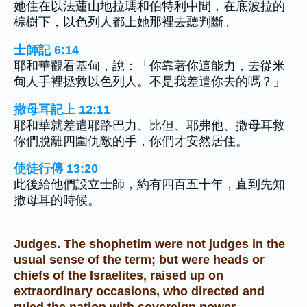
她住在以法蓮山地拉瑪和伯特利中間，在底波拉的
棕樹下，以色列人都上她那裡去聽判斷。
士師記 6:14
耶和華觀看基甸，說：「你靠著你這能力，去從米
甸人手裡拯救以色列人。不是我差遣你去的嗎？」
撒母耳記上 12:11
耶和華就差遣耶路巴力、比但、耶弗他、撒母耳救
你們脫離四圍仇敵的手，你們才安然居住。
使徒行傳 13:20
此後給他們設立士師，約有四百五十年，直到先知
撒母耳的時候。
Judges. The shophetim were not judges in the
usual sense of the term; but were heads or
chiefs of the Israelites, raised up on
extraordinary occasions, who directed and
ruled the nation with sovereign power,