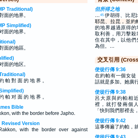
raditional)
但所得之地
對面的地界。
…
伊胡得、比尼
45
耶昆、拉昆，並約
implified)
的地界越過原得的
对面的地界。
取利善，用刀擊殺
住在其中，以他們
ional)
為但。…
對面的地區。
fied)
交叉引用 (Cross 
对面的地区。
使徒行傳 9:36
ditional)
在約帕有一個女徒
約 帕 對 面 的 地 界 。
話就是多加。她廣
plified)
使徒行傳 9:38
约 帕 对 面 的 地 界 。
呂大原與約帕相
裡，就打發兩個
ames Bible
「快到我們那裡去
on, with the border before Japho.
使徒行傳 9:42
 Revised Version
這事傳遍了約帕，
akkon, with the border over against
使徒行傳 9:43