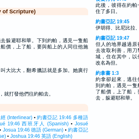
此後，彼得在約帕
f Scripture)
住了多日。
約書亞記 19:45
伊胡得、比尼比拉
約書亞記 19:47
施去躲避耶和華。下到約帕，遇見一隻船
但人的地界越過原
了船價，上了船，要與船上的人同往他施
去攻取利善，用刀
城，住在其中，以
改名為但。
名叫大比大，翻希臘話就是多加。她廣行
約拿書 1:3
約拿卻起來，逃往
到約帕，遇見一隻
了船價，上了船，
，就打發他們往約帕去。
去，躲避耶和華。
Interlinear)
•
約書亞記 19:46 多種語
sué 19:46 西班牙人 (Spanish)
•
Josué
•
Josua 19:46 德語 (German)
•
約書亞記
se)
•
Joshua 19:46 英語 (English)