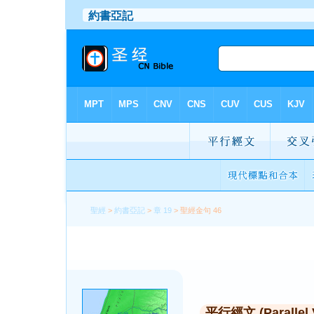
聖經
>
約書亞記
>
章 19
> 聖經金句 46
平行經文 (Parallel 