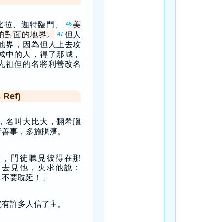
比拉、迦特臨門、
美
46
帕對面的地界。
但人
47
地界，因為但人上去攻
城中的人，得了那城，
先祖但的名將利善改名
Ref)
，名叫大比大，翻希臘
行善事，多施賙濟。
近，門徒聽見彼得在那
人去見他，央求他說：
，不要耽延！」
就有許多人信了主。