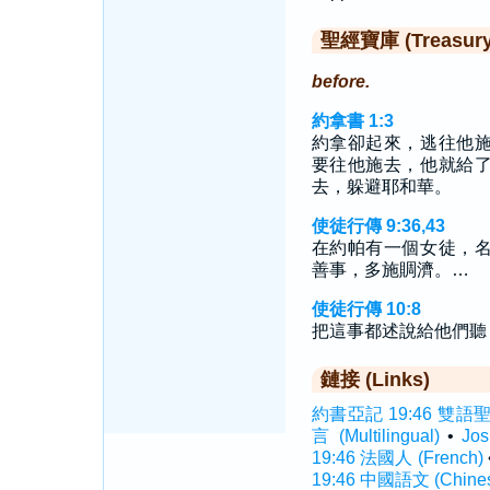
聖經寶庫 (Treasury o
before.
約拿書 1:3
約拿卻起來，逃往他
要往他施去，他就給
去，躲避耶和華。
使徒行傳 9:36,43
在約帕有一個女徒，
善事，多施賙濟。…
使徒行傳 10:8
把這事都述說給他們聽
鏈接 (Links)
約書亞記 19:46 雙語聖經 (
言 (Multilingual)
•
Jo
19:46 法國人 (French)
19:46 中國語文 (Chine